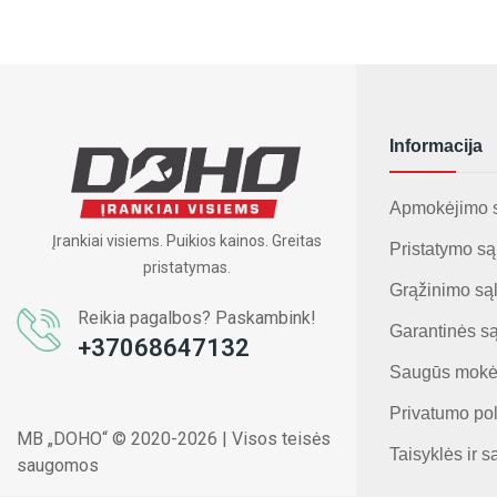
Informacija
Apmokėjimo 
Įrankiai visiems. Puikios kainos. Greitas
Pristatymo są
pristatymas.
Grąžinimo są
Reikia pagalbos? Paskambink!
Garantinės s
+37068647132
Saugūs mokė
Privatumo pol
MB „DOHO“ © 2020-2026 | Visos teisės
Taisyklės ir s
saugomos