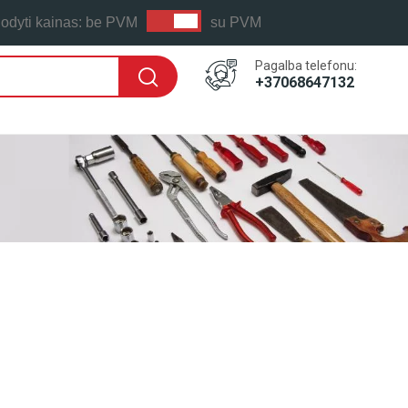
odyti kainas:
be PVM
su PVM
Pagalba telefonu:
+37068647132