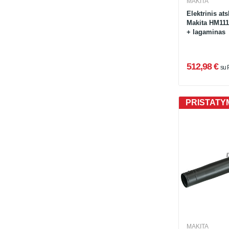
MAKITA
Elektrinis at
Makita HM1111
+ lagaminas
512,98 €
su
PRISTATYM
MAKITA