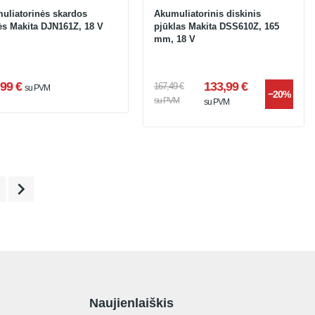
uliatorinės skardos
Akumuliatorinis diskinis
lės Makita DJN161Z, 18 V
pjūklas Makita DSS610Z, 165
mm, 18 V
99 €
133,99 €
167,49 €
su PVM
−20%
su PVM
su PVM

Naujienlaiškis