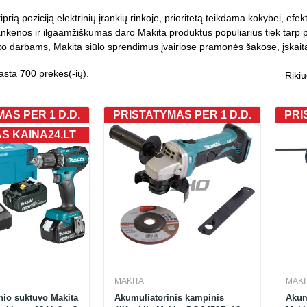
tiprią poziciją elektrinių įrankių rinkoje, prioritetą teikdama kokybei, e
kenos ir ilgaamžiškumas daro Makita produktus populiarius tiek tarp pro
uko darbams, Makita siūlo sprendimus įvairiose pramonės šakose, įskait
asta 700 prekės(-ių).
Rikiu
AS PER 1 D.D.
PRISTATYMAS PER 1 D.D.
PRI
AS KAINA24.LT
MAKITA
MAKI
nio suktuvo Makita
Akumuliatorinis kampinis
Akum