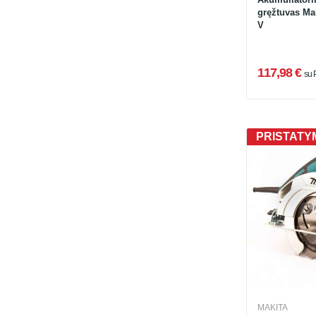
gręžtuvas Ma
V
117,98 €
su
PRISTATYM
MAKITA