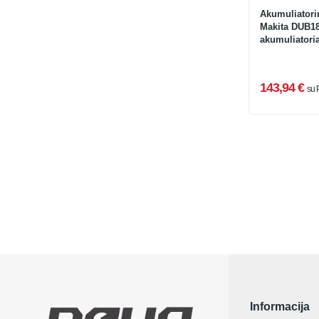
Akumuliatori
Makita DUB18
akumuliatoria
143,94 €
su
Informacija