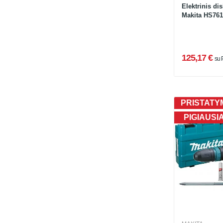
Elektrinis dis
Makita HS761
125,17 €
su
PRISTATYM
PIGIAUSI