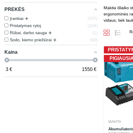
Makita išlaiko s
PREKĖS
ergonominės ran
+
Įrankiai
337
vidaus, tiek la
Pristatymas rytoj
104
R
+
Rūbai, darbo sauga
1
+
Sodo, kiemo priežiūrai
60
PRISTATYM
Kaina
PIGIAUSI
3
€
1550
€
MAKITA
Akumuliatori