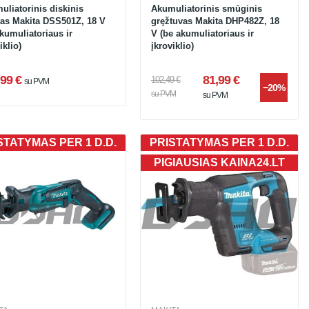
uliatorinis diskinis
Akumuliatorinis smūginis
las Makita DSS501Z, 18 V
gręžtuvas Makita DHP482Z, 18
kumuliatoriaus ir
V (be akumuliatoriaus ir
iklio)
įkroviklio)
99 €
81,99 €
102,49 €
su PVM
−20%
su PVM
su PVM
STATYMAS PER 1 D.D.
PRISTATYMAS PER 1 D.D.
PIGIAUSIAS KAINA24.LT