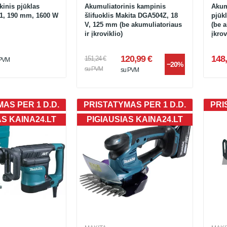
kinis pjūklas
Akumuliatorinis kampinis
Akum
1, 190 mm, 1600 W
šlifuoklis Makita DGA504Z, 18
pjūk
V, 125 mm (be akumuliatoriaus
(be a
ir įkroviklio)
įkrov
120,99 €
148,
151,24 €
 PVM
−20%
su PVM
su PVM
AS PER 1 D.D.
PRISTATYMAS PER 1 D.D.
PRI
AS KAINA24.LT
PIGIAUSIAS KAINA24.LT