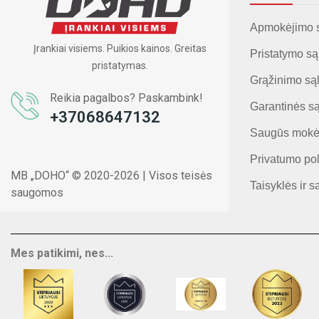
Apmokėjimo 
Įrankiai visiems. Puikios kainos. Greitas
Pristatymo są
pristatymas.
Grąžinimo są
Reikia pagalbos? Paskambink!
Garantinės s
+37068647132
Saugūs mokė
Privatumo pol
MB „DOHO“ © 2020-2026 | Visos teisės
Taisyklės ir s
saugomos
Mes patikimi, nes...