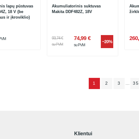
nis lapų pūstuvas
Akumuliatorinis suktuvas
Akum
4Z, 18 V (be
Makita DDF482Z, 18V
žirk
us ir įkroviklio)
74,99 €
260,
93,74 €
 PVM
−20%
su PVM
su PVM
1
2
3
…
35
Klientui