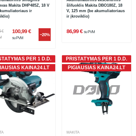
uvas Makita DHP485Z, 18 V
šlifuoklis Makita DBO180Z, 18
kumuliatoriaus ir
V, 125 mm (be akumuliatoriaus
iklio)
ir įkroviklio)
100,99 €
86,99 €
4 €
su PVM
−20%
M
su PVM
STATYMAS PER 1 D.D.
PRISTATYMAS PER 1 D.D.
IAUSIAS KAINA24.LT
PIGIAUSIAS KAINA24.LT
TA
MAKITA