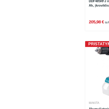
DDF485RFJ rin
Ah, įkrovikli
205,98 €
su
PRISTATYM
MAKITA
Akumuliatori