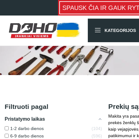
SPAUSK ČIA IR GAUK RY
KATEGORIJOS
Prekių są
Filtruoti pagal
Makita yra pasa
Pristatymo laikas
prekės ženklų š
1-2 darbo dienos
104
kaip vejapjovės
patikimumui ir k
6-9 darbo dienos
596