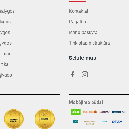
sąlygos
Kontaktai
lygos
Pagalba
lygos
Mano paskyra
ąlygos
Tinklalapio struktūra
jimai
Sekite mus
itika
ąlygos
Mokėjimo būdai