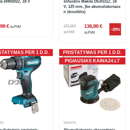
ta DHR202Z, 18 V
šlifuoklis Makita DGA511Z, 18
V, 125 mm, (be akumuliatoriaus
ir įkroviklio)
99 €
136,99 €
171,24 €
su PVM
−20%
su PVM
su PVM
STATYMAS PER 1 D.D.
PRISTATYMAS PER 1 D.D.
PIGIAUSIAS KAINA24.LT
TA
MAKITA
uliatorinis smūginis
Akumuliatorinis ekscentrinis