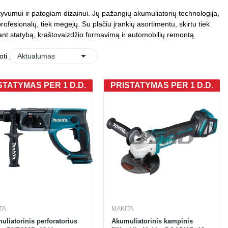
fektyvumui ir patogiam dizainui. Jų pažangių akumuliatorių technologija,
fesionalų, tiek mėgėjų. Su plačiu įrankių asortimentu, skirtu tiek
ant statybą, kraštovaizdžio formavimą ir automobilių remontą.

oti pagal:
Aktualumas
STATYMAS PER 1 D.D.
PRISTATYMAS PER 1 D.D.
TA
MAKITA
uliatorinis perforatorius
Akumuliatorinis kampinis