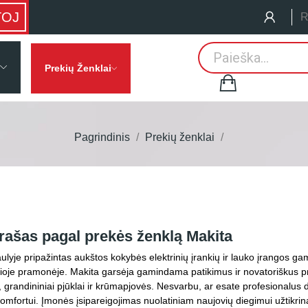
TOJ
R
Prekių Ženklai
Pagrindinis
Prekių ženklai
rašas pagal prekės ženklą Makita
ulyje pripažintas aukštos kokybės elektrinių įrankių ir lauko įrangos g
ioje pramonėje. Makita garsėja gamindama patikimus ir novatoriškus produ
, grandininiai pjūklai ir krūmapjovės. Nesvarbu, ar esate profesionalus 
omfortui. Įmonės įsipareigojimas nuolatiniam naujovių diegimui užtikrina, 