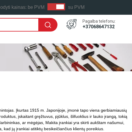
odyti kainas:
be PVM
su PVM
Pagalba telefonu:
+37068647132
amintojas. Įkurtas 1915 m. Japonijoje, įmonė tapo viena gerbiamiausių
ktus, įskaitant gręžtuvus, pjūklus, šlifuoklius ir lauko įrangą, tokią
darbininkas, ar mėgėjas, Makita įrankiai yra skirti aukštam našumui,
kad jų įrankiai atitiktų besikeičiančius klientų poreikius.