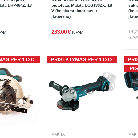
kita DHP484Z, 18
pistoletas Makita DCG180ZX, 18
sukt
V (be akumuliatoriaus ir
(be a
įkroviklio)
įkrov
233,00 €
126,2
 PVM
su PVM
su PV
AS PER 1 D.D.
PRISTATYMAS PER 1 D.D.
PRI
PIG
MAKITA
MAKI