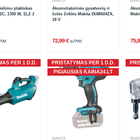
MAKITA
MAKI
skėlimo plaktukas
Akumuliatorinės gyvatvorių ir
Akumu
C, 1300 W, 11,2 J
žolės žirklės Makita DUM604ZX,
Maki
18 V
72,99 €
75,9
 PVM
su PVM
AS PER 1 D.D.
PRISTATYMAS PER 1 D.D.
PRI
PIGIAUSIAS KAINA24.LT
MAKITA
MAKI