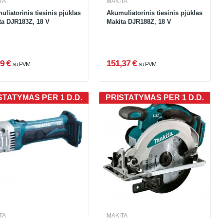
TA
MAKITA
liatorinis tiesinis pjūklas
Akumuliatorinis tiesinis pjūklas
ta DJR183Z, 18 V
Makita DJR188Z, 18 V
9 €
151,37 €
su PVM
su PVM
STATYMAS PER 1 D.D.
PRISTATYMAS PER 1 D.D.
TA
MAKITA