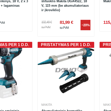
kinys, 18 V, 2 x 3
šlifuoklis Makita DGA452Z, 18
Maki
s + lagaminas
V, 115 mm (be akumuliatoriaus
ir įkroviklio)
81,99 €
115,
102,49 €
 PVM
−20%
su PVM
su PVM
AS PER 1 D.D.
PRISTATYMAS PER 1 D.D.
PRI
MAKITA
MAKI
nis smūginis
Akumuliatorinis hermetiko
Akum