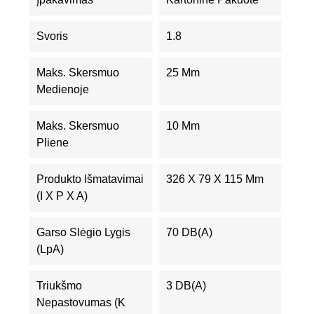
Svoris
1.8
Maks. Skersmuo
25 Mm
Medienoje
Maks. Skersmuo
10 Mm
Pliene
Produkto Išmatavimai
326 X 79 X 115 Mm
(I X P X A)
Garso Slėgio Lygis
70 DB(A)
(LpA)
Triukšmo
3 DB(A)
Nepastovumas (K