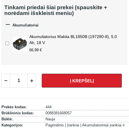
Tinkami priedai šiai prekei (spauskite +
norėdami išskleisti meniu)

Akumuliatoriai
Akumuliatorius Makita BL1850B (197280-8), 5,0
Ah, 18 V
66,99 €
Į KREPŠELĮ
Prekės kodas:
444
Brūkšninis kodas:
0088381668057
Būklė:
Nauja
Kategorijos:
Pagrindinis |
Įrankiai |
Akumuliatoriniai įrankiai ir