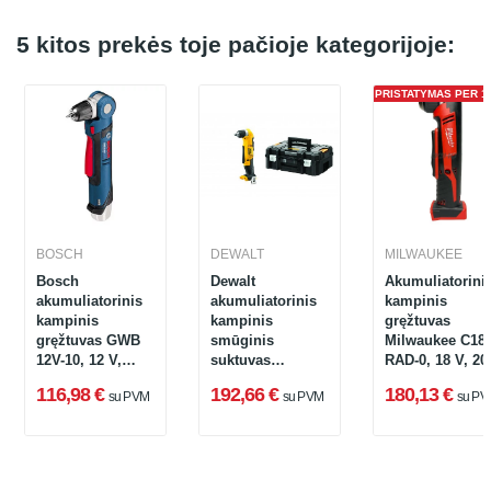
5 kitos prekės toje pačioje kategorijoje:
PRISTATYMAS PER 1 
BOSCH
DEWALT
MILWAUKEE
Bosch
Dewalt
Akumuliatorini
akumuliatorinis
akumuliatorinis
kampinis
kampinis
kampinis
gręžtuvas
gręžtuvas GWB
smūginis
Milwaukee C18
12V-10, 12 V,
suktuvas
RAD-0, 18 V, 20
0601390905
DCD740NT-XJ, 18
Nm
116,98 €
192,66 €
180,13 €
su PVM
su PVM
su PV
V + lagaminas