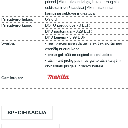
priedai |
Akumuliatoriniai gręžtuvai, smūginiai
suktuvai ir veržliasukiai |
Akumuliatoriniai
kampiniai suktuvai ir gręžtuvai |
Pristatymo laikas:
6-9 d.d.
Pristatymo kaina:
DOHO parduotuvė - 0 EUR
DPD paštomatai - 3.29 EUR
DPD kurjeris - 5.99 EUR
Svarbu:
• reali prekės išvaizda gali šiek tiek skirtis nuo
esančių nuotraukose;
• prekė gali būti ne originalioje pakuotėje.
• atsiimant prekę pas mus galite atsiskaityti ir
grynaisiais pinigais ir banko kortele.
Gamintojas:
SPECIFIKACIJA