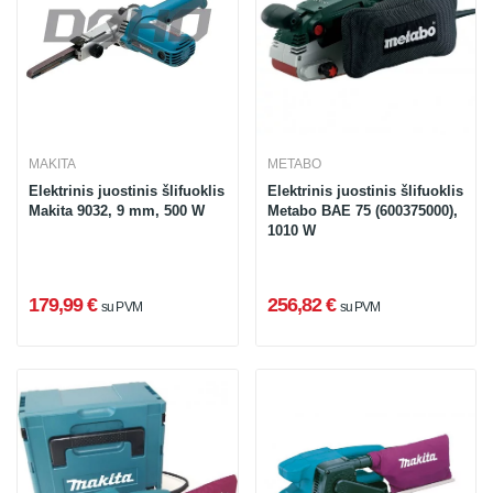
MAKITA
METABO
Elektrinis juostinis šlifuoklis
Elektrinis juostinis šlifuoklis
Makita 9032, 9 mm, 500 W
Metabo BAE 75 (600375000),
1010 W
179,99 €
256,82 €
su PVM
su PVM