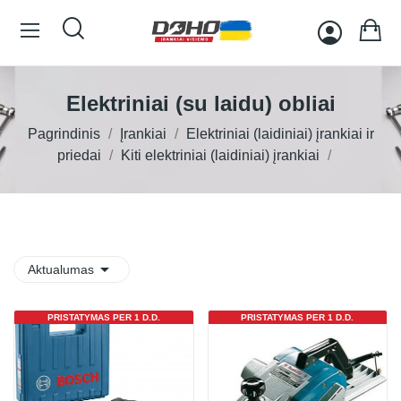
Elektriniai (su laidu) obliai
Pagrindinis
Įrankiai
Elektriniai (laidiniai) įrankiai ir
priedai
Kiti elektriniai (laidiniai) įrankiai

Aktualumas
PRISTATYMAS PER 1 D.D.
PRISTATYMAS PER 1 D.D.