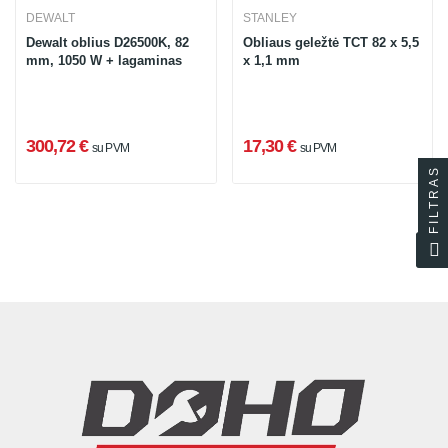
DEWALT
STANLEY
Dewalt oblius D26500K, 82
Obliaus geležtė TCT 82 x 5,5
mm, 1050 W + lagaminas
x 1,1 mm
300,72 €
17,30 €
su PVM
su PVM
FILTRAS