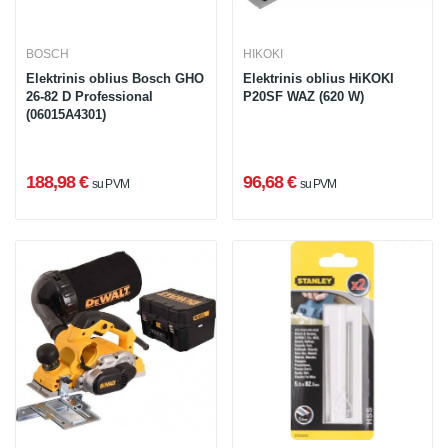
BOSCH
HIKOKI
Elektrinis oblius Bosch GHO
Elektrinis oblius HiKOKI
26-82 D Professional
P20SF WAZ (620 W)
(06015A4301)
188,98 €
96,68 €
su PVM
su PVM