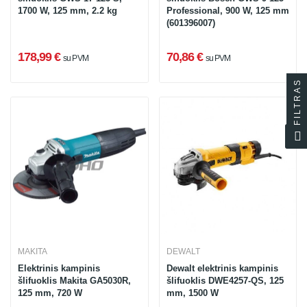
1700 W, 125 mm, 2.2 kg
Professional, 900 W, 125 mm
(601396007)
178,99 €
70,86 €
su PVM
su PVM
FILTRAS
MAKITA
DEWALT
Elektrinis kampinis
Dewalt elektrinis kampinis
šlifuoklis Makita GA5030R,
šlifuoklis DWE4257-QS, 125
125 mm, 720 W
mm, 1500 W