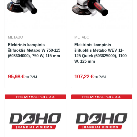
METABO
METABO
Elektrinis kampinis
Elektrinis kampinis
šlifuoklis Metabo W 750-115
šlifuoklis Metabo WEV 11-
(603604000), 750 W, 115 mm
125 Quick (603625000), 1100
W, 125 mm
95,98 €
107,22 €
su PVM
su PVM
PRISTATYMAS PER 1 D.D.
PRISTATYMAS PER 1 D.D.