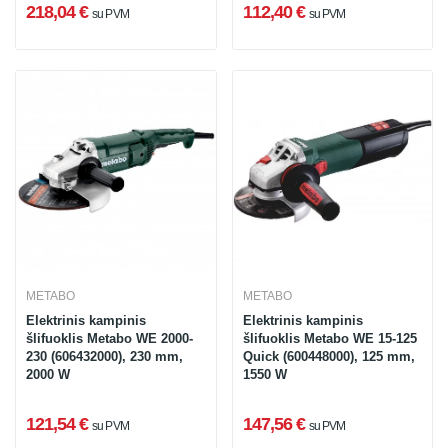
218,04 €
112,40 €
su PVM
su PVM
METABO
METABO
Elektrinis kampinis
Elektrinis kampinis
šlifuoklis Metabo WE 2000-
šlifuoklis Metabo WE 15-125
230 (606432000), 230 mm,
Quick (600448000), 125 mm,
2000 W
1550 W
121,54 €
147,56 €
su PVM
su PVM