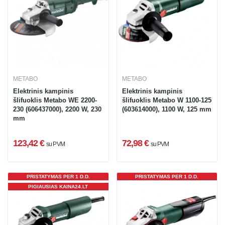
METABO
METABO
Elektrinis kampinis
Elektrinis kampinis
šlifuoklis Metabo WE 2200-
šlifuoklis Metabo W 1100-125
230 (606437000), 2200 W, 230
(603614000), 1100 W, 125 mm
mm
123,42 €
72,98 €
su PVM
su PVM
PRISTATYMAS PER 1 D.D.
PRISTATYMAS PER 1 D.D.
PIGIAUSIAS KAINA24.LT