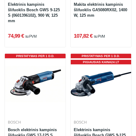
Elektrinis kampinis
Makita elektrinis kampinis
šlifuoklis Bosch GWS 9-125
šlifuoklis GA5080RX02, 1400
S (0601396102), 900 W, 125
W, 125 mm
mm
74,99 €
107,82 €
su PVM
su PVM
PRISTATYMAS PER 1 D.D.
PRISTATYMAS PER 1 D.D.
PIGIAUSIAS KAINA24.LT
BOSCH
BOSCH
Bosch elektrinis kampinis
Elektrinis kampinis
šlifuoklis GWS 17-125 S,
šlifuoklis Bosch GWS 9-125