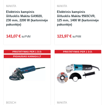
MAKITA
MAKITA
Elektrinis kampinis
Elektrinis kampinis
šlifuoklis Makita GA9020,
šlifuoklis Makita 9565CVR,
230 mm, 2200 W (kartoninėje
125 mm, 1400 W (kartoninėje
pakuotėje)
pakuotėje)
141,07 €
121,97 €
su PVM
su PVM
PRISTATYMAS PER 1 D.D.
PRISTATYMAS PER 1 D.D.
PIGIAUSIAS KAINA24.LT
BOSCH
MAKITA