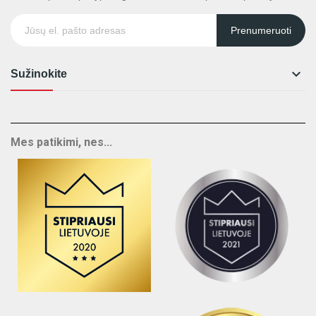
Prenumeruoti

Sužinokite
Mes patikimi, nes...