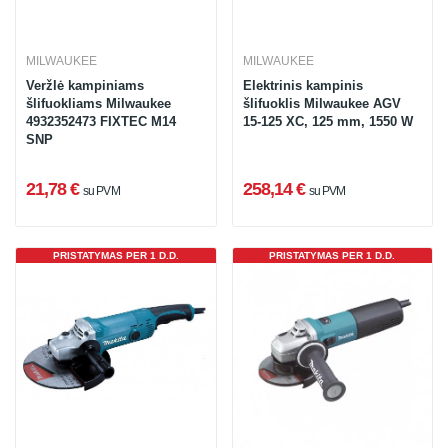
MILWAUKEE
MILWAUKEE
Veržlė kampiniams
Elektrinis kampinis
šlifuokliams Milwaukee
šlifuoklis Milwaukee AGV
4932352473 FIXTEC M14
15-125 XC, 125 mm, 1550 W
SNP
21,78 €
258,14 €
su PVM
su PVM
PRISTATYMAS PER 1 D.D.
PRISTATYMAS PER 1 D.D.