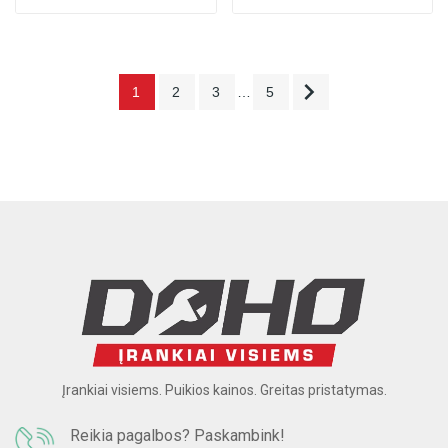

1
2
3
…
5
Įrankiai visiems. Puikios kainos. Greitas pristatymas.
Reikia pagalbos? Paskambink!