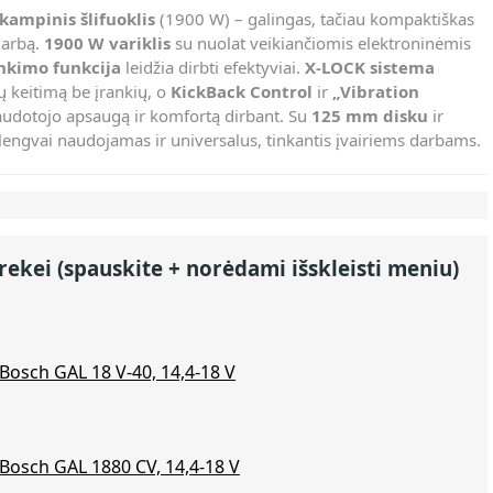
ampinis šlifuoklis
(1900 W) – galingas, tačiau kompaktiškas
 darbą.
1900 W variklis
su nuolat veikiančiomis elektroninėmis
inkimo funkcija
leidžia dirbti efektyviai.
X-LOCK sistema
dų keitimą be įrankių, o
KickBack Control
ir
„Vibration
udotojo apsaugą ir komfortą dirbant. Su
125 mm disku
ir
a lengvai naudojamas ir universalus, tinkantis įvairiems darbams.
rekei (spauskite + norėdami išskleisti meniu)
s Bosch GAL 18 V-40, 14,4-18 V
s Bosch GAL 1880 CV, 14,4-18 V