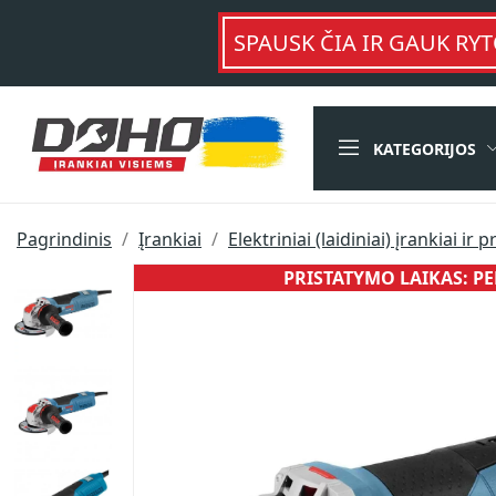
SPAUSK ČIA IR GAUK RYT
KATEGORIJOS
Pagrindinis
Įrankiai
Elektriniai (laidiniai) įrankiai ir p
PRISTATYMO LAIKAS: PER