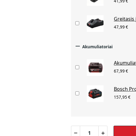
41,99 €
Greitasis
47,99 €

Akumuliatoriai
Akumuliat
67,99 €
Bosch Pro
157,95 €