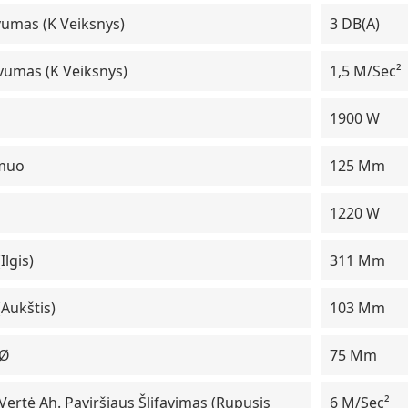
umas (K Veiksnys)
3 DB(A)
vumas (K Veiksnys)
1,5 M/sec²
1900 W
smuo
125 Mm
1220 W
lgis)
311 Mm
aukštis)
103 Mm
 Ø
75 Mm
 Vertė Ah. Paviršiaus Šlifavimas (rupusis
6 M/sec²