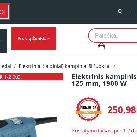
OJ
Prekių Ženklai
riedai
Elektriniai (laidiniai) kampiniai šlifuokliai
Elektrinis kampinis
 1-2 D.D.
PRISTATYMO
125 mm, 1900 W
250,98
Pristatymo laikas: per 1-2 d.