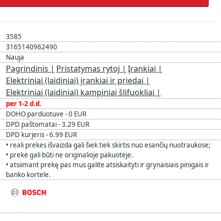
3585
3165140962490
Nauja
Pagrindinis |
Pristatymas rytoj |
Įrankiai |
Elektriniai (laidiniai) įrankiai ir priedai |
Elektriniai (laidiniai) kampiniai šlifuokliai |
per 1-2 d.d.
DOHO parduotuvė - 0 EUR
DPD paštomatai - 3.29 EUR
DPD kurjeris - 6.99 EUR
• reali prekės išvaizda gali šiek tiek skirtis nuo esančių nuotraukose;
• prekė gali būti ne originalioje pakuotėje.
• atsiimant prekę pas mus galite atsiskaityti ir grynaisiais pinigais ir
banko kortele.