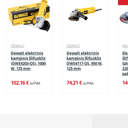
DEWALT
DEWALT
MA
Dewalt elektrinis
Dewalt elektrinis
Ele
kampinis šlifuoklis
kampinis šlifuoklis
šli
(DWE4203-QS), 1000
DWE4117-QS, 950 W,
GA
W, 125 mm
125 mm
22
pa
102,16 €
74,21 €
14
su PVM
su PVM