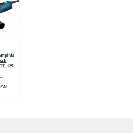
kampinis
osch
IE, 125
,
u PVM