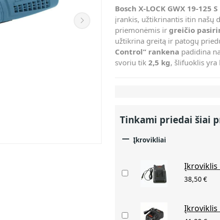
Bosch X-LOCK GWX 19-125 S k
įrankis, užtikrinantis itin našų
priemonėmis ir
greičio pasir
užtikrina greitą ir patogų prie
Control“ rankena
padidina na
svoriu tik
2,5 kg
, šlifuoklis yr
Tinkami priedai šiai p

Įkrovikliai
Įkrovikli
38,50 €
Įkrovikli