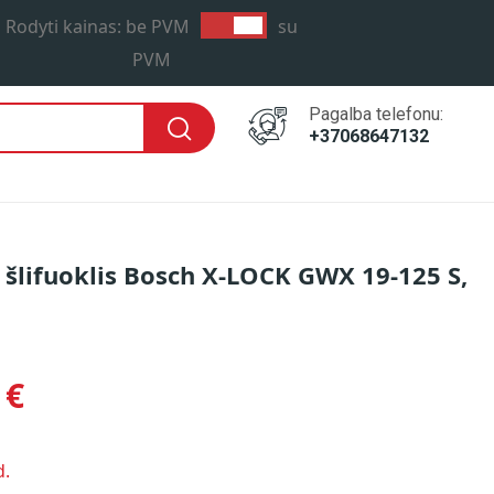
Rodyti kainas:
be PVM
su
PVM
Pagalba telefonu:
+37068647132
 šlifuoklis Bosch X-LOCK GWX 19-125 S,
 LAIKAS: PER 1-2 D.D.
 €
d.