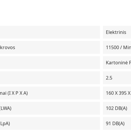
Elektrinis
pkrovos
11500 / Mi
Kartoninė 
2.5
i (I X P X A)
160 X 395 
 (LWA)
102 DB(A)
(LpA)
91 DB(A)