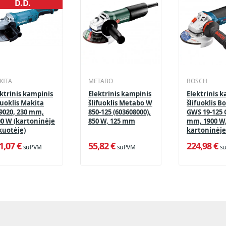
D.D.
KITA
METABO
BOSCH
ktrinis kampinis
Elektrinis kampinis
Elektrinis 
fuoklis Makita
šlifuoklis Metabo W
šlifuoklis B
9020, 230 mm,
850-125 (603608000),
GWS 19-125 C
00 W (kartoninėje
850 W, 125 mm
mm, 1900 W
kuotėje)
kartoninėje
pakuotėje
1,07 €
55,82 €
224,98 €
su PVM
su PVM
s