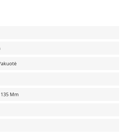
n
Pakuotė
X 135 Mm