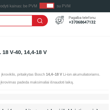
odyti kainas:
be PVM
su PVM
Pagalba telefonu:
+37068647132
 18 V-40, 14,4-18 V
įkroviklis, pritaikytas Bosch
14,4–18 V
Li-ion akumuliatoriams.
 įkrovimas padeda maksimaliai išnaudoti laiką.