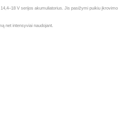
l 14,4–18 V serijos akumuliatorius. Jis pasižymi puikiu įkrovimo
umą net intensyviai naudojant.