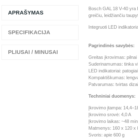
Bosch GAL 18 V-40 yra len
APRAŠYMAS
greičiu, leidžiančiu taupyt
Integruoti LED indikatori
SPECIFIKACIJA
Pagrindinės savybės:
PLIUSAI / MINUSAI
Greitas įkrovimas: pilnai
Suderinamumas: tinka vi
LED indikatoriai: patogia
Kompaktiškumas: lengvas
Patvarumas: tvirtas diz
Techniniai duomenys:
Įkrovimo įtampa: 14,4–1
Įkrovimo srovė: 4,0 A
Įkrovimo laikas: ~48 min 
Matmenys: 160 x 120 x
Svoris: apie 600 g