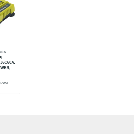
sis
ių
Y36C60A,
OWER,
u PVM