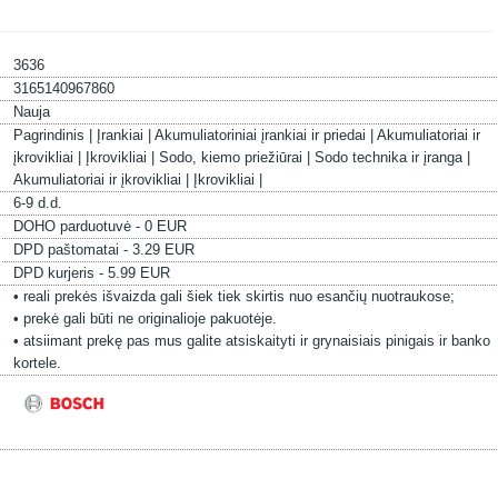
3636
3165140967860
Nauja
Pagrindinis |
Įrankiai |
Akumuliatoriniai įrankiai ir priedai |
Akumuliatoriai ir
įkrovikliai |
Įkrovikliai |
Sodo, kiemo priežiūrai |
Sodo technika ir įranga |
Akumuliatoriai ir įkrovikliai |
Įkrovikliai |
6-9 d.d.
DOHO parduotuvė - 0 EUR
DPD paštomatai - 3.29 EUR
DPD kurjeris - 5.99 EUR
• reali prekės išvaizda gali šiek tiek skirtis nuo esančių nuotraukose;
• prekė gali būti ne originalioje pakuotėje.
• atsiimant prekę pas mus galite atsiskaityti ir grynaisiais pinigais ir banko
kortele.