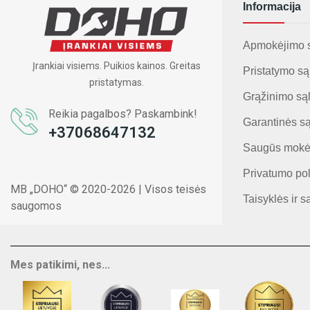
Informacija
Apmokėjimo 
Įrankiai visiems. Puikios kainos. Greitas
Pristatymo są
pristatymas.
Grąžinimo są
Reikia pagalbos? Paskambink!
Garantinės s
+37068647132
Saugūs mokė
Privatumo pol
MB „DOHO“ © 2020-2026 | Visos teisės
Taisyklės ir s
saugomos
Mes patikimi, nes...