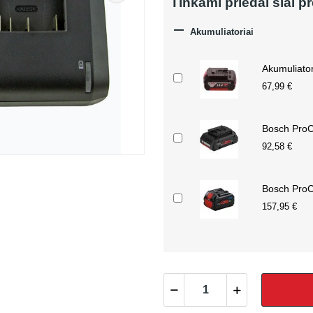
Tinkami priedai šiai p

Akumuliatoriai
Akumuliato
67,99 €
Bosch ProC
92,58 €
Bosch ProC
157,95 €