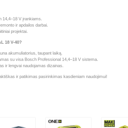
h 14,4–18 V įrankiams.
remonto ir apdailos darbai.
tiniai projektai.
AL 18 V-40?
una akumuliatorius, taupant laiką.
mas su visa Bosch Professional 14,4–18 V sistema.
 ir lengvai naudojamas dizainas.
ktiškas ir patikimas pasirinkimas kasdieniam naudojimui!