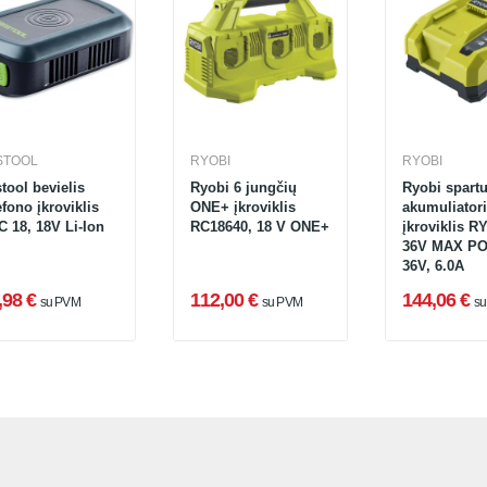
STOOL
RYOBI
RYOBI
tool bevielis
Ryobi 6 jungčių
Ryobi spartu
efono įkroviklis
ONE+ įkroviklis
akumuliator
PHC 18, 18V Li-Ion
RC18640, 18 V ONE+
įkroviklis R
36V MAX P
36V, 6.0A
,98 €
112,00 €
144,06 €
su PVM
su PVM
s