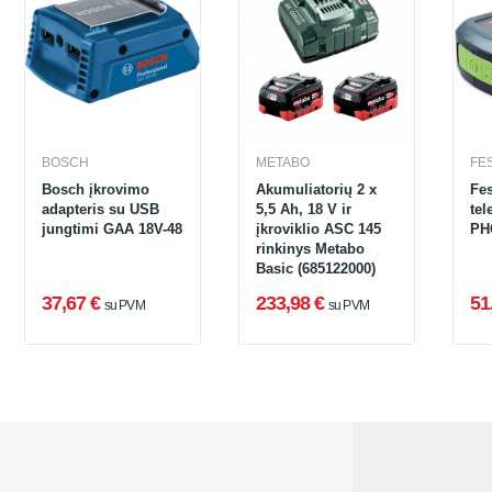
BOSCH
METABO
FE
Bosch įkrovimo
Akumuliatorių 2 x
Fes
adapteris su USB
5,5 Ah, 18 V ir
tel
jungtimi GAA 18V-48
įkroviklio ASC 145
rinkinys Metabo
Basic (685122000)
37,67 €
233,98 €
51
su PVM
su PVM