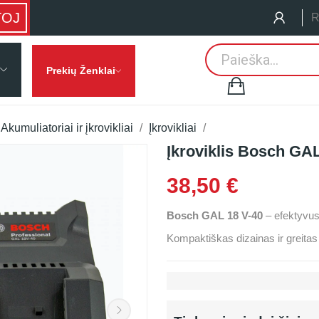
TOJ
R
Prekių Ženklai
Akumuliatoriai ir įkrovikliai
Įkrovikliai
Įkroviklis Bosch GAL
38,50 €
Bosch GAL 18 V-40
– efektyvus 
Kompaktiškas dizainas ir greitas