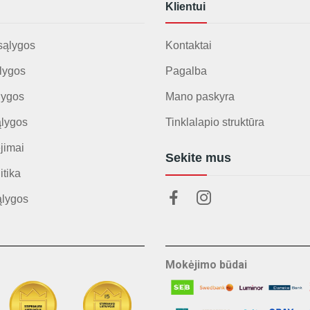
Klientui
sąlygos
Kontaktai
lygos
Pagalba
lygos
Mano paskyra
ąlygos
Tinklalapio struktūra
jimai
Sekite mus
itika
ąlygos
Mokėjimo būdai