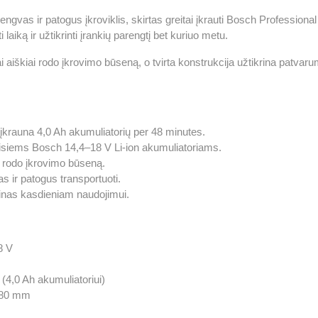
gvas ir patogus įkroviklis, skirtas greitai įkrauti Bosch Professiona
i laiką ir užtikrinti įrankių parengtį bet kuriuo metu.
ai aiškiai rodo įkrovimo būseną, o tvirta konstrukcija užtikrina patvar
 įkrauna 4,0 Ah akumuliatorių per 48 minutes.
siems Bosch 14,4–18 V Li-ion akumuliatoriams.
i rodo įkrovimo būseną.
 ir patogus transportuoti.
ainas kasdieniam naudojimui.
8 V
(4,0 Ah akumuliatoriui)
 80 mm