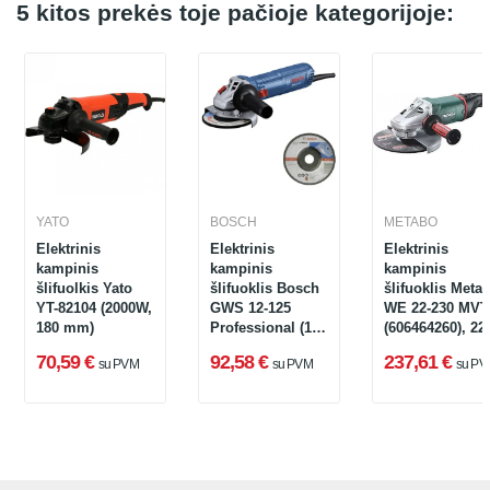
5 kitos prekės toje pačioje kategorijoje:
YATO
BOSCH
METABO
Elektrinis
Elektrinis
Elektrinis
kampinis
kampinis
kampinis
šlifuolkis Yato
šlifuoklis Bosch
šlifuoklis Meta
YT-82104 (2000W,
GWS 12-125
WE 22-230 MVT
180 mm)
Professional (125
(606464260), 22
mm 1200 W)
W, 230 mm
70,59 €
92,58 €
237,61 €
su PVM
su PVM
su PV