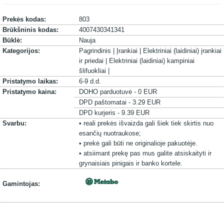
Prekės kodas:
803
Brūkšninis kodas:
4007430341341
Būklė:
Nauja
Kategorijos:
Pagrindinis |
Įrankiai |
Elektriniai (laidiniai) įrankiai
ir priedai |
Elektriniai (laidiniai) kampiniai
šlifuokliai |
Pristatymo laikas:
6-9 d.d.
Pristatymo kaina:
DOHO parduotuvė - 0 EUR
DPD paštomatai - 3.29 EUR
DPD kurjeris - 9.39 EUR
Svarbu:
• reali prekės išvaizda gali šiek tiek skirtis nuo
esančių nuotraukose;
• prekė gali būti ne originalioje pakuotėje.
• atsiimant prekę pas mus galite atsiskaityti ir
grynaisiais pinigais ir banko kortele.
Gamintojas: