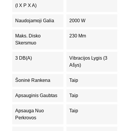
(I X P X A)
Naudojamoji Galia
2000 W
Maks. Disko
230 Mm
Skersmuo
3 DB(A)
Vibracijos Lygis (3
Ašys)
Šoninė Rankena
Taip
Apsauginis Gaubtas
Taip
Apsauga Nuo
Taip
Perkrovos