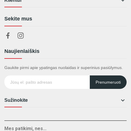

Klientui
Sekite mus
Naujienlaiškis
Gaukite pirmi apie ypatingas nuolaidas ir superinius pasiūlymus.
Prenumeruoti

Sužinokite
Mes patikimi, nes...