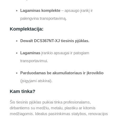
Lagaminas komplekte
– apsaugo įrankį ir
palengvina transportavimą.
Komplektacija:
Dewalt DCS367NT-XJ tiesinis pjūklas.
Lagaminas
įrankio apsaugai ir patogiam
transportavimui.
Parduodamas be akumuliatoriaus ir įkroviklio
(įsigyjami atskirai).
Kam tinka?
Šis tiesinis pjūklas puikiai tinka profesionalams,
dirbantiems su medžiu, metalu, plastiku ar kitomis
medžiagomis. Idealus pasirinkimas statybos, renovacijos