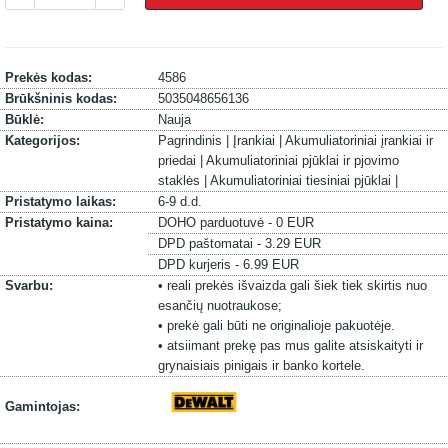
Prekės kodas:
4586
Brūkšninis kodas:
5035048656136
Būklė:
Nauja
Kategorijos:
Pagrindinis |
Įrankiai |
Akumuliatoriniai įrankiai ir
priedai |
Akumuliatoriniai pjūklai ir pjovimo
staklės |
Akumuliatoriniai tiesiniai pjūklai |
Pristatymo laikas:
6-9 d.d.
Pristatymo kaina:
DOHO parduotuvė - 0 EUR
DPD paštomatai - 3.29 EUR
DPD kurjeris - 6.99 EUR
Svarbu:
• reali prekės išvaizda gali šiek tiek skirtis nuo
esančių nuotraukose;
• prekė gali būti ne originalioje pakuotėje.
• atsiimant prekę pas mus galite atsiskaityti ir
grynaisiais pinigais ir banko kortele.
Gamintojas: