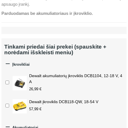
apsaugo įrankį.
Parduodamas be akumuliatoriaus ir įkroviklio.
Tinkami priedai šiai prekei (spauskite +
norėdami išskleisti meniu)

Įkrovikliai
Dewalt akumuliatorių įkroviklis DCB1104, 12-18 V, 4
A
26,99 €
Dewalt įkroviklis DCB118-QW, 18-54 V
57,99 €

Akumuliatoriai