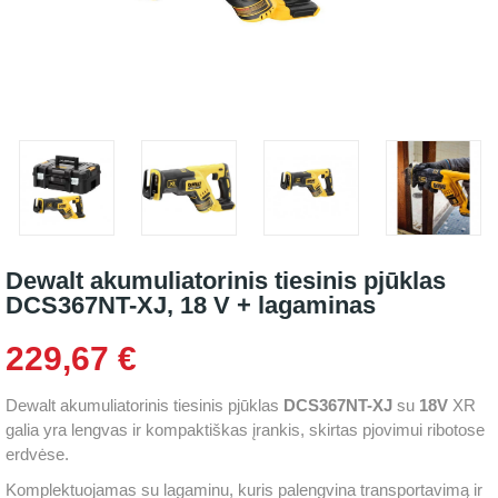
Dewalt akumuliatorinis tiesinis pjūklas
DCS367NT-XJ, 18 V + lagaminas
229,67 €
Dewalt akumuliatorinis tiesinis pjūklas
DCS367NT-XJ
su
18V
XR
galia yra lengvas ir kompaktiškas įrankis, skirtas pjovimui ribotose
erdvėse.
Komplektuojamas su lagaminu, kuris palengvina transportavimą ir