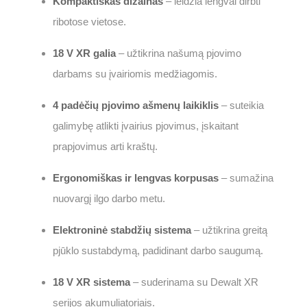
Kompaktiškas dizainas
– leidžia lengvai dirbti
ribotose vietose.
18 V XR galia
– užtikrina našumą pjovimo
darbams su įvairiomis medžiagomis.
4 padėčių pjovimo ašmenų laikiklis
– suteikia
galimybę atlikti įvairius pjovimus, įskaitant
prapjovimus arti kraštų.
Ergonomiškas ir lengvas korpusas
– sumažina
nuovargį ilgo darbo metu.
Elektroninė stabdžių sistema
– užtikrina greitą
pjūklo sustabdymą, padidinant darbo saugumą.
18 V XR sistema
– suderinama su Dewalt XR
serijos akumuliatoriais.