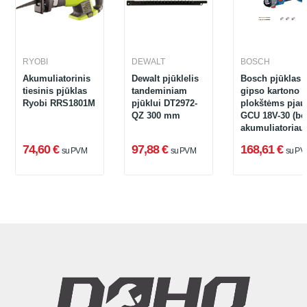
RYOBI
DEWALT
BOSCH
Akumuliatorinis
Dewalt pjūklelis
Bosch pjūklas
tiesinis pjūklas
tandeminiam
gipso kartono
Ryobi RRS1801M
pjūklui DT2972-
plokštėms pjaut
QZ 300 mm
GCU 18V-30 (be
akumuliatoriau
ir įkroviklio)
74,60 €
97,88 €
168,61 €
su PVM
su PVM
su PV