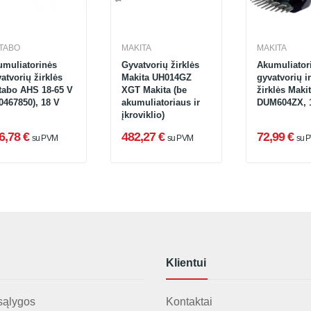
TABO
MAKITA
MAKITA
umuliatorinės
Gyvatvorių žirklės
Akumuliator
atvorių žirklės
Makita UH014GZ
gyvatvorių i
tabo AHS 18-65 V
XGT Makita (be
žirklės Maki
0467850), 18 V
akumuliatoriaus ir
DUM604ZX, 
įkroviklio)
6,78 €
482,27 €
72,99 €
su PVM
su PVM
su 
Klientui
sąlygos
Kontaktai