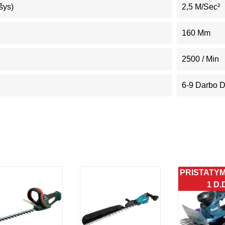
šys)
2,5 M/sec²
160 Mm
2500 / Min
6-9 Darbo 
PRISTATY
1 D.