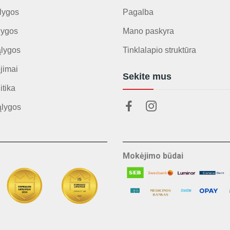
lygos
Pagalba
lygos
Mano paskyra
ąlygos
Tinklalapio struktūra
jimai
Sekite mus
itika
ąlygos
Mokėjimo būdai