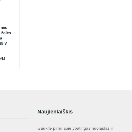
inės
r žolės
ta
18 V
PVM
Naujienlaiškis
Gaukite pirmi apie ypatingas nuolaidas ir