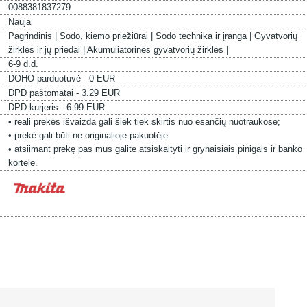
0088381837279
Nauja
Pagrindinis |
Sodo, kiemo priežiūrai |
Sodo technika ir įranga |
Gyvatvorių
žirklės ir jų priedai |
Akumuliatorinės gyvatvorių žirklės |
6-9 d.d.
DOHO parduotuvė - 0 EUR
DPD paštomatai - 3.29 EUR
DPD kurjeris - 6.99 EUR
• reali prekės išvaizda gali šiek tiek skirtis nuo esančių nuotraukose;
• prekė gali būti ne originalioje pakuotėje.
• atsiimant prekę pas mus galite atsiskaityti ir grynaisiais pinigais ir banko
kortele.