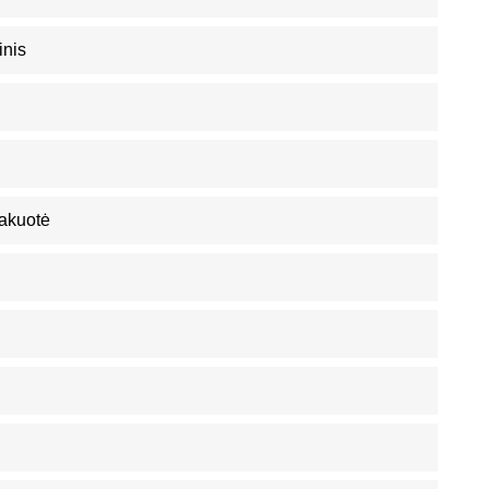
inis
akuotė