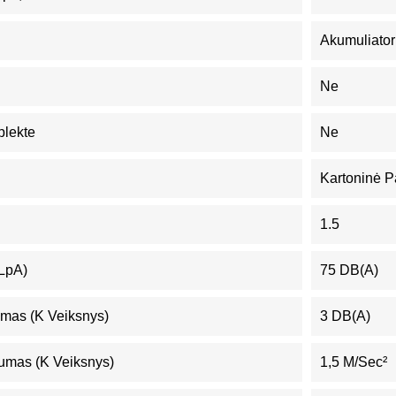
Akumuliator
Ne
plekte
Ne
Kartoninė P
1.5
(LpA)
75 DB(A)
mas (K Veiksnys)
3 DB(A)
umas (K Veiksnys)
1,5 M/sec²