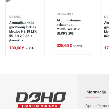
MILWAUKEE
METABO
ME
Akumuliatorinis
Akumuliatorinės
Ak
sekatorius
gyvatvorių žirklės
gyv
Milwaukee M12
Metabo HS 18 LTX
Me
BLPRS-202
55, 2 x 2,0 Ah +
(60
įkroviklis
325,66 €
su PVM
180,60 €
17
su PVM
Informacija
Apmokėjimo 