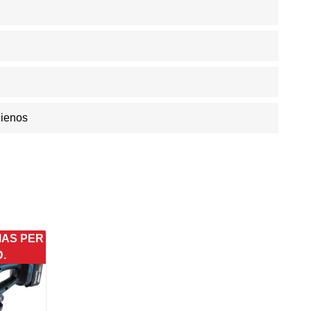
Dienos
MAS PER
D.