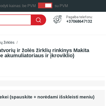
odyti kainas:
be PVM
su PVM
Pagalba telefonu:
+37068647132
ų žirklės
vorių ir žolės žirklių rinkinys Makita
 akumuliatoriaus ir įkroviklio)
rekei (spauskite + norėdami išskleisti meniu)