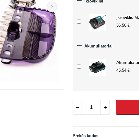

Įkrovikliai
Įkroviklis 
36,50 €

Akumuliatoriai
Akumuliato
45,54 €
Prekės kodas: