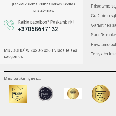
Įrankiai visiems. Puikios kainos. Greitas
Pristatymo są
pristatymas.
Grąžinimo są
Reikia pagalbos? Paskambink!
Garantinės s
+37068647132
Saugūs mokė
Privatumo pol
MB „DOHO“ © 2020-2026 | Visos teisės
Taisyklės ir s
saugomos
Mes patikimi, nes...