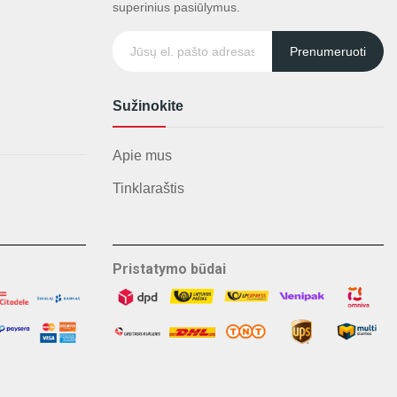
superinius pasiūlymus.
Prenumeruoti
Sužinokite
Apie mus
Tinklaraštis
Pristatymo būdai