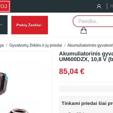
TOJ
R
Prekių Ženklai
nga
Gyvatvorių žirklės ir jų priedai
Akumuliatorinės gyvatvori
Akumuliatorinis gyvat
UM600DZX, 10,8 V (be
85,04 €
Tinkami priedai šiai p