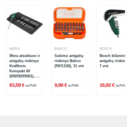
WERA
BAHCO
BOSCH
Wera atsuktuvo ir
Sukimo antgalių
Bosch kišenini
antgalių rinkinys
rinkinys Bahco
antgalių rinkiny
Kraftform
(59/S31B), 31 vnt
7 vnt.
Kompakt 60
(05059295001), 17
vnt
63,59 €
9,98 €
16,92 €
su PVM
su PVM
su PVM