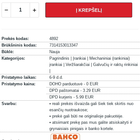
Į KREPŠELĮ
Prekės kodas:
4892
Brūkšninis kodas:
7314153013347
Būklė:
Nauja
Kategorijos:
Pagrindinis |
Įrankiai |
Mechaniniai (rankiniai)
įrankiai |
Veržliarakčiai |
Galvučių ir raktų rinkiniai
|
Pristatymo laikas:
6-9 d.d.
Pristatymo kaina:
DOHO parduotuvė - 0 EUR
DPD paštomatai - 3.29 EUR
DPD kurjeris - 5.99 EUR
Svarbu:
• reali prekės išvaizda gali šiek tiek skirtis nuo
esančių nuotraukose;
• prekė gali būti ne originalioje pakuotėje.
• atsiimant prekę pas mus galite atsiskaityti ir
grynaisiais pinigais ir banko kortele.