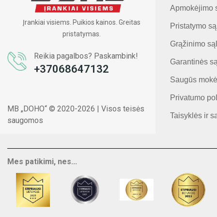
Apmokėjimo 
Įrankiai visiems. Puikios kainos. Greitas
Pristatymo są
pristatymas.
Grąžinimo są
Reikia pagalbos? Paskambink!
Garantinės s
+37068647132
Saugūs mokė
Privatumo pol
MB „DOHO“ © 2020-2026 | Visos teisės
Taisyklės ir s
saugomos
Mes patikimi, nes...