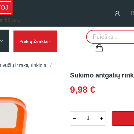
TOJ
R
in 53 sek.
Prekių Ženklai
lvučių ir raktų rinkiniai
Sukimo antgalių rink
9,98 €