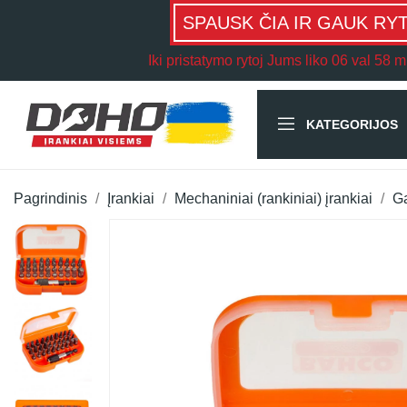
SPAUSK ČIA IR GAUK RY
Iki pristatymo rytoj Jums liko
06 val 58 m
KATEGORIJOS
Pagrindinis
Įrankiai
Mechaniniai (rankiniai) įrankiai
Ga