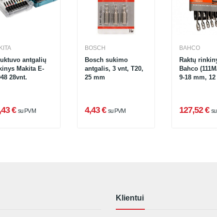
KITA
BOSCH
BAHCO
uktuvo antgalių
Bosch sukimo
Raktų rinkin
kinys Makita E-
antgalis, 3 vnt, T20,
Bahco (111M
48 28vnt.
25 mm
9-18 mm, 12
,43 €
4,43 €
127,52 €
su PVM
su PVM
s
Klientui