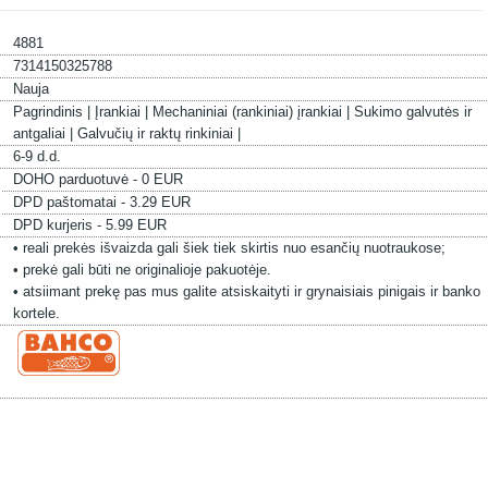
4881
7314150325788
Nauja
Pagrindinis |
Įrankiai |
Mechaniniai (rankiniai) įrankiai |
Sukimo galvutės ir
antgaliai |
Galvučių ir raktų rinkiniai |
6-9 d.d.
DOHO parduotuvė - 0 EUR
DPD paštomatai - 3.29 EUR
DPD kurjeris - 5.99 EUR
• reali prekės išvaizda gali šiek tiek skirtis nuo esančių nuotraukose;
• prekė gali būti ne originalioje pakuotėje.
• atsiimant prekę pas mus galite atsiskaityti ir grynaisiais pinigais ir banko
kortele.