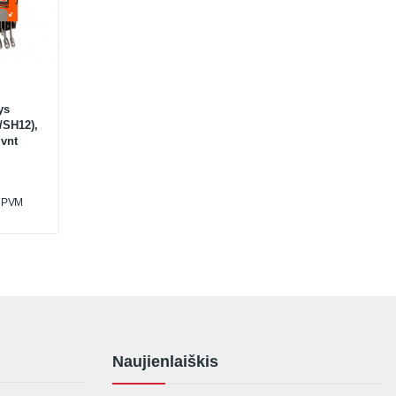
ys
/SH12),
 vnt
u PVM
Naujienlaiškis