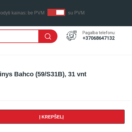
odyti kainas:
be PVM
su PVM
Pagalba telefonu:
+37068647132
inys Bahco (59/S31B), 31 vnt
Į KREPŠELĮ