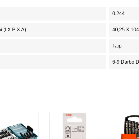
0.244
 (I X P X A)
40,25 X 104
Taip
6-9 Darbo 