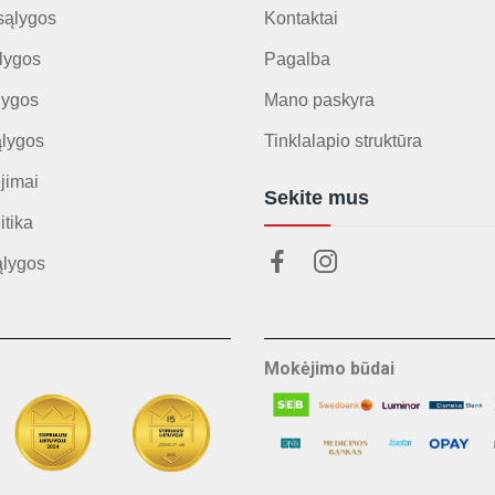
sąlygos
Kontaktai
lygos
Pagalba
lygos
Mano paskyra
ąlygos
Tinklalapio struktūra
jimai
Sekite mus
itika
ąlygos
Mokėjimo būdai