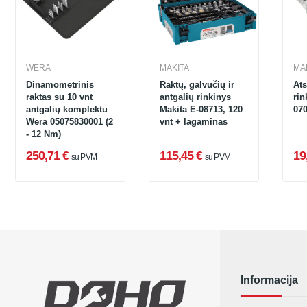
WERA
MAKITA
MA
Dinamometrinis
Raktų, galvučių ir
Ats
raktas su 10 vnt
antgalių rinkinys
rin
antgalių komplektu
Makita E-08713, 120
070
Wera 05075830001 (2
vnt + lagaminas
- 12 Nm)
250,71 €
115,45 €
19
su PVM
su PVM
Informacija