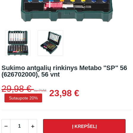
Sukimo antgalių rinkinys Metabo "SP" 56
(626702000), 56 vnt
29,98 €
23,98 €
su PVM
Sutaupote 20%
Į KREPŠELĮ