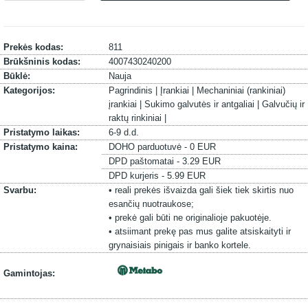
Prekės kodas:
811
Brūkšninis kodas:
4007430240200
Būklė:
Nauja
Kategorijos:
Pagrindinis |
Įrankiai |
Mechaniniai (rankiniai)
įrankiai |
Sukimo galvutės ir antgaliai |
Galvučių ir
raktų rinkiniai |
Pristatymo laikas:
6-9 d.d.
Pristatymo kaina:
DOHO parduotuvė - 0 EUR
DPD paštomatai - 3.29 EUR
DPD kurjeris - 5.99 EUR
Svarbu:
• reali prekės išvaizda gali šiek tiek skirtis nuo
esančių nuotraukose;
• prekė gali būti ne originalioje pakuotėje.
• atsiimant prekę pas mus galite atsiskaityti ir
grynaisiais pinigais ir banko kortele.
Gamintojas: