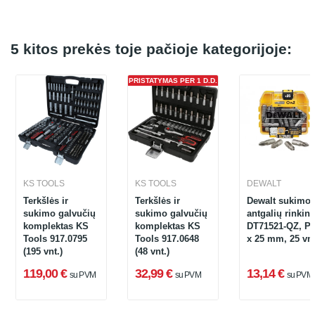
5 kitos prekės toje pačioje kategorijoje:
PRISTATYMAS PER 1 D.D.
KS TOOLS
KS TOOLS
DEWALT
Terkšlės ir
Terkšlės ir
Dewalt sukimo
sukimo galvučių
sukimo galvučių
antgalių rinkin
komplektas KS
komplektas KS
DT71521-QZ, P
Tools 917.0795
Tools 917.0648
x 25 mm, 25 vnt
(195 vnt.)
(48 vnt.)
119,00 €
32,99 €
13,14 €
su PVM
su PVM
su PVM