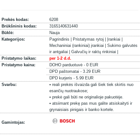
Prekės kodas:
6208
Brūkšninis kodas:
3165140631440
Būklė:
Nauja
Kategorijos:
Pagrindinis |
Pristatymas rytoj |
Įrankiai |
Mechaniniai (rankiniai) įrankiai |
Sukimo galvutės
ir antgaliai |
Galvučių ir raktų rinkiniai |
Pristatymo laikas:
per 1-2 d.d.
Pristatymo kaina:
DOHO parduotuvė - 0 EUR
DPD paštomatai - 3.29 EUR
DPD kurjeris - 5.99 EUR
Svarbu:
• reali prekės išvaizda gali šiek tiek skirtis nuo
esančių nuotraukose;
• prekė gali būti ne originalioje pakuotėje.
• atsiimant prekę pas mus galite atsiskaityti ir
grynaisiais pinigais ir banko kortele.
Gamintojas: