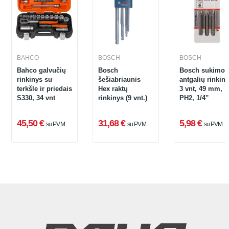
BAHCO
BOSCH
BOSCH
Bahco galvučių
Bosch
Bosch sukimo
rinkinys su
šešiabriaunis
antgalių rinkiny
terkšle ir priedais
Hex raktų
3 vnt, 49 mm,
S330, 34 vnt
rinkinys (9 vnt.)
PH2, 1/4''
45,50 €
31,68 €
5,98 €
su PVM
su PVM
su PVM