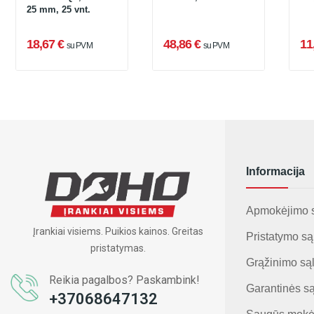
25 mm, 25 vnt.
18,67 €
48,86 €
11
su PVM
su PVM
Informacija
Apmokėjimo 
Įrankiai visiems. Puikios kainos. Greitas
Pristatymo są
pristatymas.
Grąžinimo są
Reikia pagalbos? Paskambink!
Garantinės s
+37068647132