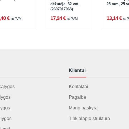
dėžutėje, 32 vnt.
25 mm, 25 vn
(2607017063)
,40 €
17,24 €
13,14 €
su PVM
su PVM
su 
Klientui
sąlygos
Kontaktai
lygos
Pagalba
lygos
Mano paskyra
ąlygos
Tinklalapio struktūra