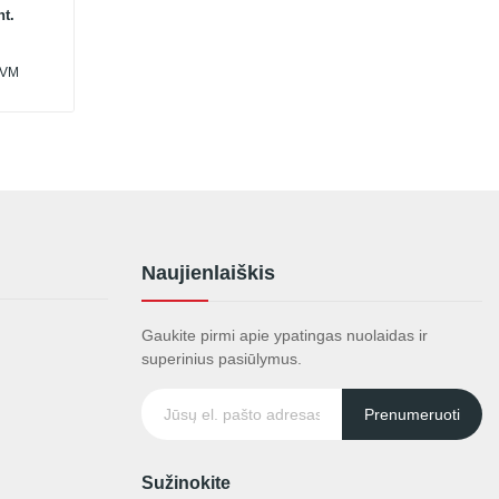
t.
PVM
Naujienlaiškis
Gaukite pirmi apie ypatingas nuolaidas ir
superinius pasiūlymus.
Prenumeruoti
Sužinokite