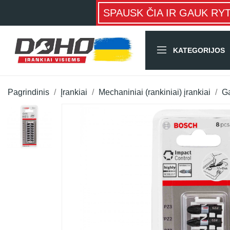
SPAUSK ČIA IR GAUK RY
KATEGORIJOS
Pagrindinis
Įrankiai
Mechaniniai (rankiniai) įrankiai
Ga