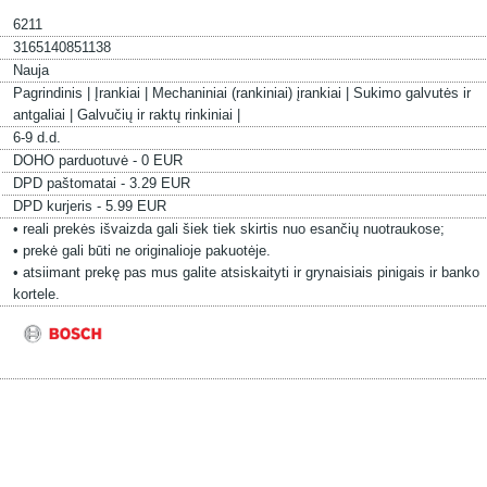
6211
3165140851138
Nauja
Pagrindinis |
Įrankiai |
Mechaniniai (rankiniai) įrankiai |
Sukimo galvutės ir
antgaliai |
Galvučių ir raktų rinkiniai |
6-9 d.d.
DOHO parduotuvė - 0 EUR
DPD paštomatai - 3.29 EUR
DPD kurjeris - 5.99 EUR
• reali prekės išvaizda gali šiek tiek skirtis nuo esančių nuotraukose;
• prekė gali būti ne originalioje pakuotėje.
• atsiimant prekę pas mus galite atsiskaityti ir grynaisiais pinigais ir banko
kortele.