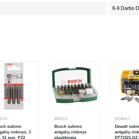
6-9 Darbo 
SCH
BOSCH
DEWALT
sch sukimo
Bosch sukimo
Dewalt suki
galių rinkinys, 3
antgalių rinkinys
antgalių rin
t, 51 mm, PZ2
plastikinėje
DT71521-QZ,