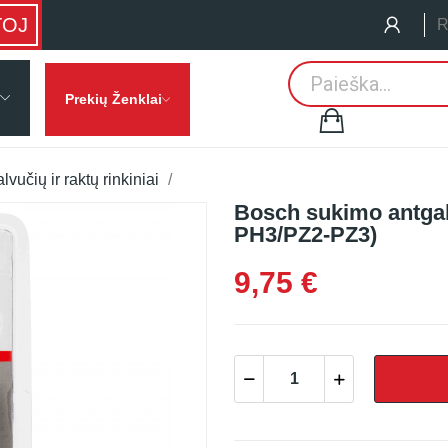
TOJ
R
Prekių Ženklai
lvučių ir raktų rinkiniai
Bosch sukimo antgali
PH3/PZ2-PZ3)
9,75 €