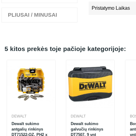
Pristatymo Laikas
PLIUSAI / MINUSAI
5 kitos prekės toje pačioje kategorijoje:
DEWALT
DEWALT
BO
Dewalt sukimo
Dewalt sukimo
Bo
antgalių rinkinys
galvučių rinkinys
ant
DT71522-QZ, PH2 x
DT7507, 9 vnt
vn