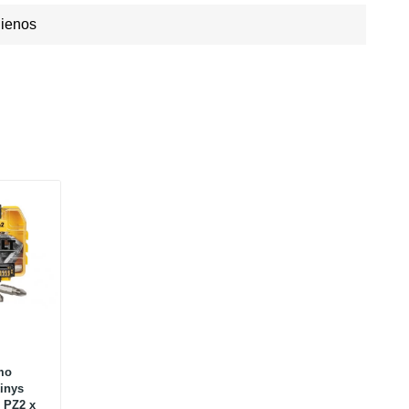
Dienos
mo
kinys
 PZ2 x