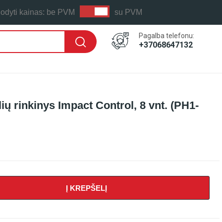
odyti kainas:
be PVM
su PVM
Pagalba telefonu:
+37068647132
ų rinkinys Impact Control, 8 vnt. (PH1-
Į KREPŠELĮ