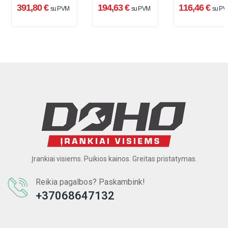
(05020091001), 11
rinkinys, 10 dal
391,80 €
194,63 €
116,46 €
su PVM
su PVM
su PV
vnt
(503.4250)
Įrankiai visiems. Puikios kainos. Greitas pristatymas.
Reikia pagalbos? Paskambink!
+37068647132