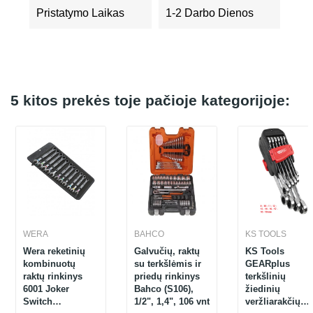
Pristatymo Laikas
1-2 Darbo Dienos
5 kitos prekės toje pačioje kategorijoje:
WERA
BAHCO
KS TOOLS
Wera reketinių
Galvučių, raktų
KS Tools
kombinuotų
su terkšlėmis ir
GEARplus
raktų rinkinys
priedų rinkinys
terkšlinių
6001 Joker
Bahco (S106),
žiedinių
Switch
1/2", 1,4", 106 vnt
veržliarakčių