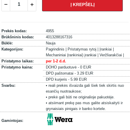
Į KREPŠELĮ
Prekės kodas:
4955
Brūkšninis kodas:
4013288167316
Būklė:
Nauja
Kategorijos:
Pagrindinis |
Pristatymas rytoj |
Įrankiai |
Mechaniniai (rankiniai) įrankiai |
Veržliarakčiai |
Pristatymo laikas:
per 1-2 d.d.
Pristatymo kaina:
DOHO parduotuvė - 0 EUR
DPD paštomatai - 3.29 EUR
DPD kurjeris - 5.99 EUR
Svarbu:
• reali prekės išvaizda gali šiek tiek skirtis nuo
esančių nuotraukose;
• prekė gali būti ne originalioje pakuotėje.
• atsiimant prekę pas mus galite atsiskaityti ir
grynaisiais pinigais ir banko kortele.
Gamintojas: