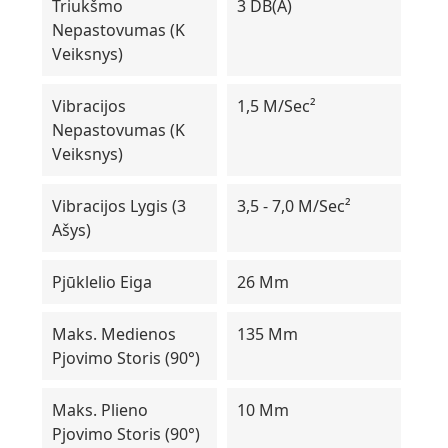
Triukšmo
3 DB(A)
Nepastovumas (K
Veiksnys)
Vibracijos
1,5 M/sec²
Nepastovumas (K
Veiksnys)
Vibracijos Lygis (3
3,5 - 7,0 M/sec²
Ašys)
Pjūklelio Eiga
26 Mm
Maks. Medienos
135 Mm
Pjovimo Storis (90°)
Maks. Plieno
10 Mm
Pjovimo Storis (90°)