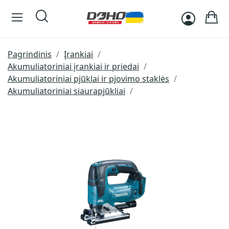
Pagrindinis
Įrankiai
Akumuliatoriniai įrankiai ir priedai
Akumuliatoriniai pjūklai ir pjovimo staklės
Akumuliatoriniai siaurapjūkliai