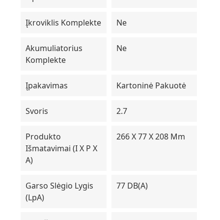
Įkroviklis Komplekte
Ne
Akumuliatorius
Ne
Komplekte
Įpakavimas
Kartoninė Pakuotė
Svoris
2.7
Produkto
266 X 77 X 208 Mm
Išmatavimai (I X P X
A)
Garso Slėgio Lygis
77 DB(A)
(LpA)