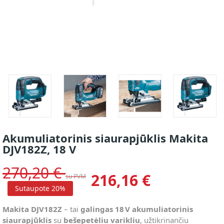
Akumuliatorinis siaurapjūklis Makita
DJV182Z, 18 V
270,20 €
216,16 €
su PVM
Sutaupote 20%
Makita DJV182Z
– tai
galingas 18 V akumuliatorinis
siaurapjūklis
su
bešepetėliu varikliu
, užtikrinančiu