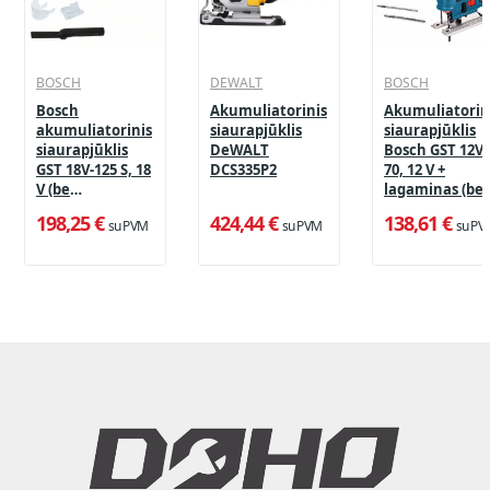
BOSCH
DEWALT
BOSCH
Bosch
Akumuliatorinis
Akumuliatorin
akumuliatorinis
siaurapjūklis
siaurapjūklis
siaurapjūklis
DeWALT
Bosch GST 12V-
GST 18V-125 S, 18
DCS335P2
70, 12 V +
V (be
lagaminas (be
akumuliatoriaus
akumuliatoria
198,25 €
424,44 €
138,61 €
su PVM
su PVM
su PV
ir įkroviklio)
ir įkroviklio)