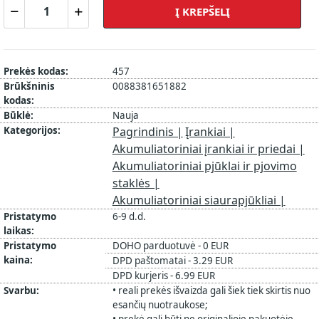
Į KREPŠELĮ
Prekės kodas:
457
Brūkšninis
0088381651882
kodas:
Būklė:
Nauja
Kategorijos:
Pagrindinis |
Įrankiai |
Akumuliatoriniai įrankiai ir priedai |
Akumuliatoriniai pjūklai ir pjovimo
staklės |
Akumuliatoriniai siaurapjūkliai |
Pristatymo
6-9 d.d.
laikas:
Pristatymo
DOHO parduotuvė - 0 EUR
kaina:
DPD paštomatai - 3.29 EUR
DPD kurjeris - 6.99 EUR
Svarbu:
• reali prekės išvaizda gali šiek tiek skirtis nuo
esančių nuotraukose;