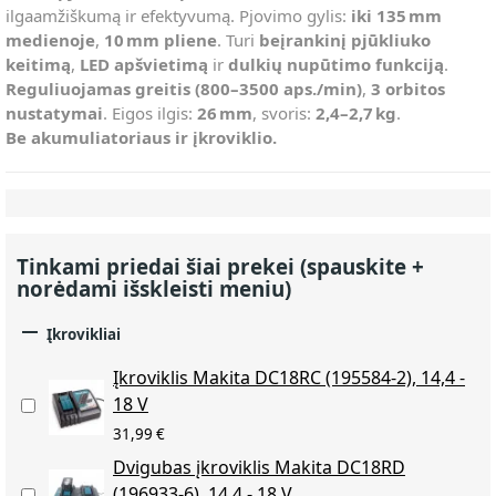
ilgaamžiškumą ir efektyvumą. Pjovimo gylis:
iki 135 mm
medienoje
,
10 mm pliene
. Turi
beįrankinį pjūkliuko
keitimą
,
LED apšvietimą
ir
dulkių nupūtimo funkciją
.
Reguliuojamas greitis (800–3500 aps./min)
,
3 orbitos
nustatymai
. Eigos ilgis:
26 mm
, svoris:
2,4–2,7 kg
.
Be akumuliatoriaus ir įkroviklio.
Tinkami priedai šiai prekei (spauskite +
norėdami išskleisti meniu)

Įkrovikliai
Įkroviklis Makita DC18RC (195584-2), 14,4 -
18 V
31,99 €
Dvigubas įkroviklis Makita DC18RD
(196933-6), 14,4 - 18 V