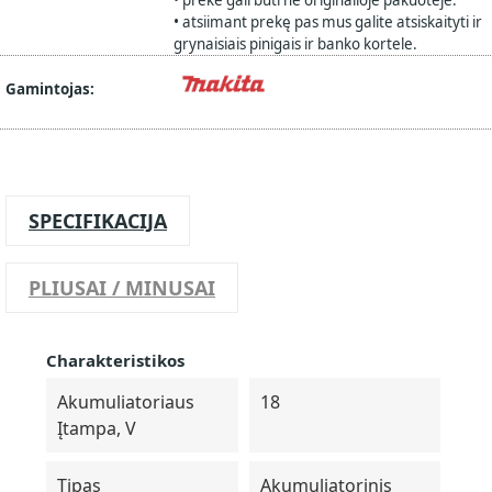
• prekė gali būti ne originalioje pakuotėje.
• atsiimant prekę pas mus galite atsiskaityti ir
grynaisiais pinigais ir banko kortele.
Gamintojas:
SPECIFIKACIJA
PLIUSAI / MINUSAI
Charakteristikos
Akumuliatoriaus
18
Įtampa, V
Tipas
Akumuliatorinis