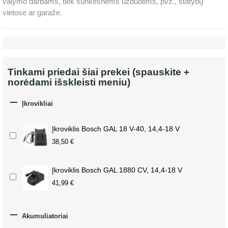
valymo darbams, tiek sunkesnėms užduotims, pvz., statybų
vietose ar garaže.
Tinkami priedai šiai prekei (spauskite +
norėdami išskleisti meniu)

Įkrovikliai
Įkroviklis Bosch GAL 18 V-40, 14,4-18 V
38,50 €
Įkroviklis Bosch GAL 1880 CV, 14,4-18 V
41,99 €

Akumuliatoriai