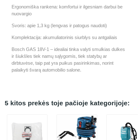
Ergonomiška rankena: komfortui ir ilgesniam darbui be
nuovargio
Svoris: apie 1,3 kg (lengvas ir patogus naudoti)
Komplektacija: akumuliatorinis siurblys su antgaliais
Bosch GAS 18V-1 – idealiai tinka valyti smulkias dulkes
ir šiukšles tiek namų sąlygomis, tiek statybų ar
dirbtuvėse, taip pat yra puikus pasirinkimas, norint
palaikyti švarą automobilio salone.
5 kitos prekės toje pačioje kategorijoje: