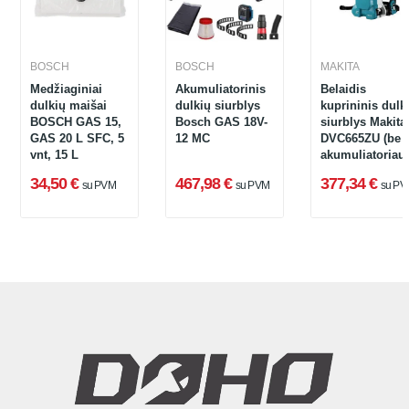
BOSCH
BOSCH
MAKITA
Medžiaginiai
Akumuliatorinis
Belaidis
dulkių maišai
dulkių siurblys
kuprininis dulk
BOSCH GAS 15,
Bosch GAS 18V-
siurblys Makita
GAS 20 L SFC, 5
12 MC
DVC665ZU (be
vnt, 15 L
akumuliatoriau
be įkroviklio)
34,50 €
467,98 €
377,34 €
su PVM
su PVM
su PV