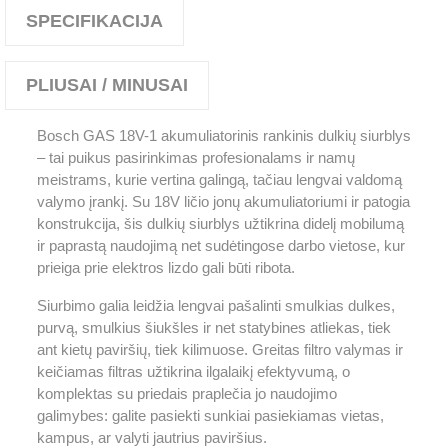
SPECIFIKACIJA
PLIUSAI / MINUSAI
Bosch GAS 18V-1 akumuliatorinis rankinis dulkių siurblys
– tai puikus pasirinkimas profesionalams ir namų
meistrams, kurie vertina galingą, tačiau lengvai valdomą
valymo įrankį. Su 18V ličio jonų akumuliatoriumi ir patogia
konstrukcija, šis dulkių siurblys užtikrina didelį mobilumą
ir paprastą naudojimą net sudėtingose darbo vietose, kur
prieiga prie elektros lizdo gali būti ribota.
Siurbimo galia leidžia lengvai pašalinti smulkias dulkes,
purvą, smulkius šiukšles ir net statybines atliekas, tiek
ant kietų paviršių, tiek kilimuose. Greitas filtro valymas ir
keičiamas filtras užtikrina ilgalaikį efektyvumą, o
komplektas su priedais praplečia jo naudojimo
galimybes: galite pasiekti sunkiai pasiekiamas vietas,
kampus, ar valyti jautrius paviršius.