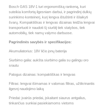
Bosch GAS 18V-1 turi ergonomišką rankeną, kuri
suteikia komfortą ilgesniam darbui, ir pagrindinį dulkių
surinkimo konteinerį, kurį lengva ištuštinti ir išlaikyti
švarų. Kompaktiškas ir lengvas dizainas leidžia lengvai
transportuoti ir naudoti šį siurblį tiek statybos, tiek
automobilių, tiek namų valymo darbuose.
Pagrindinės savybės ir specifikacijos:
Akumuliatorius: 18V ličio jonų baterija
Siurbimo galia: aukšta siurbimo galia su galingu oro
srautu
Patogus dizainas: kompaktiškas ir lengvas
Filtras: lengvai išimamas ir valomas filtras, užtikrinantis
ilgesnį naudojimo laiką
Priedai: įvairūs priedai, įskaitant siaurus antgalius,
tinkančius sunkiai pasiekiamoms vietoms