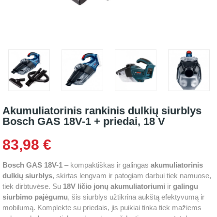
Akumuliatorinis rankinis dulkių siurblys
Bosch GAS 18V-1 + priedai, 18 V
83,98 €
Bosch GAS 18V-1
– kompaktiškas ir galingas
akumuliatorinis
dulkių siurblys
, skirtas lengvam ir patogiam darbui tiek namuose,
tiek dirbtuvėse. Su
18V ličio jonų akumuliatoriumi
ir
galingu
siurbimo pajėgumu
, šis siurblys užtikrina aukštą efektyvumą ir
mobilumą. Komplekte su priedais, jis puikiai tinka tiek mažiems