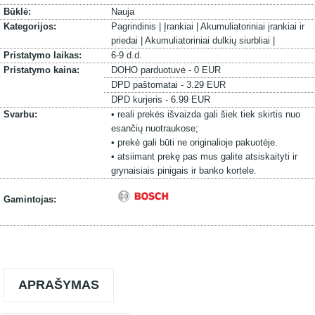
Būklė:
Nauja
Kategorijos:
Pagrindinis |
Įrankiai |
Akumuliatoriniai įrankiai ir
priedai |
Akumuliatoriniai dulkių siurbliai |
Pristatymo laikas:
6-9 d.d.
Pristatymo kaina:
DOHO parduotuvė - 0 EUR
DPD paštomatai - 3.29 EUR
DPD kurjeris - 6.99 EUR
Svarbu:
• reali prekės išvaizda gali šiek tiek skirtis nuo
esančių nuotraukose;
• prekė gali būti ne originalioje pakuotėje.
• atsiimant prekę pas mus galite atsiskaityti ir
grynaisiais pinigais ir banko kortele.
Gamintojas:
APRAŠYMAS