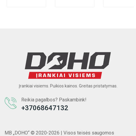
ir įkroviklio)
ir įkroviklio)
Įrankiai visiems. Puikios kainos. Greitas pristatymas.
Reikia pagalbos? Paskambink!
+37068647132
MB „DOHO“ © 2020-2026 | Visos teisės saugomos