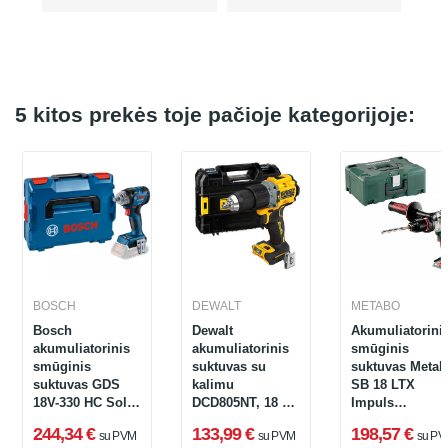
5 kitos prekės toje pačioje kategorijoje:
BOSCH
DEWALT
METABO
Bosch
Dewalt
Akumuliatorini
akumuliatorinis
akumuliatorinis
smūginis
smūginis
suktuvas su
suktuvas Meta
suktuvas GDS
kalimu
SB 18 LTX
18V-330 HC Solo,
DCD805NT, 18 V
Impuls
06019L5001 (be
(be
(602192840), 18
244,34 €
133,99 €
198,57 €
su PVM
su PVM
su PV
akumuliatoriaus
akumuliatoriaus
+ lagaminas