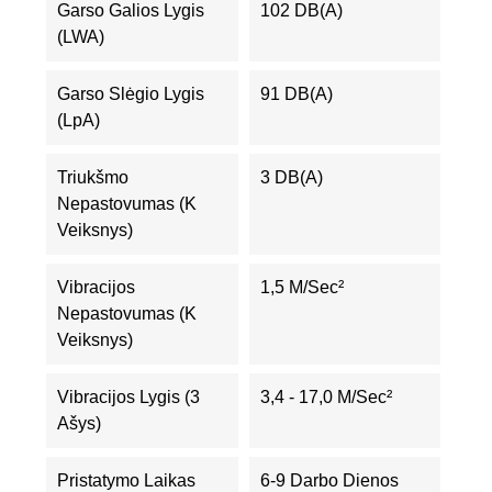
Garso Galios Lygis
102 DB(A)
(LWA)
Garso Slėgio Lygis
91 DB(A)
(LpA)
Triukšmo
3 DB(A)
Nepastovumas (K
Veiksnys)
Vibracijos
1,5 M/sec²
Nepastovumas (K
Veiksnys)
Vibracijos Lygis (3
3,4 - 17,0 M/sec²
Ašys)
Pristatymo Laikas
6-9 Darbo Dienos