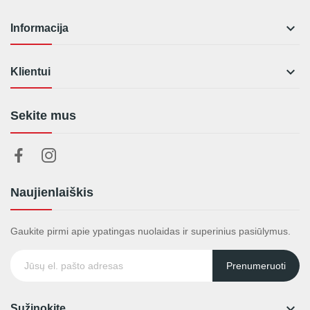

Informacija

Klientui
Sekite mus
Naujienlaiškis
Gaukite pirmi apie ypatingas nuolaidas ir superinius pasiūlymus.
Prenumeruoti

Sužinokite