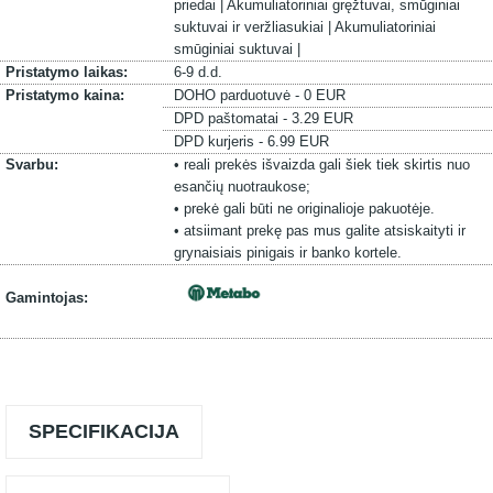
priedai |
Akumuliatoriniai gręžtuvai, smūginiai
suktuvai ir veržliasukiai |
Akumuliatoriniai
smūginiai suktuvai |
Pristatymo laikas:
6-9 d.d.
Pristatymo kaina:
DOHO parduotuvė - 0 EUR
DPD paštomatai - 3.29 EUR
DPD kurjeris - 6.99 EUR
Svarbu:
• reali prekės išvaizda gali šiek tiek skirtis nuo
esančių nuotraukose;
• prekė gali būti ne originalioje pakuotėje.
• atsiimant prekę pas mus galite atsiskaityti ir
grynaisiais pinigais ir banko kortele.
Gamintojas:
SPECIFIKACIJA