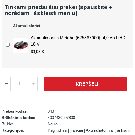
Tinkami priedai šiai prekei (spauskite +
norėdami išskleisti meniu)

Akumuliatoriai
Akumuliatorius Metabo (625367000), 4,0 Ah LiHD,
18 V
69,98 €
Į KREPŠELĮ
Prekės kodas:
848
Brūkšninis kodas:
4007430297808
Būklė:
Nauja
Kategorijos:
Pagrindinis |
Įrankiai |
Akumuliatoriniai įrankiai ir