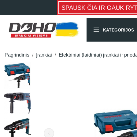
SPAUSK ČIA IR GAUK RY
KATEGORIJOS
Pagrindinis
Įrankiai
Elektriniai (laidiniai) įrankiai ir pried