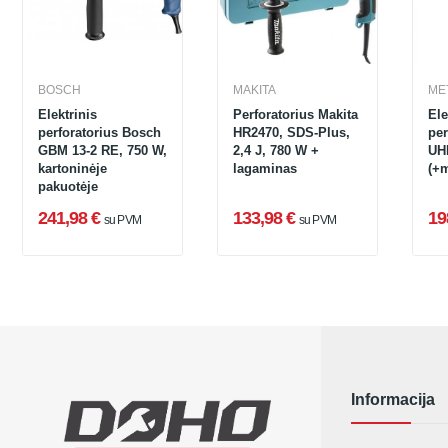
BOSCH
MAKITA
ME
Elektrinis
Perforatorius Makita
Ele
perforatorius Bosch
HR2470, SDS-Plus,
per
GBM 13-2 RE, 750 W,
2,4 J, 780 W +
UH
kartoninėje
lagaminas
(+
pakuotėje
241,98 €
133,98 €
19
su PVM
su PVM
Informacija