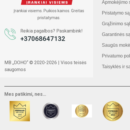
Apmokėjimo 
Įrankiai visiems. Puikios kainos. Greitas
Pristatymo są
pristatymas.
Grąžinimo są
Reikia pagalbos? Paskambink!
Garantinės s
+37068647132
Saugūs mokė
Privatumo pol
MB „DOHO“ © 2020-2026 | Visos teisės
Taisyklės ir s
saugomos
Mes patikimi, nes...