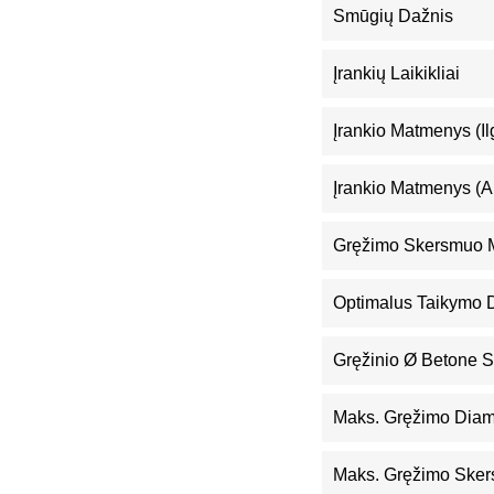
Smūgių Dažnis
Įrankių Laikikliai
Įrankio Matmenys (il
Įrankio Matmenys (a
Gręžimo Skersmuo M
Optimalus Taikymo D
Gręžinio Ø Betone 
Maks. Gręžimo Diam
Maks. Gręžimo Sker