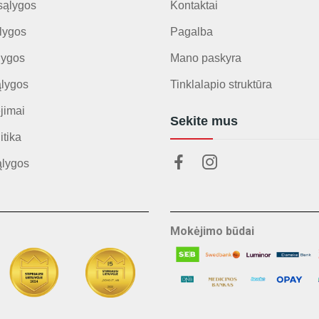
sąlygos
Kontaktai
lygos
Pagalba
lygos
Mano paskyra
ąlygos
Tinklalapio struktūra
jimai
Sekite mus
itika
ąlygos
Mokėjimo būdai