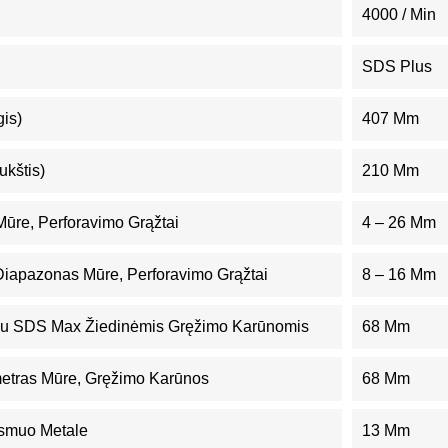
4000 / Min
SDS Plus
gis)
407 Mm
ukštis)
210 Mm
ūre, Perforavimo Grąžtai
4 – 26 Mm
iapazonas Mūre, Perforavimo Grąžtai
8 – 16 Mm
Su SDS Max Žiedinėmis Gręžimo Karūnomis
68 Mm
etras Mūre, Gręžimo Karūnos
68 Mm
smuo Metale
13 Mm