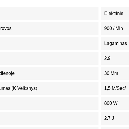
Elektrinis
krovos
900 / Min
Lagaminas
2.9
dienoje
30 Mm
umas (K Veiksnys)
1,5 M/sec²
800 W
2.7 J