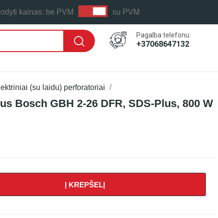
odyti kainas:
be PVM
su PVM
Pagalba telefonu:
+37068647132
ektriniai (su laidu) perforatoriai
orius Bosch GBH 2-26 DFR, SDS-Plus, 800 W
Į KREPŠELĮ