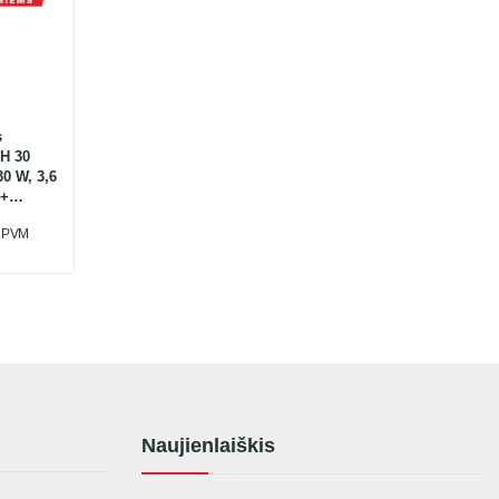
s
H 30
0 W, 3,6
 +
u PVM
Naujienlaiškis