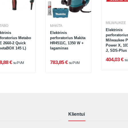
MILWAUKEE
TABO
MAKITA
Elektrinis
ktrinis
Elektrinis
perforatoriu
foratorius Metabo
perforatorius Makita
Milwaukee P
E 2660-2 Quick
HR4511C, 1350 W +
Power X, 103
metaBOX 145 L)
lagaminas
J, SDS-Plus
krepšys
404,03 €
s
8,88 €
783,85 €
su PVM
su PVM
Klientui