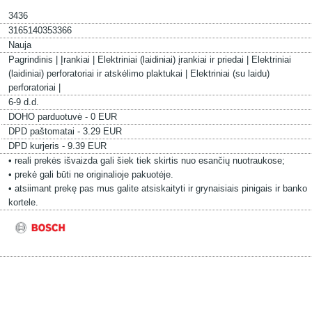
3436
3165140353366
Nauja
Pagrindinis |
Įrankiai |
Elektriniai (laidiniai) įrankiai ir priedai |
Elektriniai
(laidiniai) perforatoriai ir atskėlimo plaktukai |
Elektriniai (su laidu)
perforatoriai |
6-9 d.d.
DOHO parduotuvė - 0 EUR
DPD paštomatai - 3.29 EUR
DPD kurjeris - 9.39 EUR
• reali prekės išvaizda gali šiek tiek skirtis nuo esančių nuotraukose;
• prekė gali būti ne originalioje pakuotėje.
• atsiimant prekę pas mus galite atsiskaityti ir grynaisiais pinigais ir banko
kortele.