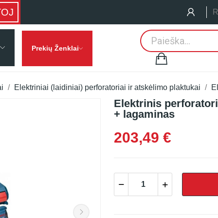
TOJ
R
Prekių Ženklai
ai
Elektriniai (laidiniai) perforatoriai ir atskėlimo plaktukai
El
Elektrinis perforat
+ lagaminas
203,49 €