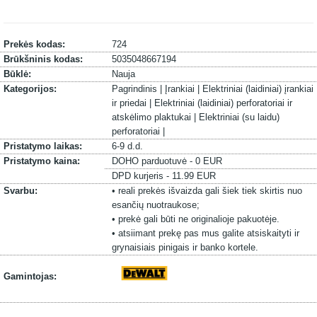
Prekės kodas:
724
Brūkšninis kodas:
5035048667194
Būklė:
Nauja
Kategorijos:
Pagrindinis |
Įrankiai |
Elektriniai (laidiniai) įrankiai
ir priedai |
Elektriniai (laidiniai) perforatoriai ir
atskėlimo plaktukai |
Elektriniai (su laidu)
perforatoriai |
Pristatymo laikas:
6-9 d.d.
Pristatymo kaina:
DOHO parduotuvė - 0 EUR
DPD kurjeris - 11.99 EUR
Svarbu:
• reali prekės išvaizda gali šiek tiek skirtis nuo
esančių nuotraukose;
• prekė gali būti ne originalioje pakuotėje.
• atsiimant prekę pas mus galite atsiskaityti ir
grynaisiais pinigais ir banko kortele.
Gamintojas: