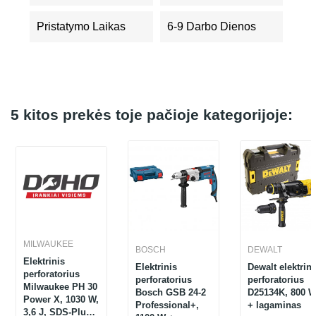
Pristatymo Laikas
6-9 Darbo Dienos
5 kitos prekės toje pačioje kategorijoje:
MILWAUKEE
BOSCH
DEWALT
Elektrinis
Elektrinis
Dewalt elektrini
perforatorius
perforatorius
perforatorius
Milwaukee PH 30
Bosch GSB 24-2
D25134K, 800 
Power X, 1030 W,
Professional+,
+ lagaminas
3,6 J, SDS-Plus +