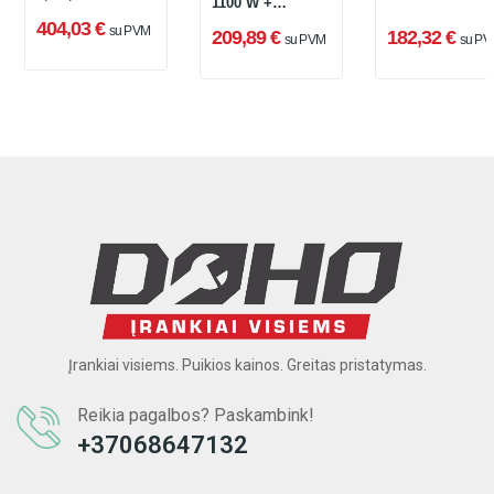
1100 W +
krepšys
lagaminas
404,03 €
su PVM
209,89 €
182,32 €
su PVM
su PV
Įrankiai visiems. Puikios kainos. Greitas pristatymas.
Reikia pagalbos? Paskambink!
+37068647132