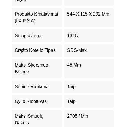
Produkto Išmatavimai
544 X 115 X 292 Mm
(I X P X A)
Smūgio Jėga
13.3 J
Grąžto Kotelio Tipas
SDS-Max
Maks. Skersmuo
48 Mm
Betone
Šoninė Rankena
Taip
Gylio Ribotuvas
Taip
Maks. Smūgių
2705 / Min
Dažnis