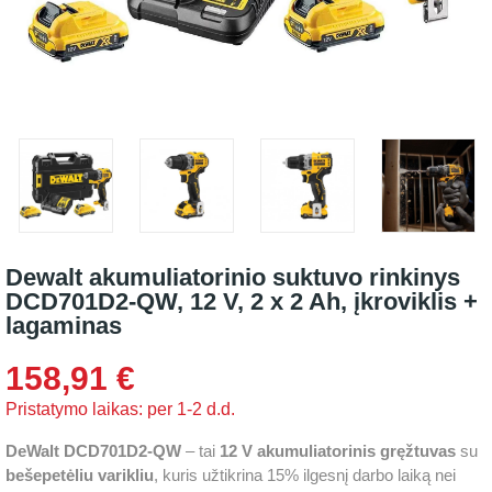
Dewalt akumuliatorinio suktuvo rinkinys
DCD701D2-QW, 12 V, 2 x 2 Ah, įkroviklis +
lagaminas
158,91 €
Pristatymo laikas: per 1-2 d.d.
DeWalt DCD701D2-QW
– tai
12 V akumuliatorinis gręžtuvas
su
bešepetėliu varikliu
, kuris užtikrina 15% ilgesnį darbo laiką nei