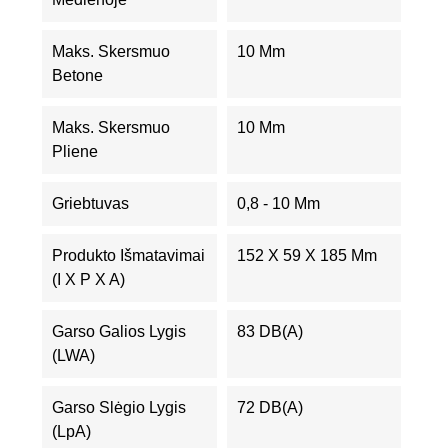
Maks. Skersmuo
10 Mm
Betone
Maks. Skersmuo
10 Mm
Pliene
Griebtuvas
0,8 - 10 Mm
Produkto Išmatavimai
152 X 59 X 185 Mm
(I X P X A)
Garso Galios Lygis
83 DB(A)
(LWA)
Garso Slėgio Lygis
72 DB(A)
(LpA)