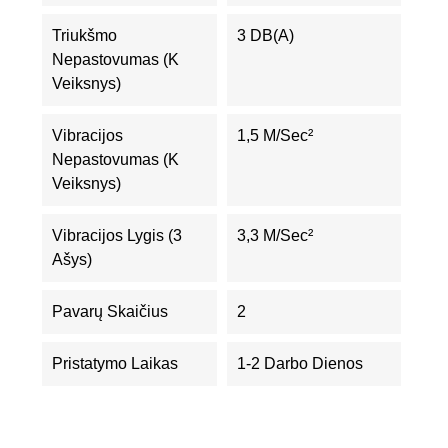
Triukšmo
3 DB(A)
Nepastovumas (K
Veiksnys)
Vibracijos
1,5 M/sec²
Nepastovumas (K
Veiksnys)
Vibracijos Lygis (3
3,3 M/sec²
Ašys)
Pavarų Skaičius
2
Pristatymo Laikas
1-2 Darbo Dienos