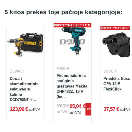
5 kitos prekės toje pačioje kategorijoje:
PRISTATYMAS PER 1 D.D.
PRISTATYMAS PER 1 
MAKITA
DEWALT
BOSCH
Akumuliatorinis
Dewalt
Priedėlis Bosc
smūginis
akumuliatorinis
GFA 12-E
gręžtuvas Makita
suktuvas su
FlexiClick
DHP482Z, 18 V
kalimu
(be
DCD796NT +
akumuliatoriaus
lagaminas, 18 V
85,04 €
106,30 €
ir įkroviklio)
123,99 €
37,57 €
su PVM
−20%
su PVM
(be
su PVM
su PVM
akumuliatoriaus
ir įkroviklio)