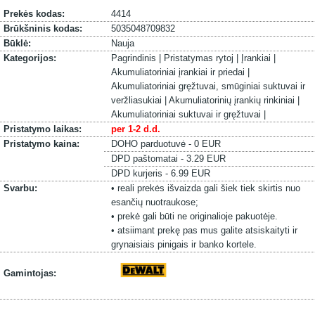
Prekės kodas:
4414
Brūkšninis kodas:
5035048709832
Būklė:
Nauja
Kategorijos:
Pagrindinis |
Pristatymas rytoj |
Įrankiai |
Akumuliatoriniai įrankiai ir priedai |
Akumuliatoriniai gręžtuvai, smūginiai suktuvai ir
veržliasukiai |
Akumuliatorinių įrankių rinkiniai |
Akumuliatoriniai suktuvai ir gręžtuvai |
Pristatymo laikas:
per 1-2 d.d.
Pristatymo kaina:
DOHO parduotuvė - 0 EUR
DPD paštomatai - 3.29 EUR
DPD kurjeris - 6.99 EUR
Svarbu:
• reali prekės išvaizda gali šiek tiek skirtis nuo
esančių nuotraukose;
• prekė gali būti ne originalioje pakuotėje.
• atsiimant prekę pas mus galite atsiskaityti ir
grynaisiais pinigais ir banko kortele.
Gamintojas: