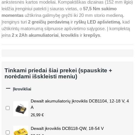
ankstesnės kartos modeliai. Kompaktiškas dizainas (152 mm ilgio)
leidžia įrenginiui patekti į siauras vietas, o
57,5 Nm sukimo
momentas
užtikrina galimybę gręžti iki 20 mm storio medieną.
Įrenginys turi
2 greičių perdavimą
ir
ryškų LED apšvietimą
, kad
užtikrintų matomumą silpnuose apšvietimo sąlygose. Į komplektą
įeina
2 x 2Ah akumuliatoriai
,
kroviklis
ir
krepšys
.
Tinkami priedai šiai prekei (spauskite +
norėdami išskleisti meniu)

Įkrovikliai
Dewalt akumuliatorių įkroviklis DCB1104, 12-18 V, 4
A
26,99 €
Dewalt įkroviklis DCB118-QW, 18-54 V