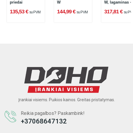
priedai
W
W, lagaminas +
priedų rinkinys
135,53 €
144,99 €
317,81 €
su PVM
su PVM
su PV
Įrankiai visiems. Puikios kainos. Greitas pristatymas.
Reikia pagalbos? Paskambink!
+37068647132