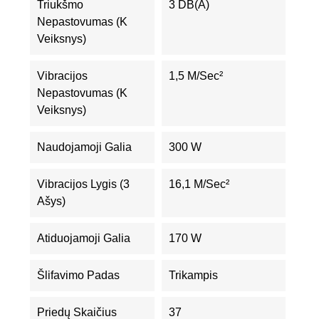
Triukšmo
3 DB(A)
Nepastovumas (K
Veiksnys)
Vibracijos
1,5 M/sec²
Nepastovumas (K
Veiksnys)
Naudojamoji Galia
300 W
Vibracijos Lygis (3
16,1 M/sec²
Ašys)
Atiduojamoji Galia
170 W
Šlifavimo Padas
Trikampis
Priedų Skaičius
37