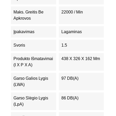
Maks. Greitis Be
22000 / Min
Apkrovos
Įpakavimas
Lagaminas
Svoris
1.5
Produkto Išmatavimai
438 X 326 X 162 Mm
(I X P X A)
Garso Galios Lygis
97 DB(A)
(LWA)
Garso Slėgio Lygis
86 DB(A)
(LpA)