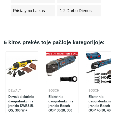
Pristatymo Laikas
1-2 Darbo Dienos
5 kitos prekės toje pačioje kategorijoje:
PRISTATYMAS PER 1 D.D.
DEWALT
BOSCH
BOSCH
Dewalt elektrinis
Elektrinis
Elektrinis
daugiafunkcinis
daugiafunkcinis
daugiafunkcini
įrankis DWE315-
įrankis Bosch
įrankis Bosch
QS, 300 W +
GOP 30-28, 300
GOP 40-30, 400