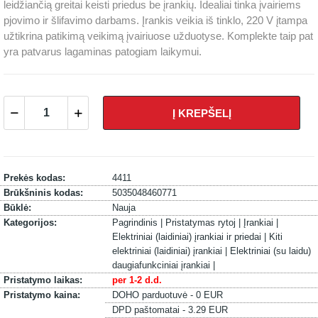
leidžiančią greitai keisti priedus be įrankių. Idealiai tinka įvairiems
pjovimo ir šlifavimo darbams. Įrankis veikia iš tinklo, 220 V įtampa
užtikrina patikimą veikimą įvairiuose užduotyse. Komplekte taip pat
yra patvarus lagaminas patogiam laikymui.
Į KREPŠELĮ
Prekės kodas:
4411
Brūkšninis kodas:
5035048460771
Būklė:
Nauja
Kategorijos:
Pagrindinis |
Pristatymas rytoj |
Įrankiai |
Elektriniai (laidiniai) įrankiai ir priedai |
Kiti
elektriniai (laidiniai) įrankiai |
Elektriniai (su laidu)
daugiafunkciniai įrankiai |
Pristatymo laikas:
per 1-2 d.d.
Pristatymo kaina:
DOHO parduotuvė - 0 EUR
DPD paštomatai - 3.29 EUR