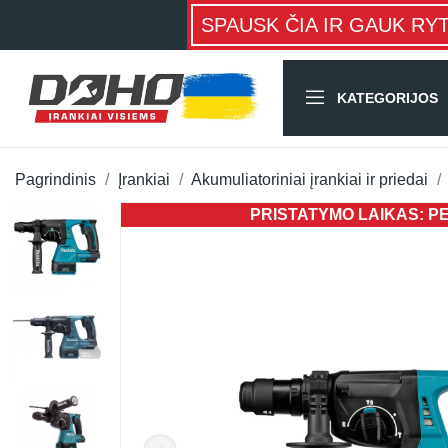
SPAUSK ČIA IR GAUK RY
KATEGORIJOS
Pagrindinis
Įrankiai
Akumuliatoriniai įrankiai ir priedai
PRISTATYMO LAIKAS: PER