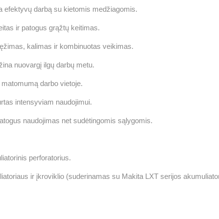
na efektyvų darbą su kietomis medžiagomis.
itas ir patogus grąžtų keitimas.
ręžimas, kalimas ir kombinuotas veikimas.
žina nuovargį ilgų darbų metu.
a matomumą darbo vietoje.
kurtas intensyviam naudojimui.
atogus naudojimas net sudėtingomis sąlygomis.
torinis perforatorius.
oriaus ir įkroviklio (suderinamas su Makita LXT serijos akumuliator