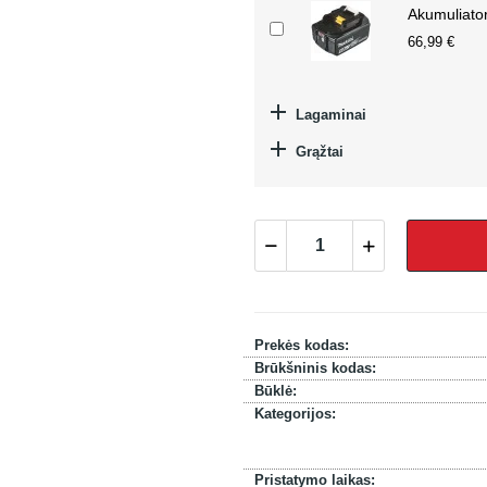
Akumuliato
66,99 €

Lagaminai

Grąžtai
Prekės kodas:
Brūkšninis kodas:
Būklė:
Kategorijos:
Pristatymo laikas: