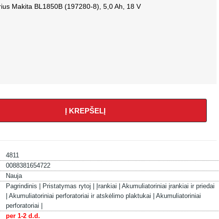
rius Makita BL1850B (197280-8), 5,0 Ah, 18 V
Į KREPŠELĮ
4811
0088381654722
Nauja
Pagrindinis |
Pristatymas rytoj |
Įrankiai |
Akumuliatoriniai įrankiai ir priedai
|
Akumuliatoriniai perforatoriai ir atskėlimo plaktukai |
Akumuliatoriniai
perforatoriai |
per 1-2 d.d.