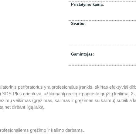
Pristatymo kaina:
Svarbu:
Gamintojas:
orinis perforatorius yra profesionalus įrankis, skirtas efektyviai di
ri SDS-Plus griebtuvą, užtikrinantį greitą ir paprastą grąžtų keitimą.
režimų veikimas (gręžimas, kalimas ir gręžimas su kalimu) suteikia l
 net dirbant ilgą laiką.
rofesionaliems gręžimo ir kalimo darbams.