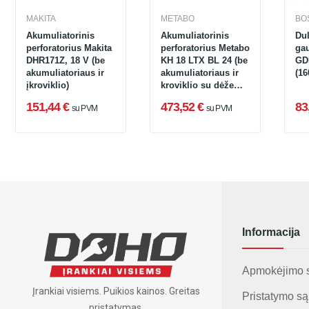
MAKITA
METABO
BO
Akumuliatorinis
Akumuliatorinis
Du
perforatorius Makita
perforatorius Metabo
ga
DHR171Z, 18 V (be
KH 18 LTX BL 24 (be
GD
akumuliatoriaus ir
akumuliatoriaus ir
(1
įkroviklio)
kroviklio su dėže
Metabox 185 L)
151,44 €
473,52 €
83
su PVM
su PVM
Informacija
Apmokėjimo 
Įrankiai visiems. Puikios kainos. Greitas
Pristatymo są
pristatymas.