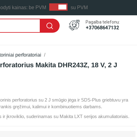
odyti kainas:
be PVM
su PVM
Pagalba telefonu:
+37068647132
riniai perforatoriai
rforatorius Makita DHR243Z, 18 V, 2 J
 LAIKAS: PER 1-2 D.D.
inis perforatorius su 2 J smūgio jėga ir SDS-Plus griebtuvu yra
 įrankis gręžimui, kalimui ir kombinuotiems darbams.
r įkroviklio, suderinamas su Makita LXT serijos akumuliatoriais.