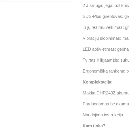
2 J smūgio jėga: užtikri
SDS-Plus griebtuvas: gre
Trijų režimų veikimas: g
Vibracijų slopinimas: ma
LED apšvietimas: gerin
Tvirtas ir ilgaamžis: su
Ergonomiška rankena: p
Komplektacija:
Makita DHR243Z akumulia
Parduodamas be akumuliat
Naudojimo instrukcija.
Kam tinka?