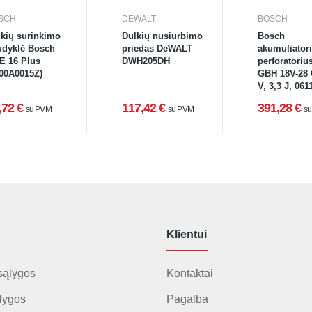
SCH
DEWALT
BOSCH
lkių surinkimo
Dulkių nusiurbimo
Bosch
udyklė Bosch
priedas DeWALT
akumuliatori
E 16 Plus
DWH205DH
perforatoriu
600A0015Z)
GBH 18V-28 
V, 3,3 J, 06
,72 €
117,42 €
391,28 €
su PVM
su PVM
s
Klientui
sąlygos
Kontaktai
lygos
Pagalba