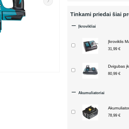
Tinkami priedai šiai p

Įkrovikliai
Įkroviklis 
31,99 €
Dvigubas įk
80,99 €

Akumuliatoriai
Akumuliato
78,99 €