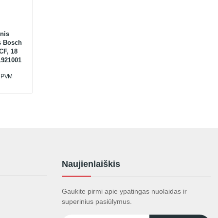
nis
s Bosch
CF, 18
11921001
u PVM
Naujienlaiškis
Gaukite pirmi apie ypatingas nuolaidas ir
superinius pasiūlymus.