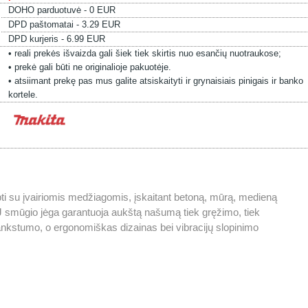
DOHO parduotuvė - 0 EUR
DPD paštomatai - 3.29 EUR
DPD kurjeris - 6.99 EUR
• reali prekės išvaizda gali šiek tiek skirtis nuo esančių nuotraukose;
• prekė gali būti ne originalioje pakuotėje.
• atsiimant prekę pas mus galite atsiskaityti ir grynaisiais pinigais ir banko
kortele.
rbti su įvairiomis medžiagomis, įskaitant betoną, mūrą, medieną
 2 J smūgio jėga garantuoja aukštą našumą tiek gręžimo, tiek
ankstumo, o ergonomiškas dizainas bei vibracijų slopinimo