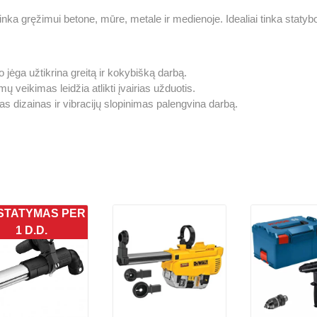
 tinka gręžimui betone, mūre, metale ir medienoje. Idealiai tinka stat
jėga užtikrina greitą ir kokybišką darbą.
ų veikimas leidžia atlikti įvairias užduotis.
 dizainas ir vibracijų slopinimas palengvina darbą.
STATYMAS PER
1 D.D.