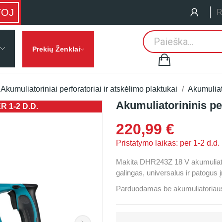
TOJ
R
Prekių Ženklai
Akumuliatoriniai perforatoriai ir atskėlimo plaktukai
Akumuliato
Akumuliatorininis pe
 1-2 D.D.
PRISTATYMO
220,99 €
Pristatymo laikas: per 1-2 d.d.
Makita DHR243Z 18 V akumuliator
galingas, universalus ir patogus
Parduodamas be akumuliatoriaus i