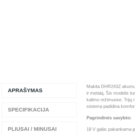
Makita DHR243Z akumuliat
APRAŠYMAS
ir metalą. Šis modelis tu
kalimo režimuose. Trijų 
sistema padidina komfortą
SPECIFIKACIJA
Pagrindinės savybės:
PLIUSAI / MINUSAI
18 V galia: pakankama p