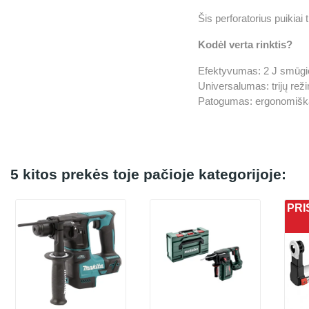
Šis perforatorius puikiai
Kodėl verta rinktis?
Efektyvumas: 2 J smūgio 
Universalumas: trijų režim
Patogumas: ergonomiškas
5 kitos prekės toje pačioje kategorijoje:
PRI