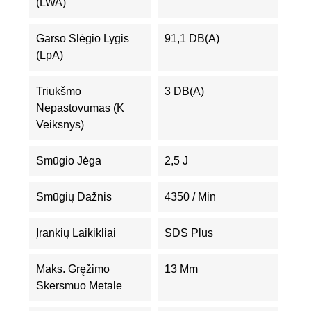
(LWA)
Garso Slėgio Lygis
91,1 DB(A)
(LpA)
Triukšmo
3 DB(A)
Nepastovumas (K
Veiksnys)
Smūgio Jėga
2,5 J
Smūgių Dažnis
4350 / Min
Įrankių Laikikliai
SDS Plus
Maks. Gręžimo
13 Mm
Skersmuo Metale