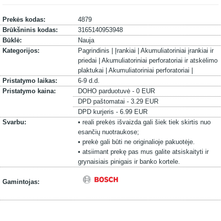
Prekės kodas:
4879
Brūkšninis kodas:
3165140953948
Būklė:
Nauja
Kategorijos:
Pagrindinis |
Įrankiai |
Akumuliatoriniai įrankiai ir
priedai |
Akumuliatoriniai perforatoriai ir atskėlimo
plaktukai |
Akumuliatoriniai perforatoriai |
Pristatymo laikas:
6-9 d.d.
Pristatymo kaina:
DOHO parduotuvė - 0 EUR
DPD paštomatai - 3.29 EUR
DPD kurjeris - 6.99 EUR
Svarbu:
• reali prekės išvaizda gali šiek tiek skirtis nuo
esančių nuotraukose;
• prekė gali būti ne originalioje pakuotėje.
• atsiimant prekę pas mus galite atsiskaityti ir
grynaisiais pinigais ir banko kortele.
Gamintojas: