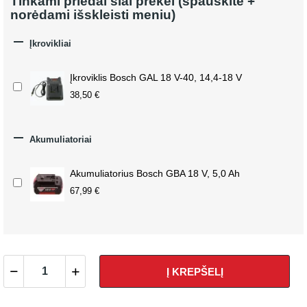
Tinkami priedai šiai prekei (spauskite +
norėdami išskleisti meniu)

Įkrovikliai
Įkroviklis Bosch GAL 18 V-40, 14,4-18 V
38,50 €

Akumuliatoriai
Akumuliatorius Bosch GBA 18 V, 5,0 Ah
67,99 €
Į KREPŠELĮ