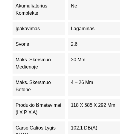
Akumuliatorius
Ne
Komplekte
Įpakavimas
Lagaminas
Svoris
2.6
Maks. Skersmuo
30 Mm
Medienoje
Maks. Skersmuo
4 – 26 Mm
Betone
Produkto Išmatavimai
118 X 585 X 292 Mm
(I X P X A)
Garso Galios Lygis
102,1 DB(A)