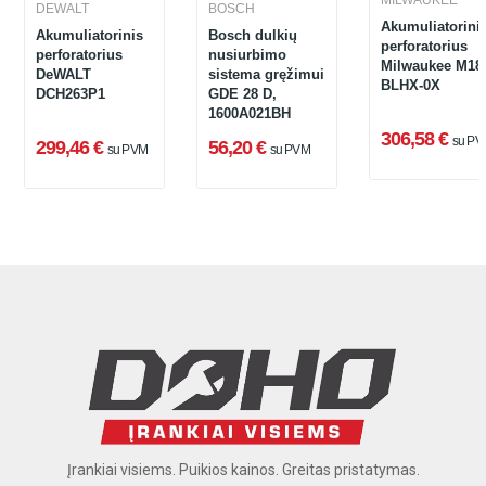
MILWAUKEE
DEWALT
BOSCH
Akumuliatorini
Akumuliatorinis
Bosch dulkių
perforatorius
perforatorius
nusiurbimo
Milwaukee M18
DeWALT
sistema gręžimui
BLHX-0X
DCH263P1
GDE 28 D,
1600A021BH
306,58 €
su PV
299,46 €
56,20 €
su PVM
su PVM
Įrankiai visiems. Puikios kainos. Greitas pristatymas.