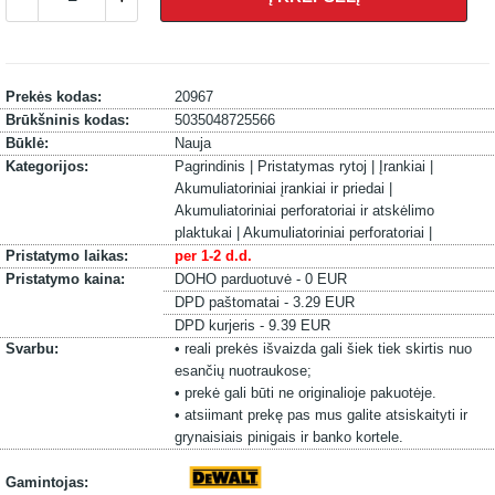
Prekės kodas:
20967
Brūkšninis kodas:
5035048725566
Būklė:
Nauja
Kategorijos:
Pagrindinis |
Pristatymas rytoj |
Įrankiai |
Akumuliatoriniai įrankiai ir priedai |
Akumuliatoriniai perforatoriai ir atskėlimo
plaktukai |
Akumuliatoriniai perforatoriai |
Pristatymo laikas:
per 1-2 d.d.
Pristatymo kaina:
DOHO parduotuvė - 0 EUR
DPD paštomatai - 3.29 EUR
DPD kurjeris - 9.39 EUR
Svarbu:
• reali prekės išvaizda gali šiek tiek skirtis nuo
esančių nuotraukose;
• prekė gali būti ne originalioje pakuotėje.
• atsiimant prekę pas mus galite atsiskaityti ir
grynaisiais pinigais ir banko kortele.
Gamintojas: