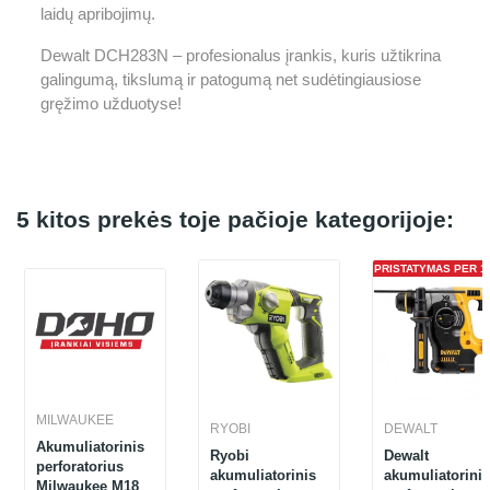
laidų apribojimų.
Dewalt DCH283N – profesionalus įrankis, kuris užtikrina
galingumą, tikslumą ir patogumą net sudėtingiausiose
gręžimo užduotyse!
5 kitos prekės toje pačioje kategorijoje:
PRISTATYMAS PER 1 
MILWAUKEE
RYOBI
DEWALT
Akumuliatorinis
Ryobi
Dewalt
perforatorius
akumuliatorinis
akumuliatorinis
Milwaukee M18