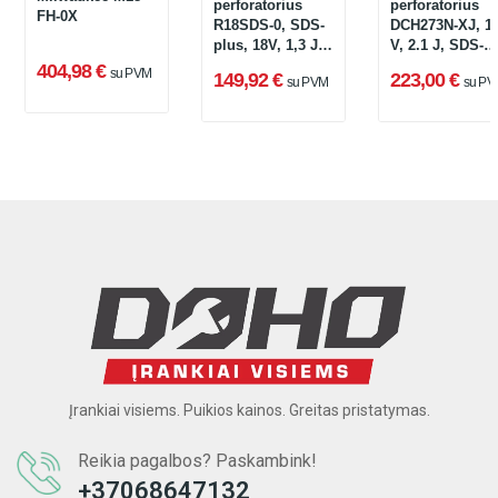
perforatorius
perforatorius
FH-0X
R18SDS-0, SDS-
DCH273N-XJ, 1
plus, 18V, 1,3 J
V, 2.1 J, SDS-
(be
Plus
404,98 €
su PVM
149,92 €
223,00 €
su PVM
su PV
akumuliatoriaus
ir įkroviklio)
Įrankiai visiems. Puikios kainos. Greitas pristatymas.
Reikia pagalbos? Paskambink!
+37068647132