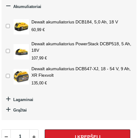

Akumuliatoriai
Dewalt akumuliatorius DCB184, 5,0 Ah, 18 V
60,99 €
Dewalt akumuliatorius PowerStack DCBP518, 5 Ah,
18V
107,99 €
Dewalt akumuliatorius DCB547-XJ, 18 - 54 V, 9 Ah,
XR Flexvolt
135,00 €

Lagaminai

Grąžtai
Į KREPŠELĮ