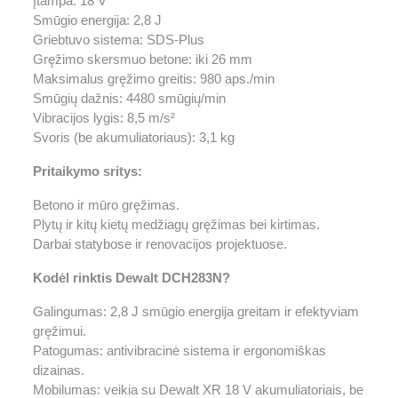
Įtampa: 18 V
Smūgio energija: 2,8 J
Griebtuvo sistema: SDS-Plus
Gręžimo skersmuo betone: iki 26 mm
Maksimalus gręžimo greitis: 980 aps./min
Smūgių dažnis: 4480 smūgių/min
Vibracijos lygis: 8,5 m/s²
Svoris (be akumuliatoriaus): 3,1 kg
Pritaikymo sritys:
Betono ir mūro gręžimas.
Plytų ir kitų kietų medžiagų gręžimas bei kirtimas.
Darbai statybose ir renovacijos projektuose.
Kodėl rinktis Dewalt DCH283N?
Galingumas: 2,8 J smūgio energija greitam ir efektyviam
gręžimui.
Patogumas: antivibracinė sistema ir ergonomiškas
dizainas.
Mobilumas: veikia su Dewalt XR 18 V akumuliatoriais, be