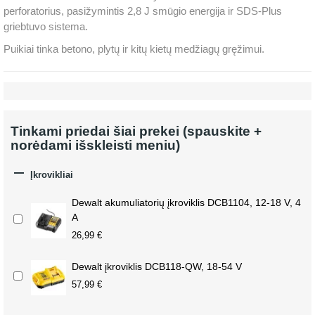
perforatorius, pasižymintis 2,8 J smūgio energija ir SDS-Plus
griebtuvo sistema.
Puikiai tinka betono, plytų ir kitų kietų medžiagų gręžimui.
Tinkami priedai šiai prekei (spauskite +
norėdami išskleisti meniu)

Įkrovikliai
Dewalt akumuliatorių įkroviklis DCB1104, 12-18 V, 4
A
26,99 €
Dewalt įkroviklis DCB118-QW, 18-54 V
57,99 €