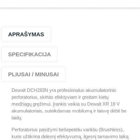
APRAŠYMAS
SPECIFIKACIJA
PLIUSAI / MINUSAI
Dewalt DCH283N yra profesionalus akumuliatorinis
perforatorius, skirtas efektyviam ir greitam kietų
medžiagų gręžimui. Įrankis veikia su Dewalt XR 18 V
akumuliatoriais, suteikdamas mobilumą ir laisvę dirbti be
laidų.
Perforatorius pasižymi bešepetėliu varikliu (Brushless),
kuris užtikrina didesnį efektyvumą, ilgesnį tarnavimo laiką