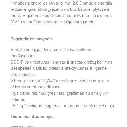
ir mažesnį energijos suvartojimą. 2,8 J smūgio energija
leidžia lengvai atlikti gręžimo darbus betone, plytose ir
mūre. Ergonomiškas dizainas su antivibracine sistema
(AVC) sumažina nuovargį net ilgų darbų metu.
Pagrindinės savybės:
Smūgio energija: 2,8 J, puikiai tinka kietoms
medžiagoms.
SDS-Plus griebtuvas: lengvas ir greitas grąžtų keitimas.
Bešepetėlis variklis: didesnis efektyvumas ir ilgesnė
eksploatacija.
Vibracijos kontrolė (AVC): mažesnis vibracijos lygis ir
didesnis komfortas dirbant.
Trys darbo režimai: gręžimas, gręžimas su smūgiu ir
kirtimas.
LED apšvietimas: pagerina matomumą tamsiose vietose.
Techniniai duomenys: