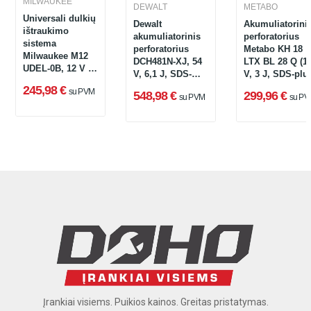
MILWAUKEE
DEWALT
METABO
Universali dulkių
Dewalt
Akumuliatorini
ištraukimo
akumuliatorinis
perforatorius
sistema
perforatorius
Metabo KH 18
Milwaukee M12
DCH481N-XJ, 54
LTX BL 28 Q (1
UDEL-0B, 12 V +
V, 6,1 J, SDS-
V, 3 J, SDS-plu
krepšys
Max + lagaminas
245,98 €
su PVM
548,98 €
299,96 €
su PVM
su PV
Įrankiai visiems. Puikios kainos. Greitas pristatymas.