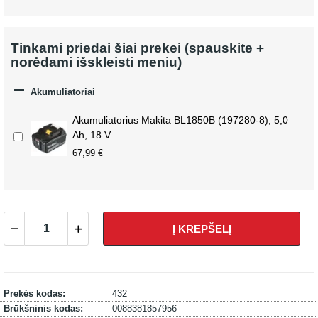
Tinkami priedai šiai prekei (spauskite +
norėdami išskleisti meniu)

Akumuliatoriai
Akumuliatorius Makita BL1850B (197280-8), 5,0
Ah, 18 V
67,99 €
Į KREPŠELĮ
Prekės kodas:
432
Brūkšninis kodas:
0088381857956