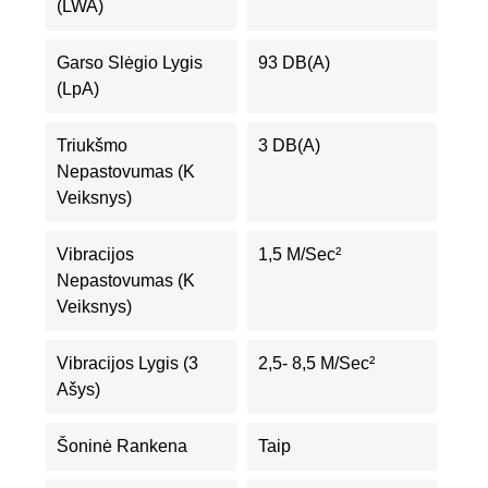
(LWA)
Garso Slėgio Lygis
93 DB(A)
(LpA)
Triukšmo
3 DB(A)
Nepastovumas (K
Veiksnys)
Vibracijos
1,5 M/sec²
Nepastovumas (K
Veiksnys)
Vibracijos Lygis (3
2,5- 8,5 M/sec²
Ašys)
Šoninė Rankena
Taip