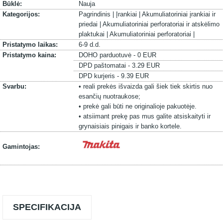
Būklė:
Nauja
Kategorijos:
Pagrindinis |
Įrankiai |
Akumuliatoriniai įrankiai ir
priedai |
Akumuliatoriniai perforatoriai ir atskėlimo
plaktukai |
Akumuliatoriniai perforatoriai |
Pristatymo laikas:
6-9 d.d.
Pristatymo kaina:
DOHO parduotuvė - 0 EUR
DPD paštomatai - 3.29 EUR
DPD kurjeris - 9.39 EUR
Svarbu:
• reali prekės išvaizda gali šiek tiek skirtis nuo
esančių nuotraukose;
• prekė gali būti ne originalioje pakuotėje.
• atsiimant prekę pas mus galite atsiskaityti ir
grynaisiais pinigais ir banko kortele.
Gamintojas:
SPECIFIKACIJA