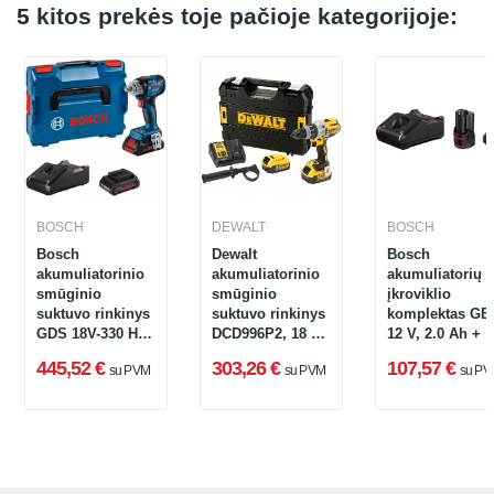
5 kitos prekės toje pačioje kategorijoje:
BOSCH
DEWALT
BOSCH
Bosch
Dewalt
Bosch
akumuliatorinio
akumuliatorinio
akumuliatorių i
smūginio
smūginio
įkroviklio
suktuvo rinkinys
suktuvo rinkinys
komplektas GB
GDS 18V-330 HC
DCD996P2, 18 V,
12 V, 2.0 Ah + 4
+ 2 x 4.0 Ah
2 x 5 Ah,
Ah + GAL 12V-
445,52 €
303,26 €
107,57 €
su PVM
su PVM
su PV
ProCore + GAL
įkroviklis +
18V-40,
lagaminas
06019L5002