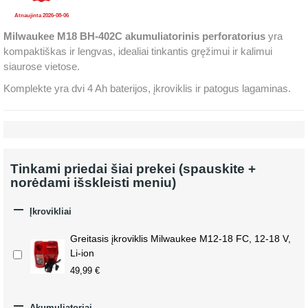
Atnaujinta 2026-08-06
Milwaukee M18 BH-402C akumuliatorinis perforatorius
yra
kompaktiškas ir lengvas, idealiai tinkantis gręžimui ir kalimui
siaurose vietose.
Komplekte yra dvi 4 Ah baterijos, įkroviklis ir patogus lagaminas.
Tinkami priedai šiai prekei (spauskite +
norėdami išskleisti meniu)

Įkrovikliai
Greitasis įkroviklis Milwaukee M12-18 FC, 12-18 V,
Li-ion
49,99 €

Akumuliatoriai