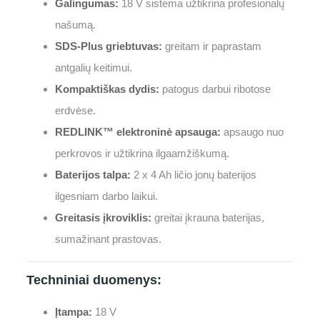
Galingumas:
18 V sistema užtikrina profesionalų
našumą.
SDS-Plus griebtuvas:
greitam ir paprastam
antgalių keitimui.
Kompaktiškas dydis:
patogus darbui ribotose
erdvėse.
REDLINK™ elektroninė apsauga:
apsaugo nuo
perkrovos ir užtikrina ilgaamžiškumą.
Baterijos talpa:
2 x 4 Ah ličio jonų baterijos
ilgesniam darbo laikui.
Greitasis įkroviklis:
greitai įkrauna baterijas,
sumažinant prastovas.
Techniniai duomenys:
Įtampa:
18 V