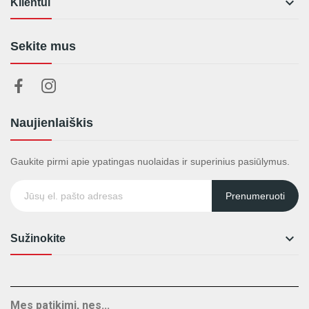

Klientui
Sekite mus
Naujienlaiškis
Gaukite pirmi apie ypatingas nuolaidas ir superinius pasiūlymus.
Prenumeruoti

Sužinokite
Mes patikimi, nes...