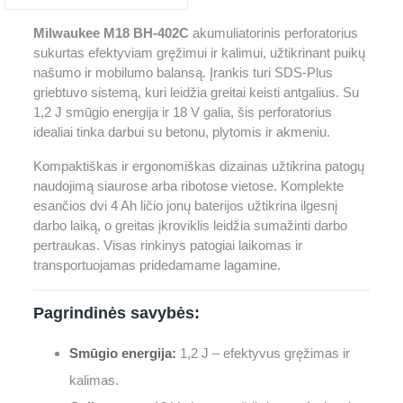
Milwaukee M18 BH-402C
akumuliatorinis perforatorius
sukurtas efektyviam gręžimui ir kalimui, užtikrinant puikų
našumo ir mobilumo balansą. Įrankis turi SDS-Plus
griebtuvo sistemą, kuri leidžia greitai keisti antgalius. Su
1,2 J smūgio energija ir 18 V galia, šis perforatorius
idealiai tinka darbui su betonu, plytomis ir akmeniu.
Kompaktiškas ir ergonomiškas dizainas užtikrina patogų
naudojimą siaurose arba ribotose vietose. Komplekte
esančios dvi 4 Ah ličio jonų baterijos užtikrina ilgesnį
darbo laiką, o greitas įkroviklis leidžia sumažinti darbo
pertraukas. Visas rinkinys patogiai laikomas ir
transportuojamas pridedamame lagamine.
Pagrindinės savybės:
Smūgio energija:
1,2 J – efektyvus gręžimas ir
kalimas.