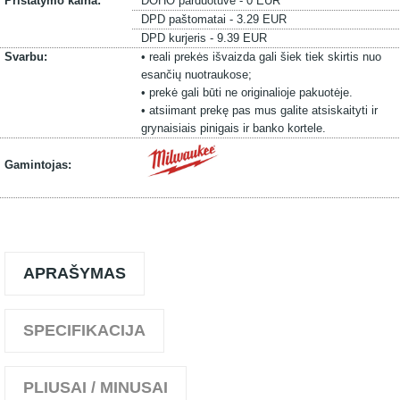
Pristatymo kaina:
DOHO parduotuvė - 0 EUR
DPD paštomatai - 3.29 EUR
DPD kurjeris - 9.39 EUR
Svarbu:
• reali prekės išvaizda gali šiek tiek skirtis nuo
esančių nuotraukose;
• prekė gali būti ne originalioje pakuotėje.
• atsiimant prekę pas mus galite atsiskaityti ir
grynaisiais pinigais ir banko kortele.
Gamintojas:
APRAŠYMAS
SPECIFIKACIJA
PLIUSAI / MINUSAI