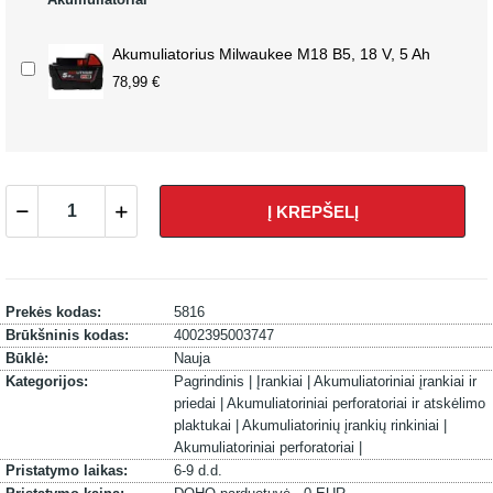
Akumuliatorius Milwaukee M18 B5, 18 V, 5 Ah
78,99 €
Į KREPŠELĮ
Prekės kodas:
5816
Brūkšninis kodas:
4002395003747
Būklė:
Nauja
Kategorijos:
Pagrindinis |
Įrankiai |
Akumuliatoriniai įrankiai ir
priedai |
Akumuliatoriniai perforatoriai ir atskėlimo
plaktukai |
Akumuliatorinių įrankių rinkiniai |
Akumuliatoriniai perforatoriai |
Pristatymo laikas:
6-9 d.d.