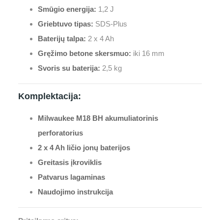
Smūgio energija:
1,2 J
Griebtuvo tipas:
SDS-Plus
Baterijų talpa:
2 x 4 Ah
Gręžimo betone skersmuo:
iki 16 mm
Svoris su baterija:
2,5 kg
Komplektacija:
Milwaukee M18 BH akumuliatorinis
perforatorius
2 x 4 Ah ličio jonų baterijos
Greitasis įkroviklis
Patvarus lagaminas
Naudojimo instrukcija