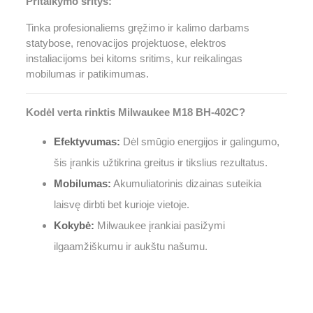
Pritaikymo sritys:
Tinka profesionaliems gręžimo ir kalimo darbams
statybose, renovacijos projektuose, elektros
instaliacijoms bei kitoms sritims, kur reikalingas
mobilumas ir patikimumas.
Kodėl verta rinktis Milwaukee M18 BH-402C?
Efektyvumas:
Dėl smūgio energijos ir galingumo,
šis įrankis užtikrina greitus ir tikslius rezultatus.
Mobilumas:
Akumuliatorinis dizainas suteikia
laisvę dirbti bet kurioje vietoje.
Kokybė:
Milwaukee įrankiai pasižymi
ilgaamžiškumu ir aukštu našumu.