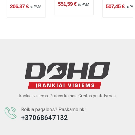
V, 1.9 J, SDS
SDS-Plus, 2 x 5
551,59 €
su PVM
206,37 €
507,45 €
su PVM
su PV
Plus
Ah, įkroviklis +
lagaminas
Įrankiai visiems. Puikios kainos. Greitas pristatymas.
Reikia pagalbos? Paskambink!
+37068647132