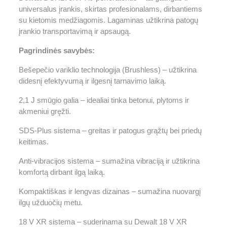
universalus įrankis, skirtas profesionalams, dirbantiems
su kietomis medžiagomis. Lagaminas užtikrina patogų
įrankio transportavimą ir apsaugą.
Pagrindinės savybės:
Bešepečio variklio technologija (Brushless) – užtikrina
didesnį efektyvumą ir ilgesnį tarnavimo laiką.
2,1 J smūgio galia – idealiai tinka betonui, plytoms ir
akmeniui gręžti.
SDS-Plus sistema – greitas ir patogus grąžtų bei priedų
keitimas.
Anti-vibracijos sistema – sumažina vibraciją ir užtikrina
komfortą dirbant ilgą laiką.
Kompaktiškas ir lengvas dizainas – sumažina nuovargį
ilgų užduočių metu.
18 V XR sistema – suderinama su Dewalt 18 V XR