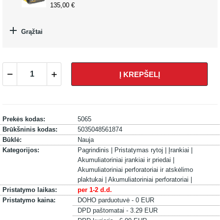
135,00 €

Grąžtai
Į KREPŠELĮ
Prekės kodas:
5065
Brūkšninis kodas:
5035048561874
Būklė:
Nauja
Kategorijos:
Pagrindinis |
Pristatymas rytoj |
Įrankiai |
Akumuliatoriniai įrankiai ir priedai |
Akumuliatoriniai perforatoriai ir atskėlimo
plaktukai |
Akumuliatoriniai perforatoriai |
Pristatymo laikas:
per 1-2 d.d.
Pristatymo kaina:
DOHO parduotuvė - 0 EUR
DPD paštomatai - 3.29 EUR