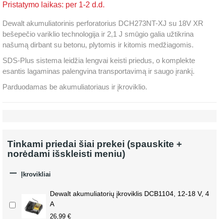
Pristatymo laikas: per 1-2 d.d.
Dewalt akumuliatorinis perforatorius DCH273NT-XJ su 18V XR
bešepečio variklio technologija ir 2,1 J smūgio galia užtikrina
našumą dirbant su betonu, plytomis ir kitomis medžiagomis.
SDS-Plus sistema leidžia lengvai keisti priedus, o komplekte
esantis lagaminas palengvina transportavimą ir saugo įrankį.
Parduodamas be akumuliatoriaus ir įkroviklio.
Tinkami priedai šiai prekei (spauskite +
norėdami išskleisti meniu)

Įkrovikliai
Dewalt akumuliatorių įkroviklis DCB1104, 12-18 V, 4
A
26,99 €