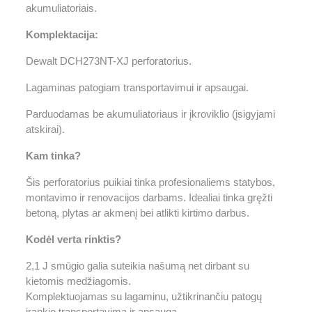
akumuliatoriais.
Komplektacija:
Dewalt DCH273NT-XJ perforatorius.
Lagaminas patogiam transportavimui ir apsaugai.
Parduodamas be akumuliatoriaus ir įkroviklio (įsigyjami
atskirai).
Kam tinka?
Šis perforatorius puikiai tinka profesionaliems statybos,
montavimo ir renovacijos darbams. Idealiai tinka gręžti
betoną, plytas ar akmenį bei atlikti kirtimo darbus.
Kodėl verta rinktis?
2,1 J smūgio galia suteikia našumą net dirbant su
kietomis medžiagomis.
Komplektuojamas su lagaminu, užtikrinančiu patogų
įrankio transportavimą ir apsaugą.