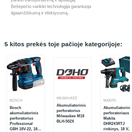
Bešepečio variklio technologija garantuoja
ilgaamžiškumą ir efektyvumą.
5 kitos prekės toje pačioje kategorijoje:
MILWAUKEE
BOSCH
MAKITA
Akumuliatorinis
Bosch
Akumuliatorini
perforatorius
akumuliatorinis
perforatoriaus
Milwaukee M18
perforatorius
Makita
BLH-502X
Professional
DHR243RTJ
GBH 18V-22, 18
rinkinys, 18 V,