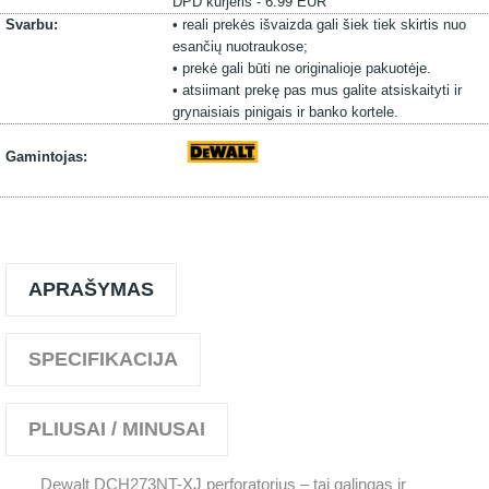
DPD kurjeris - 6.99 EUR
Svarbu:
• reali prekės išvaizda gali šiek tiek skirtis nuo
esančių nuotraukose;
• prekė gali būti ne originalioje pakuotėje.
• atsiimant prekę pas mus galite atsiskaityti ir
grynaisiais pinigais ir banko kortele.
Gamintojas:
APRAŠYMAS
SPECIFIKACIJA
PLIUSAI / MINUSAI
Dewalt DCH273NT-XJ perforatorius – tai galingas ir