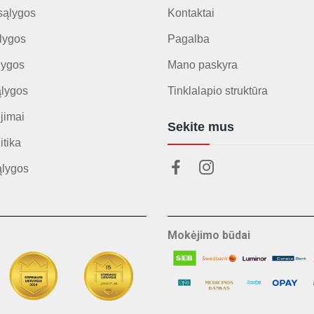
sąlygos
Kontaktai
lygos
Pagalba
lygos
Mano paskyra
ąlygos
Tinklalapio struktūra
jimai
Sekite mus
itika
ąlygos
Mokėjimo būdai