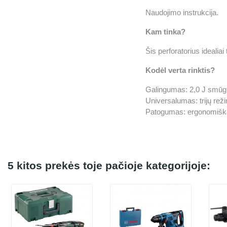
Naudojimo instrukcija.
Kam tinka?
Šis perforatorius ideali
Kodėl verta rinktis?
Galingumas: 2,0 J smūgio j
Universalumas: trijų režim
Patogumas: ergonomiška r
5 kitos prekės toje pačioje kategorijoje: