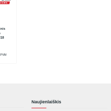
inis
s
M18
u PVM
Naujienlaiškis