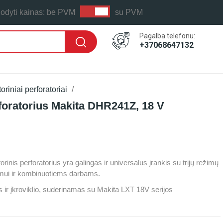
odyti kainas:
be PVM
su PVM
Pagalba telefonu:
+37068647132
riniai perforatoriai
foratorius Makita DHR241Z, 18 V
 LAIKAS: PER 1-2 D.D.
is perforatorius yra galingas ir universalus įrankis su trijų režimų
imui ir kombinuotiems darbams.
ir įkroviklio, suderinamas su Makita LXT 18V serijos