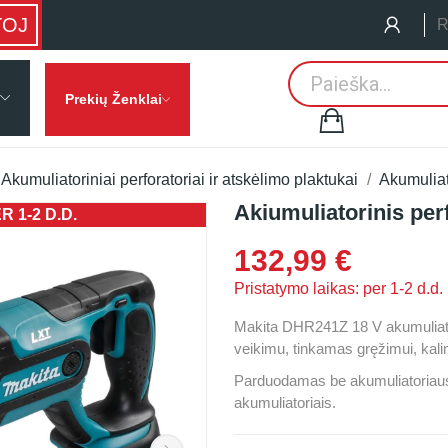
TOJ
R
Prekių Ženklai
Akumuliatoriniai perforatoriai ir atskėlimo plaktukai
Akumuliato
Akiumuliatorinis per
 1-2 D.D.
PRISTATYMO
132,99 €
Pristatymo laikas: per 1-2 d.d.
Makita DHR241Z 18 V akumuliatorin
veikimu, tinkamas gręžimui, kal
Parduodamas be akumuliatoriaus 
akumuliatoriais.