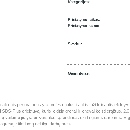
Kategorijos:
Pristatymo laikas:
Pristatymo kaina:
Svarbu:
Gamintojas:
orinis perforatorius yra profesionalus įrankis, užtikrinantis efektyv
 SDS-Plus griebtuvą, kuris leidžia greitai ir lengvai keisti grąžtus. 
imų veikimo jis yra universalus sprendimas skirtingiems darbams. Er
togumą ir tikslumą net ilgų darbų metu.