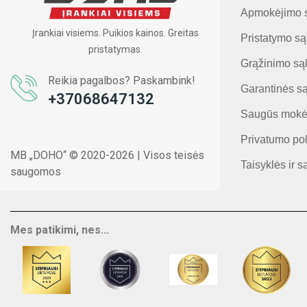
Apmokėjimo 
Įrankiai visiems. Puikios kainos. Greitas
Pristatymo są
pristatymas.
Grąžinimo są
Reikia pagalbos? Paskambink!
Garantinės s
+37068647132
Saugūs mokė
Privatumo pol
MB „DOHO“ © 2020-2026 | Visos teisės
Taisyklės ir s
saugomos
Mes patikimi, nes...