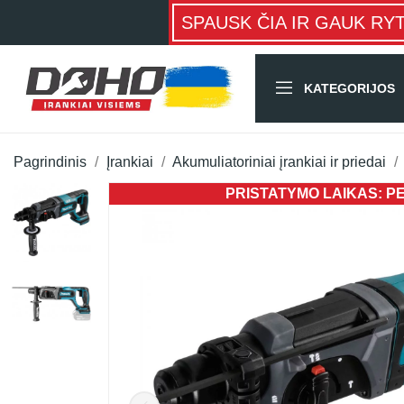
SPAUSK ČIA IR GAUK RY
KATEGORIJOS
Pagrindinis
Įrankiai
Akumuliatoriniai įrankiai ir priedai
PRISTATYMO LAIKAS: PER