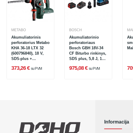
METABO
BOSCH
MA
Akumuliatorinis
Akumuliatorinio
Aku
perforatorius Metabo
perforatoriaus
sm
KHA 36-18 LTX 32
Bosch GBH 18V-34
Ma
(600796840), 18 V,
CF Biturbo rinkinys,
SDS-plus +
SDS plus, 5,8 J, 18
lagaminas
V, 2 x 8 Ah,
373,26 €
975,08 €
70
su PVM
su PVM
įkroviklis +
lagaminas
Informacija