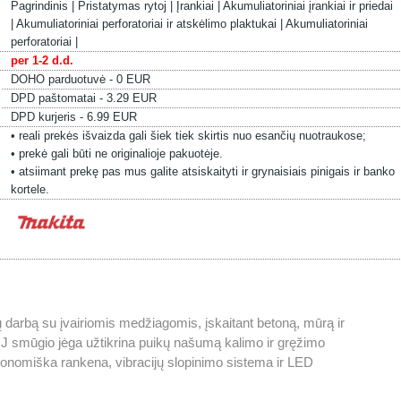
Pagrindinis |
Pristatymas rytoj |
Įrankiai |
Akumuliatoriniai įrankiai ir priedai
|
Akumuliatoriniai perforatoriai ir atskėlimo plaktukai |
Akumuliatoriniai
perforatoriai |
per 1-2 d.d.
DOHO parduotuvė - 0 EUR
DPD paštomatai - 3.29 EUR
DPD kurjeris - 6.99 EUR
• reali prekės išvaizda gali šiek tiek skirtis nuo esančių nuotraukose;
• prekė gali būti ne originalioje pakuotėje.
• atsiimant prekę pas mus galite atsiskaityti ir grynaisiais pinigais ir banko
kortele.
ų darbą su įvairiomis medžiagomis, įskaitant betoną, mūrą ir
2,0 J smūgio jėga užtikrina puikų našumą kalimo ir gręžimo
gonomiška rankena, vibracijų slopinimo sistema ir LED