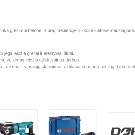
ai tinka gręžimui betone, mūre, medienoje ir kitose kietose medžiagose
ėga leidžia greitai ir efektyviai dirbti.
ų veikimas leidžia atlikti įvairius darbus.
ankena ir vibracijų slopinimas užtikrina komfortą net ilgų darbų met