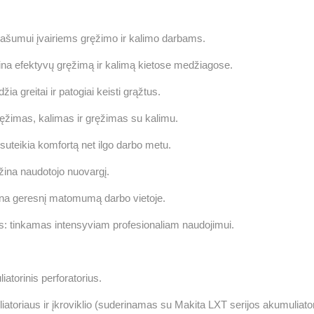
ašumui įvairiems gręžimo ir kalimo darbams.
rina efektyvų gręžimą ir kalimą kietose medžiagose.
ia greitai ir patogiai keisti grąžtus.
ręžimas, kalimas ir gręžimas su kalimu.
uteikia komfortą net ilgo darbo metu.
žina naudotojo nuovargį.
ina geresnį matomumą darbo vietoje.
s: tinkamas intensyviam profesionaliam naudojimui.
torinis perforatorius.
oriaus ir įkroviklio (suderinamas su Makita LXT serijos akumuliator