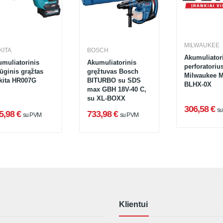
MILWAUKEE
KITA
BOSCH
Akumuliator
muliatorinis
Akumuliatorinis
perforatoriu
ūginis grąžtas
gręžtuvas Bosch
Milwaukee 
kita HR007G
BITURBO su SDS
BLHX-0X
max GBH 18V-40 C,
su XL-BOXX
306,58 €
s
5,98 €
733,98 €
su PVM
su PVM
Klientui