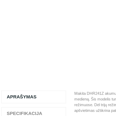
Makita DHR241Z akumuliat
APRAŠYMAS
medieną. Šis modelis turi
režimuose. Dėl trijų rež
apšvietimas užtikrina pa
SPECIFIKACIJA