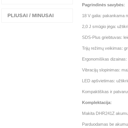
Pagrindinės savybės:
PLIUSAI / MINUSAI
18 V galia: pakankama n
2,0 J smūgio jėga: užtik
SDS-Plus griebtuvas: leidž
Trijų režimų veikimas: g
Ergonomiškas dizainas: s
Vibracijų slopinimas: ma
LED apšvietimas: užtikr
Kompaktiškas ir patvaru
Komplektacija:
Makita DHR241Z akumulia
Parduodamas be akumuliat