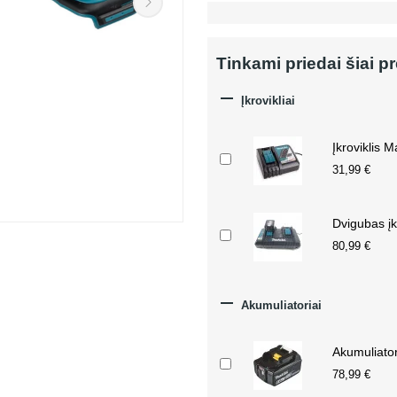
Tinkami priedai šiai p

Įkrovikliai
Įkroviklis 
31,99 €
Dvigubas įk
80,99 €

Akumuliatoriai
Akumuliato
78,99 €