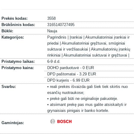
Prekės kodas:
3558
Brūkšninis kodas:
3165140727495
Būklė:
Nauja
Kategorijos:
Pagrindinis |
Įrankiai |
Akumuliatoriniai įrankiai ir
priedai |
Akumuliatoriniai gręžtuvai, smūginiai
suktuvai ir veržliasukiai |
Akumuliatorinių įrankių
rinkiniai |
Akumuliatoriniai suktuvai ir gręžtuvai |
Pristatymo laikas:
6-9 d.d.
Pristatymo kaina:
DOHO parduotuvė - 0 EUR
DPD paštomatai - 3.29 EUR
DPD kurjeris - 6.99 EUR
Svarbu:
• reali prekės išvaizda gali šiek tiek skirtis nuo
esančių nuotraukose;
• prekė gali būti ne originalioje pakuotėje.
• atsiimant prekę pas mus galite atsiskaityti ir
grynaisiais pinigais ir banko kortele.
Gamintojas: