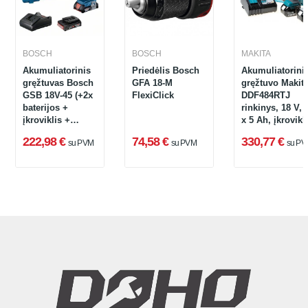
BOSCH
BOSCH
MAKITA
Akumuliatorinis
Priedėlis Bosch
Akumuliatorini
gręžtuvas Bosch
GFA 18-M
gręžtuvo Makit
GSB 18V-45 (+2x
FlexiClick
DDF484RTJ
baterijos +
rinkinys, 18 V, 
įkroviklis +
x 5 Ah, įkrovikl
dėklas L-Boxx
+ lagaminas
222,98 €
74,58 €
330,77 €
su PVM
su PVM
su PV
136)