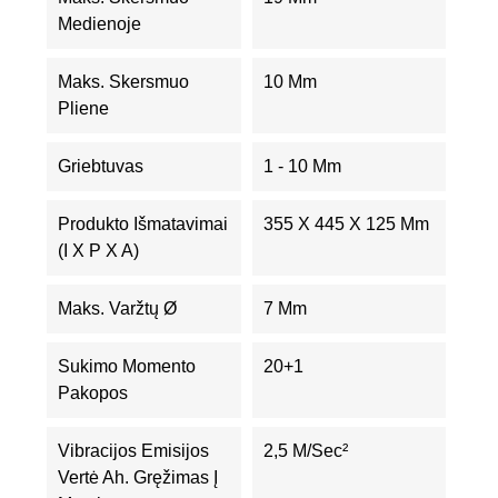
Medienoje
Maks. Skersmuo
10 Mm
Pliene
Griebtuvas
1 - 10 Mm
Produkto Išmatavimai
355 X 445 X 125 Mm
(I X P X A)
Maks. Varžtų Ø
7 Mm
Sukimo Momento
20+1
Pakopos
Vibracijos Emisijos
2,5 M/sec²
Vertė Ah. Gręžimas Į