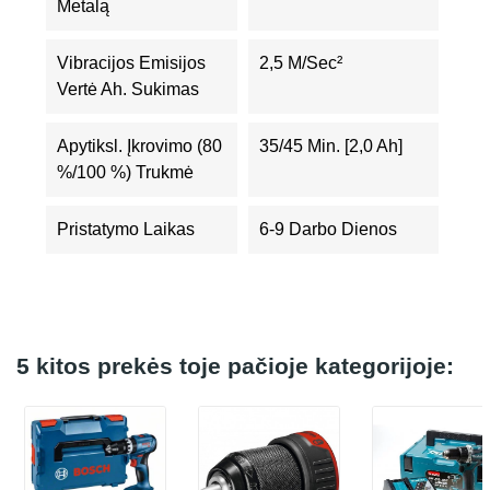
Metalą
Vibracijos Emisijos
2,5 M/sec²
Vertė Ah. Sukimas
Apytiksl. Įkrovimo (80
35/45 Min. [2,0 Ah]
%/100 %) Trukmė
Pristatymo Laikas
6-9 Darbo Dienos
5 kitos prekės toje pačioje kategorijoje: