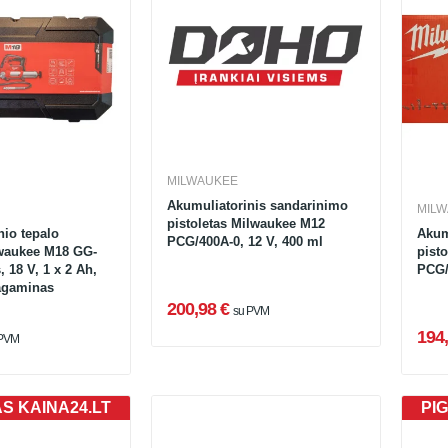
MILWAUKEE
Akumuliatorinis sandarinimo
MIL
pistoletas Milwaukee M12
nio tepalo
Akum
PCG/400A-0, 12 V, 400 ml
lwaukee M18 GG-
pist
, 18 V, 1 x 2 Ah,
PCG/
lagaminas
200,98 €
su PVM
194,
 PVM
AS KAINA24.LT
PIG