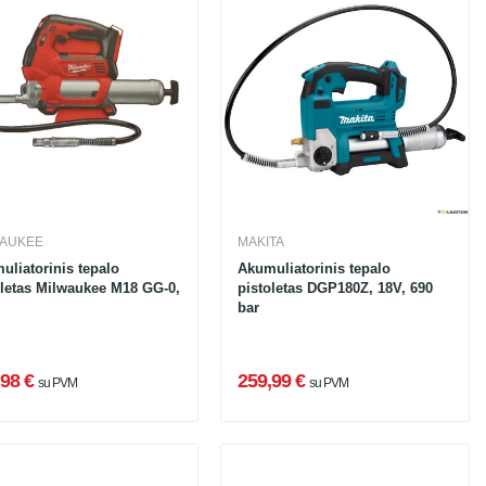
WAUKEE
MAKITA
uliatorinis tepalo
Akumuliatorinis tepalo
oletas Milwaukee M18 GG-0,
pistoletas DGP180Z, 18V, 690
bar
98 €
259,99 €
su PVM
su PVM