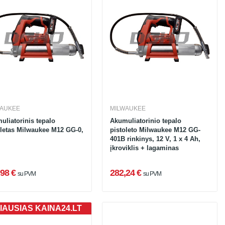
WAUKEE
MILWAUKEE
uliatorinis tepalo
Akumuliatorinio tepalo
oletas Milwaukee M12 GG-0,
pistoleto Milwaukee M12 GG-
401B rinkinys, 12 V, 1 x 4 Ah,
įkroviklis + lagaminas
98 €
282,24 €
su PVM
su PVM
IAUSIAS KAINA24.LT