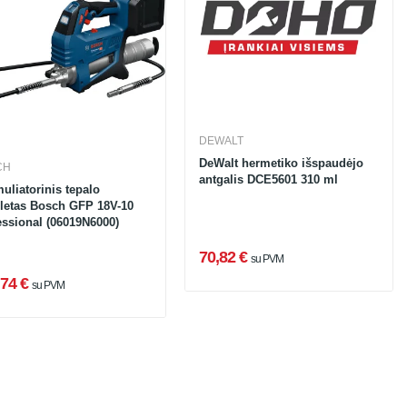
DEWALT
DeWalt hermetiko išspaudėjo
CH
antgalis DCE5601 310 ml
uliatorinis tepalo
oletas Bosch GFP 18V-10
essional (06019N6000)
70,82 €
su PVM
74 €
su PVM