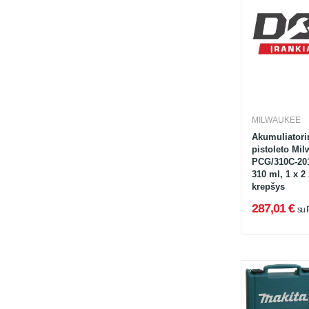
MILWAUKEE
Akumuliatori
pistoleto Mi
PCG/310C-201
310 ml, 1 x 2 
krepšys
287,01 €
su