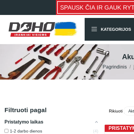
SPAUSK ČIA IR GAUK RY
KATEGORIJOS
Aku
Pagrindinis
Filtruoti pagal
Rikiuoti pagal
Ak
Pristatymo laikas
PRISTATYM
1-2 darbo dienos
4