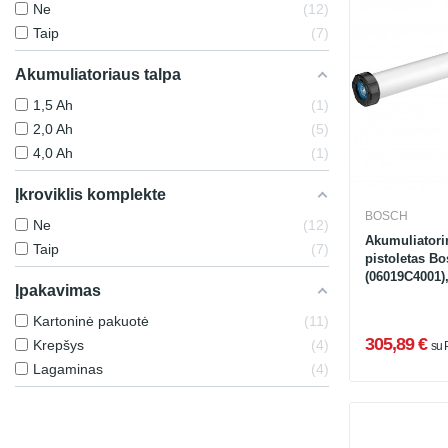
Ne
12
Taip
7
Akumuliatoriaus talpa
1,5 Ah
1
2,0 Ah
5
4,0 Ah
1
Įkroviklis komplekte
BOSCH
Ne
12
Akumuliatori
Taip
7
pistoletas B
(06019C4001),
Įpakavimas
Kartoninė pakuotė
11
305,89 €
Krepšys
4
su
Lagaminas
4