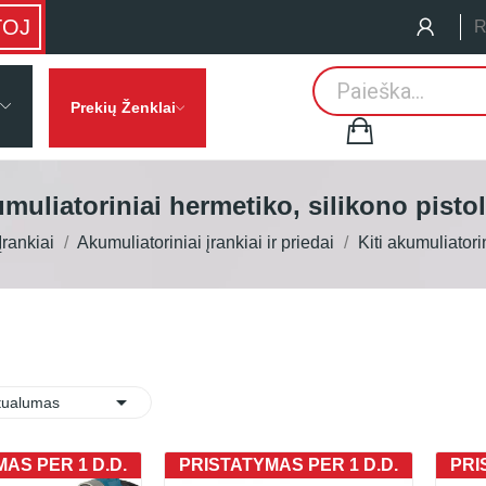
TOJ
R
Prekių Ženklai
muliatoriniai hermetiko, silikono pistol
Įrankiai
Akumuliatoriniai įrankiai ir priedai
Kiti akumuliatorin

:
tualumas
AS PER 1 D.D.
PRISTATYMAS PER 1 D.D.
PRI