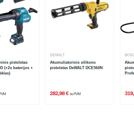
DEWALT
BOS
ninis pistoletas
Akumuliatorinis silikono
Akum
D (+2x baterijos +
pistoletas DeWALT DCE560N
pist
ėklas)
Prof
282,98 €
319,
 PVM
su PVM