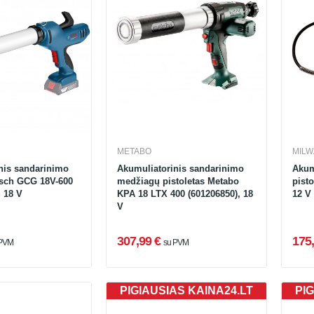
METABO
MIL
nis sandarinimo
Akumuliatorinis sandarinimo
Akum
osch GCG 18V-600
medžiagų pistoletas Metabo
pist
 18 V
KPA 18 LTX 400 (601206850), 18
12 V
V
307,99 €
175,
 PVM
su PVM
PIGIAUSIAS KAINA24.LT
PIG