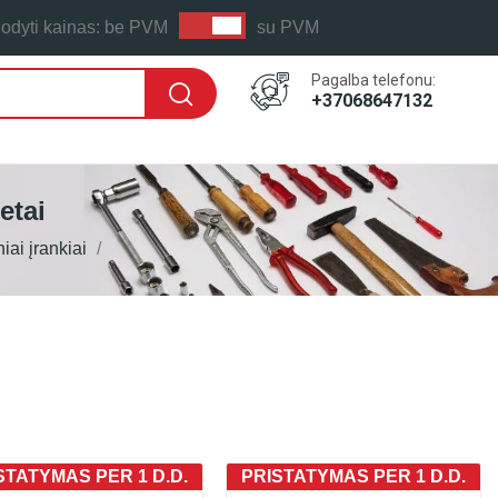
odyti kainas:
be PVM
su PVM
Pagalba telefonu:
+37068647132
etai
iai įrankiai
STATYMAS PER 1 D.D.
PRISTATYMAS PER 1 D.D.