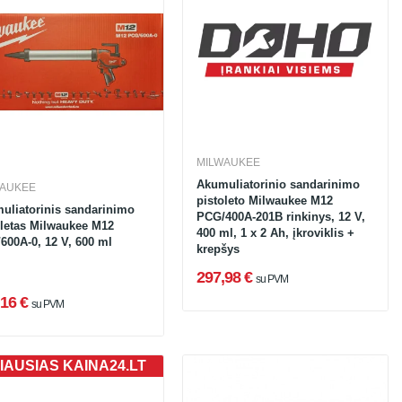
MILWAUKEE
Akumuliatorinio sandarinimo
WAUKEE
pistoleto Milwaukee M12
uliatorinis sandarinimo
PCG/400A-201B rinkinys, 12 V,
oletas Milwaukee M12
400 ml, 1 x 2 Ah, įkroviklis +
600A-0, 12 V, 600 ml
krepšys
297,98 €
su PVM
16 €
su PVM
IAUSIAS KAINA24.LT