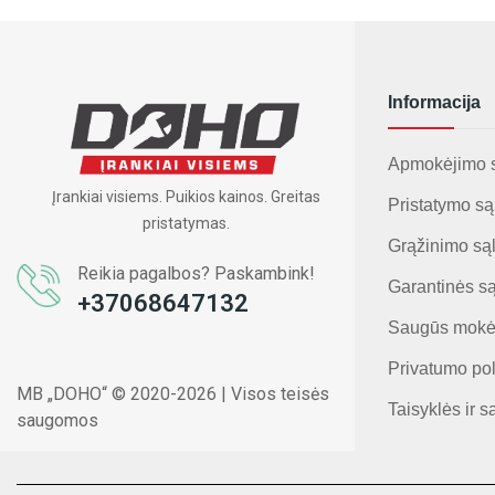
Informacija
Apmokėjimo 
Įrankiai visiems. Puikios kainos. Greitas
Pristatymo są
pristatymas.
Grąžinimo są
Reikia pagalbos? Paskambink!
Garantinės s
+37068647132
Saugūs mokė
Privatumo pol
MB „DOHO“ © 2020-2026 | Visos teisės
Taisyklės ir s
saugomos