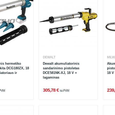
DEWALT
MIL
nis hermetiko
Dewalt akumuliatorinis
Akum
akita DCG180ZX, 18
sandarinimo pistoletas
pist
atoriaus ir
DCE581NK-XJ, 18 V +
18 V
lagaminas
305,78 €
239,
 PVM
su PVM