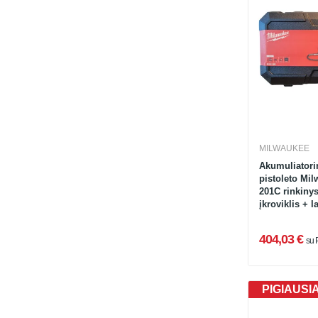
MILWAUKEE
Akumuliatori
pistoleto Mi
201C rinkinys
įkroviklis + 
404,03 €
su
PIGIAUSI