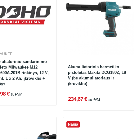
WAUKEE
uliatorinio sandarinimo
Akumuliatorinis hermetiko
oleto Milwaukee M12
pistoletas Makita DCG180Z, 18
600A-201B rinkinys, 12 V,
V (be akumuliatoriaus ir
l, 1 x 2 Ah, įkroviklis +
įkroviklio)
šys
98 €
su PVM
234,67 €
su PVM
Nauja