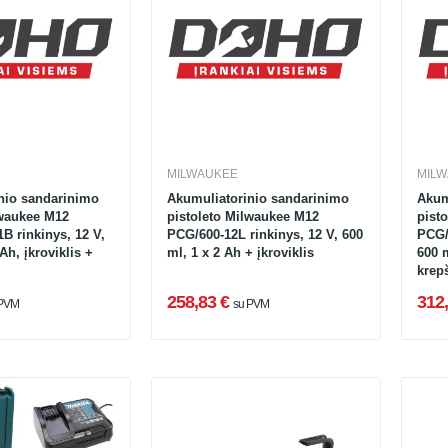
MILWAUKEE
MIL
nio sandarinimo
Akumuliatorinio sandarinimo
Akum
lwaukee M12
pistoleto Milwaukee M12
pist
B rinkinys, 12 V,
PCG/600-12L rinkinys, 12 V, 600
PCG/
Ah, įkroviklis +
ml, 1 x 2 Ah + įkroviklis
600 m
krep
258,83 €
312,
 PVM
su PVM