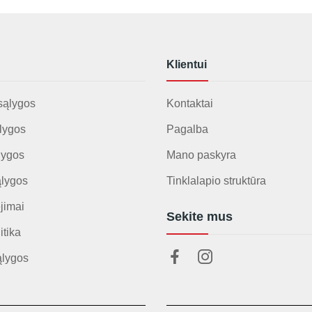
Klientui
sąlygos
Kontaktai
lygos
Pagalba
lygos
Mano paskyra
ąlygos
Tinklalapio struktūra
jimai
Sekite mus
itika
ąlygos