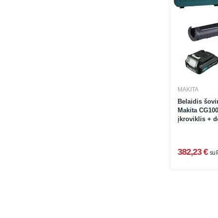
MAKITA
Belaidis šovi
Makita CG100
įkroviklis + d
382,23 €
su