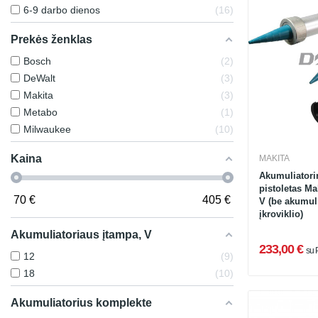
6-9 darbo dienos
16
Prekės ženklas
Bosch
2
DeWalt
3
Makita
3
Metabo
1
Milwaukee
10
Kaina
MAKITA
Akumuliatori
pistoletas M
70
€
405
€
V (be akumuli
įkroviklio)
Akumuliatoriaus įtampa, V
233,00 €
su
12
9
18
10
Akumuliatorius komplekte