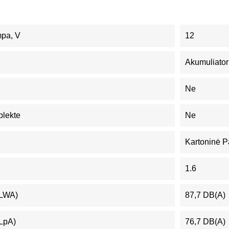
mpa, V
12
Akumuliator
Ne
plekte
Ne
Kartoninė P
1.6
(LWA)
87,7 DB(A)
(LpA)
76,7 DB(A)