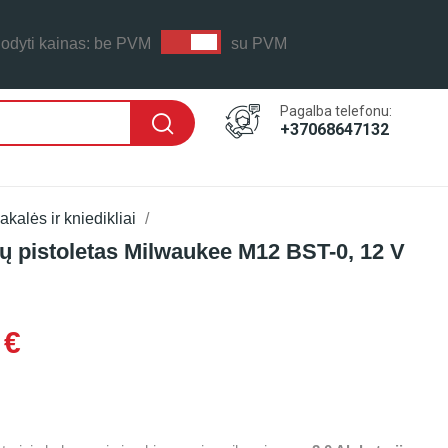
odyti kainas:
be PVM
su PVM
Pagalba telefonu:
+37068647132
kalės ir kniedikliai
ų pistoletas Milwaukee M12 BST-0, 12 V
 LAIKAS: PER 1-2 D.D.
 €