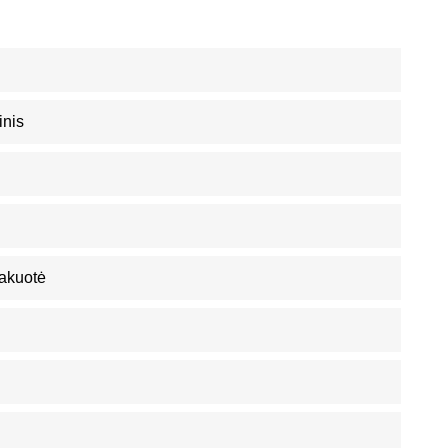
inis
akuotė