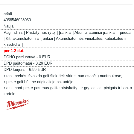
5856
4058546028060
Nauja
Pagrindinis |
Pristatymas rytoj |
Įrankiai |
Akumuliatoriniai įrankiai ir priedai
|
Kiti akumuliatoriniai įrankiai |
Akumuliatorinės viniakalės, kabiakalės ir
kniedikliai |
per 1-2 d.d.
DOHO parduotuvė - 0 EUR
DPD paštomatai - 3.29 EUR
DPD kurjeris - 6.99 EUR
• reali prekės išvaizda gali šiek tiek skirtis nuo esančių nuotraukose;
• prekė gali būti ne originalioje pakuotėje.
• atsiimant prekę pas mus galite atsiskaityti ir grynaisiais pinigais ir banko
kortele.