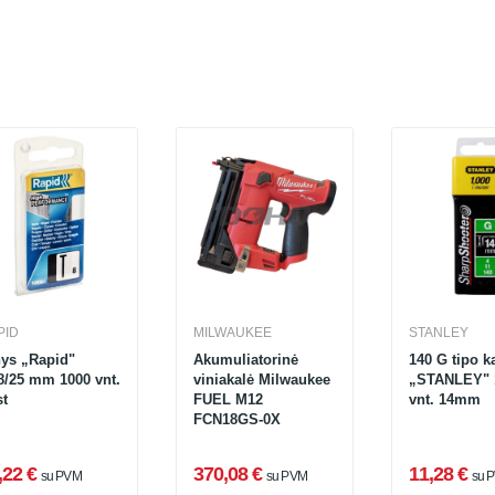
PID
MILWAUKEE
STANLEY
nys „Rapid"
Akumuliatorinė
140 G tipo k
8/25 mm 1000 vnt.
viniakalė Milwaukee
„STANLEY" 
st
FUEL M12
vnt. 14mm
FCN18GS-0X
,22 €
370,08 €
11,28 €
su PVM
su PVM
su 