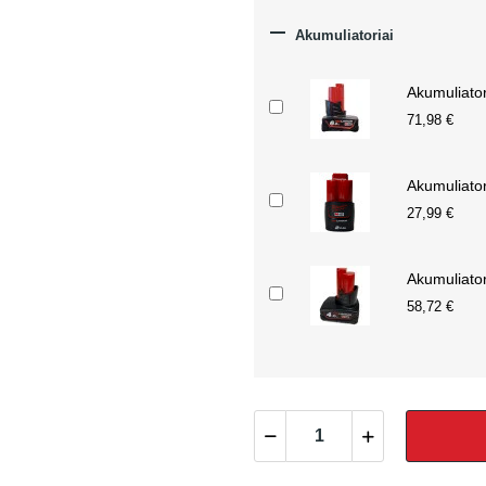

Akumuliatoriai
Akumuliato
71,98 €
Akumuliato
27,99 €
Akumuliato
58,72 €