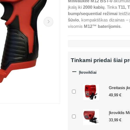
Milwaukee M12 BST-0
akumulia
įkalą iki
2000 kabių
. Tinka
T11, 
bump/sequential režimai
leidžia 
šūvio
, kompaktiškas dizainas – p
visomis
M12™ baterijomis
.
Tinkami priedai šiai p

Įkrovikliai
Greitasis į
49,99 €
Įkroviklis 
33,99 €