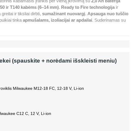
torinis kabamasis įrankis per vieną įkrovimą su
2,0 Ah baterija
T50 ir T140 kabėms (6–14 mm)
.
Ready to Fire technologija
ir
greitai ir tiksliai dirbti,
sumažinant nuovargį
.
Apsauga nuo tuščio
uikiai tinka
apmušalams, izoliacijai ar apdailai
. Suderinamas su
rekei (spauskite + norėdami išskleisti meniu)
kroviklis Milwaukee M12-18 FC, 12-18 V, Li-ion
Milwaukee C12 C, 12 V, Li-ion