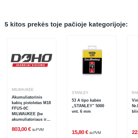
5 kitos prekės toje pačioje kategorijoje:
MILWAUKEE
STANLEY
RA
Akumuliatorinis
53 A tipo kabės
Vi
kabių pistoletas M18
„STANLEY" 5000
Nr.
FFUS-0C
vnt. 6 mm
bli
MILWAUKEE (be
akumuliatoriaus ir
įkroviklio)
803,00 €
su PVM
15,80 €
22
su PVM