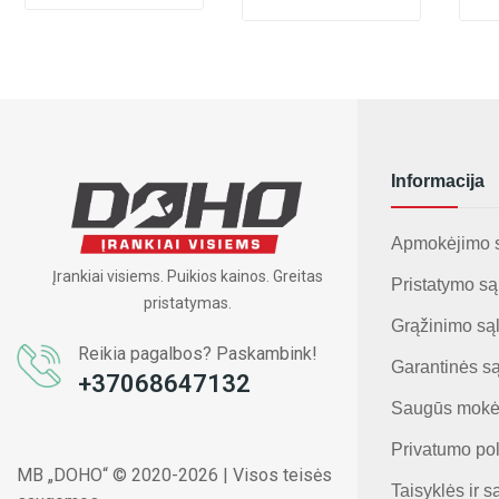
Informacija
Apmokėjimo 
Įrankiai visiems. Puikios kainos. Greitas
Pristatymo są
pristatymas.
Grąžinimo są
Reikia pagalbos? Paskambink!
Garantinės s
+37068647132
Saugūs mokė
Privatumo pol
MB „DOHO“ © 2020-2026 | Visos teisės
Taisyklės ir s