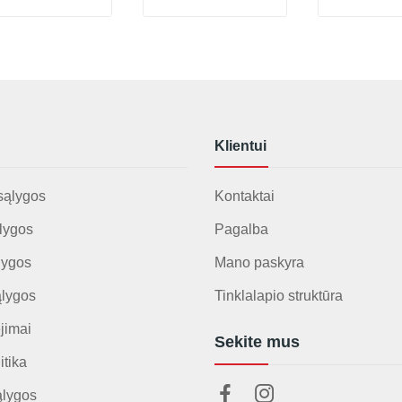
Klientui
sąlygos
Kontaktai
lygos
Pagalba
lygos
Mano paskyra
ąlygos
Tinklalapio struktūra
jimai
Sekite mus
itika
ąlygos