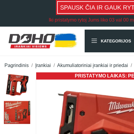
SPAUSK ČIA IR GAUK RY
Iki pristatymo rytoj Jums liko
03 val 00 m
KATEGORIJOS
Pagrindinis
Įrankiai
Akumuliatoriniai įrankiai ir priedai
PRISTATYMO LAIKAS: PER