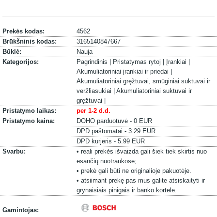
Prekės kodas:
4562
Brūkšninis kodas:
3165140847667
Būklė:
Nauja
Kategorijos:
Pagrindinis |
Pristatymas rytoj |
Įrankiai |
Akumuliatoriniai įrankiai ir priedai |
Akumuliatoriniai gręžtuvai, smūginiai suktuvai ir
veržliasukiai |
Akumuliatoriniai suktuvai ir
gręžtuvai |
Pristatymo laikas:
per 1-2 d.d.
Pristatymo kaina:
DOHO parduotuvė - 0 EUR
DPD paštomatai - 3.29 EUR
DPD kurjeris - 5.99 EUR
Svarbu:
• reali prekės išvaizda gali šiek tiek skirtis nuo
esančių nuotraukose;
• prekė gali būti ne originalioje pakuotėje.
• atsiimant prekę pas mus galite atsiskaityti ir
grynaisiais pinigais ir banko kortele.
Gamintojas: