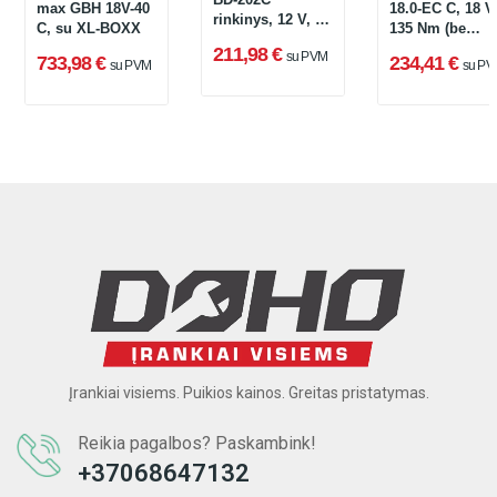
max GBH 18V-40
18.0-EC C, 18 V
rinkinys, 12 V, 2
C, su XL-BOXX
135 Nm (be
x 2 Ah, 30 Nm,
akumuliatoriau
211,98 €
su PVM
įkroviklis +
733,98 €
234,41 €
su PVM
su PV
ir įkroviklio)
lagaminas
Įrankiai visiems. Puikios kainos. Greitas pristatymas.
Reikia pagalbos? Paskambink!
+37068647132