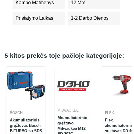
Kampo Matmenys
12 Mm
Pristatymo Laikas
1-2 Darbo Dienos
5 kitos prekės toje pačioje kategorijoje:
MILWAUKEE
BOSCH
FLEX
Akumuliatorinio
Akumuliatorinis
Flex
gręžtuvo
gręžtuvas Bosch
akumuliatorinis
Milwaukee M12
BITURBO su SDS
suktuvas DD 4
BD-202C