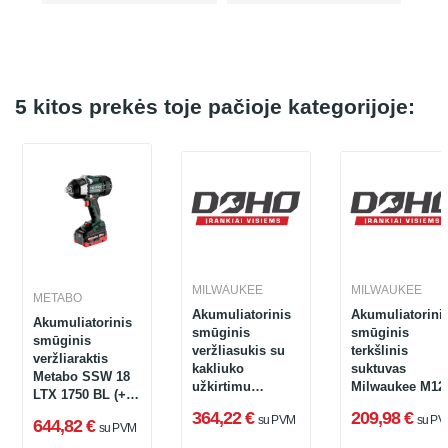
5 kitos prekės toje pačioje kategorijoje:
MILWAUKEE
MILWAUKEE
METABO
Akumuliatorinis
Akumuliatorini
Akumuliatorinis
smūginis
smūginis
smūginis
veržliasukis su
terkšlinis
veržliaraktis
kakliuko
suktuvas
Metabo SSW 18
užkirtimu
Milwaukee M12
LTX 1750 BL (+ 2
Milwaukee M18
FIW14-0, 12 V,
baterijos +
364,22 €
209,98 €
su PVM
su PV
FMTIW2P12-0X,
136 Nm, 1/4"
644,82 €
su PVM
Greitasis
18 V, 881 Nm,