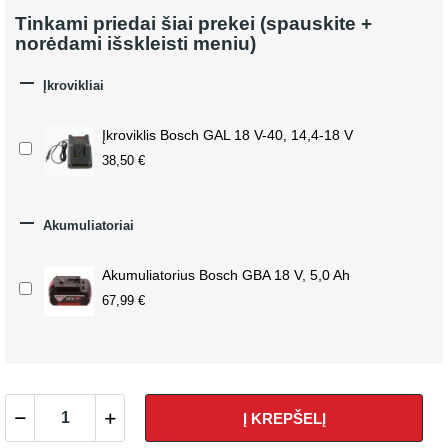
Tinkami priedai šiai prekei (spauskite +
norėdami išskleisti meniu)

Įkrovikliai
Įkroviklis Bosch GAL 18 V-40, 14,4-18 V
38,50 €

Akumuliatoriai
Akumuliatorius Bosch GBA 18 V, 5,0 Ah
67,99 €
Į KREPŠELĮ