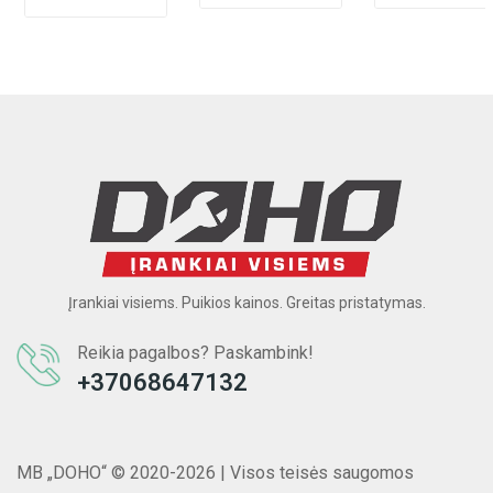
įkroviklis +
1/2" + lagaminas
metaBOX 145 L)
Įrankiai visiems. Puikios kainos. Greitas pristatymas.
Reikia pagalbos? Paskambink!
+37068647132
MB „DOHO“ © 2020-2026 | Visos teisės saugomos