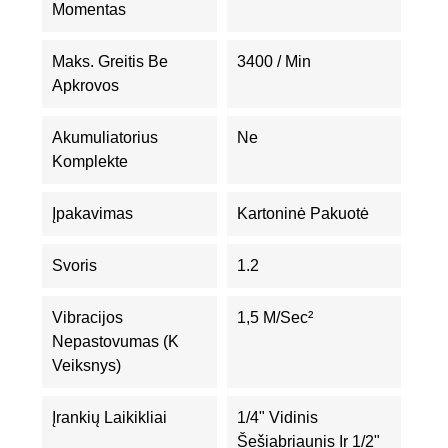
Momentas
Maks. Greitis Be
3400 / Min
Apkrovos
Akumuliatorius
Ne
Komplekte
Įpakavimas
Kartoninė Pakuotė
Svoris
1.2
Vibracijos
1,5 M/sec²
Nepastovumas (K
Veiksnys)
Įrankių Laikikliai
1/4" Vidinis
Šešiabriaunis Ir 1/2"