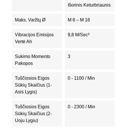
Išorinis Keturbriaunis
Maks. Varžtų Ø
M 6 – M 16
Vibracijos Emisijos
9,8 M/sec²
Vertė Ah
Sukimo Momento
3
Pakopos
Tuščiosios Eigos
0 - 1100 / Min
Sūkių Skaičius (1-
Asis Lygis)
Tuščiosios Eigos
0 - 2300 / Min
Sūkių Skaičius (2-
Uoju Lygiu)