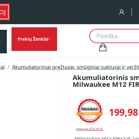
OJ
Prekių Ženklai
dai
Akumuliatoriniai gręžtuvai, smūginiai suktuvai ir veržl
Akumuliatorinis smū
Milwaukee M12 FIR1
199,98
Atnaujinta 2026-08-06
„
Milwaukee M12 FIR12-0
“ be