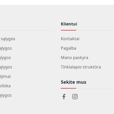
Klientui
sąlygos
Kontaktai
ąlygos
Pagalba
ąlygos
Mano paskyra
ąlygos
Tinklalapio struktūra
jimai
Sekite mus
litika
sąlygos