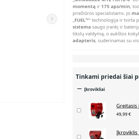
momentą
ir
175 aps/min
, to
priežiūros specialistams. Jo
maž
„
FUEL™
“ technologija ir tvirt
sistema
saugo įrankį ir bater
tikslų valdymą, o aukštos kok
adapteris
, suderinamas su vi
Tinkami priedai šiai p

Įkrovikliai
Greitasis
49,99 €
Įkroviklis