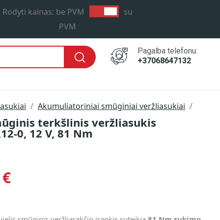
Rodyti kainas:
be PVM
su
PVM
Pagalba telefonu:
+37068647132
iasukiai
Akumuliatoriniai smūginiai veržliasukiai
ginis terkšlinis veržliasukis
2-0, 12 V, 81 Nm
 €
vielis smūginis veržliarakčio įrankis suteikia
81 Nm sukimo