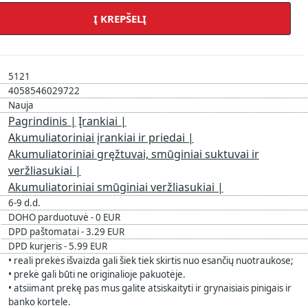
Į KREPŠELĮ
5121
4058546029722
Nauja
Pagrindinis |
Įrankiai |
Akumuliatoriniai įrankiai ir priedai |
Akumuliatoriniai gręžtuvai, smūginiai suktuvai ir
veržliasukiai |
Akumuliatoriniai smūginiai veržliasukiai |
6-9 d.d.
DOHO parduotuvė - 0 EUR
DPD paštomatai - 3.29 EUR
DPD kurjeris - 5.99 EUR
• reali prekės išvaizda gali šiek tiek skirtis nuo esančių nuotraukose;
• prekė gali būti ne originalioje pakuotėje.
• atsiimant prekę pas mus galite atsiskaityti ir grynaisiais pinigais ir
banko kortele.