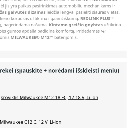
dėl jis yra puikus pasirinkimas automobilių mechanikams ir
as galvutės dizainas
leidžia lengvai pasiekti siauras vietas.
a plieno korpusas užtikrina ilgaamžiškumą.
REDLINK PLUS™
iją, pagerindama našumą.
Kintamo greičio gnybtas
užtikrina
ybės gumos apdaila padidina komfortą. Pridedamas
⅜"
somis
MILWAUKEE® M12™
baterijomis.
rekei (spauskite + norėdami išskleisti meniu)
 įkroviklis Milwaukee M12-18 FC, 12-18 V, Li-ion
 Milwaukee C12 C, 12 V, Li-ion