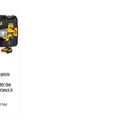
ginis
8V (be
iaus ir
u PVM