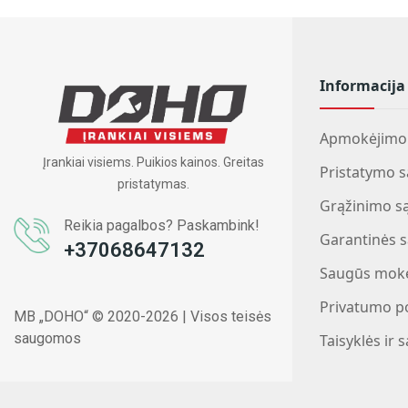
Informacija
Apmokėjimo 
Įrankiai visiems. Puikios kainos. Greitas
Pristatymo s
pristatymas.
Grąžinimo s
Reikia pagalbos? Paskambink!
Garantinės s
+37068647132
Saugūs mokė
Privatumo po
MB „DOHO“ © 2020-2026 | Visos teisės
saugomos
Taisyklės ir 