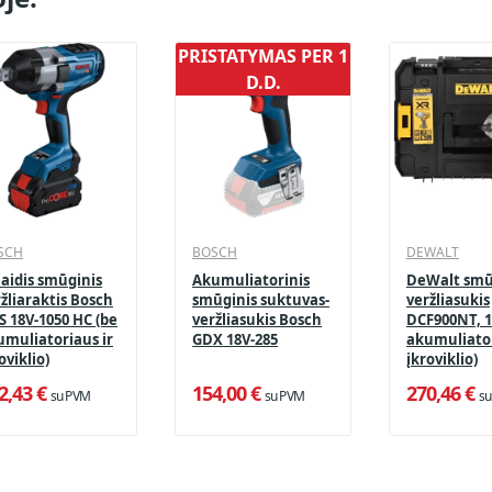
PRISTATYMAS PER 1
D.D.
SCH
BOSCH
DEWALT
aidis smūginis
Akumuliatorinis
DeWalt smū
žliaraktis Bosch
smūginis suktuvas-
veržliasukis
S 18V-1050 HC (be
veržliasukis Bosch
DCF900NT, 1
umuliatoriaus ir
GDX 18V-285
akumuliator
oviklio)
įkroviklio)
2,43 €
154,00 €
270,46 €
su PVM
su PVM
s