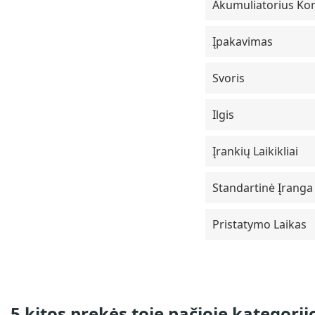
Akumuliatorius Ko
Įpakavimas
Svoris
Ilgis
Įrankių Laikikliai
Standartinė Įranga
Pristatymo Laikas
5 kitos prekės toje pačioje kategorijo