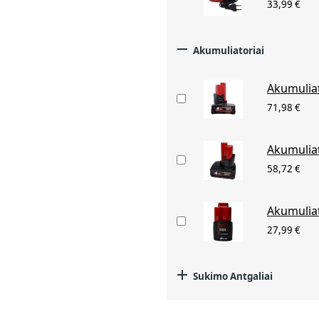
33,99 €

Akumuliatoriai
Akumuliat
71,98 €
Akumuliat
58,72 €
Akumuliat
27,99 €

Sukimo Antgaliai