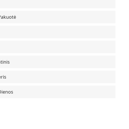
Pakuotė
tinis
ris
Dienos