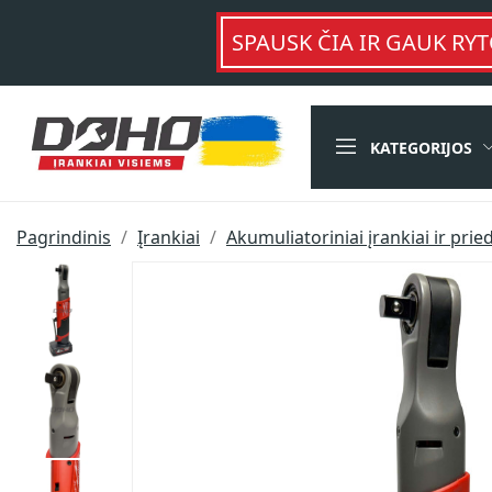
SPAUSK ČIA IR GAUK RYT
KATEGORIJOS
Pagrindinis
Įrankiai
Akumuliatoriniai įrankiai ir prie