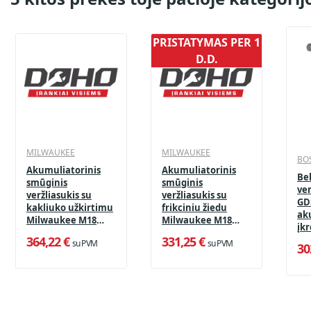
PRISTATYMAS PER 1
D.D.
MILWAUKEE
MILWAUKEE
BO
Akumuliatorinis
Akumuliatorinis
Bel
smūginis
smūginis
ver
veržliasukis su
veržliasukis su
GD
kakliuko užkirtimu
frikciniu žiedu
ak
Milwaukee M18
Milwaukee M18
įkr
FMTIW2P12-0X, 18 V,
ONEFHIWF12-0X, 18
364,22 €
331,25 €
su PVM
su PVM
881 Nm, 1/2" +
V, 1898 Nm, 1/2" +
30
lagaminas
lagaminas