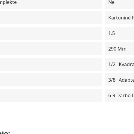
mplekte
Ne
Kartoninė 
1.5
290 Mm
1/2" Kvadra
3/8" Adapte
6-9 Darbo 
je: