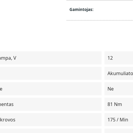
Gamintojas:
ampa, V
12
Akumuliato
te
Ne
mentas
81 Nm
pkrovos
175 / Min