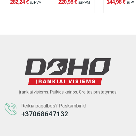
282,24 €
220,98 €
144,98 €
su PVM
su PVM
su PV
18 V, 881 Nm,
+ lagaminas
1/2" + lagaminas
Įrankiai visiems. Puikios kainos. Greitas pristatymas.
Reikia pagalbos? Paskambink!
+37068647132