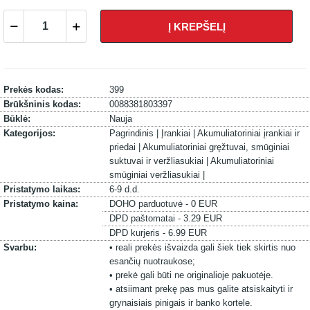
Į KREPŠELĮ
Prekės kodas:
399
Brūkšninis kodas:
0088381803397
Būklė:
Nauja
Kategorijos:
Pagrindinis |
Įrankiai |
Akumuliatoriniai įrankiai ir
priedai |
Akumuliatoriniai gręžtuvai, smūginiai
suktuvai ir veržliasukiai |
Akumuliatoriniai
smūginiai veržliasukiai |
Pristatymo laikas:
6-9 d.d.
Pristatymo kaina:
DOHO parduotuvė - 0 EUR
DPD paštomatai - 3.29 EUR
DPD kurjeris - 6.99 EUR
Svarbu:
• reali prekės išvaizda gali šiek tiek skirtis nuo
esančių nuotraukose;
• prekė gali būti ne originalioje pakuotėje.
• atsiimant prekę pas mus galite atsiskaityti ir
grynaisiais pinigais ir banko kortele.