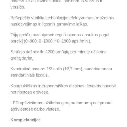
priveržti ar atlaisvinti sunkiai prieinamus varžtus ir
veržles.
Bešepečio variklio technologija: efektyvumas, mažesnis
nusidėvėjimas ir ilgesnis tarnavimo laikas.
Trijų greičių nustatymai: reguliuojamos apsukos pagal
poreikį (0–900, 0–1000 ir 0–1800 aps./min.).
Smūgio dažnis: iki 2200 smūgių per minutę užtikrina
greitą darbą.
Kvadratinė pavara: 1/2 colio (12,7 mm), suderinama su
standartiniais lizdais.
Kompaktiškas ir ergonomiškas dizainas: lengvas naudoti
net ribotose erdvėse.
LED apšvietimas: užtikrina gerą matomumą net prastai
apšviestose darbo vietose.
Komplektacija: