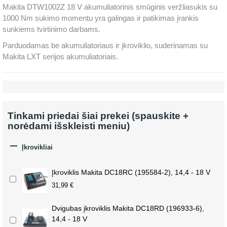
Makita DTW1002Z 18 V akumuliatorinis smūginis veržliasukis su
1000 Nm sukimo momentu yra galingas ir patikimas įrankis
sunkiems tvirtinimo darbams.
Parduodamas be akumuliatoriaus ir įkroviklio, suderinamas su
Makita LXT serijos akumuliatoriais.
Tinkami priedai šiai prekei (spauskite +
norėdami išskleisti meniu)

Įkrovikliai
Įkroviklis Makita DC18RC (195584-2), 14,4 - 18 V
31,99 €
Dvigubas įkroviklis Makita DC18RD (196933-6),
14,4 - 18 V