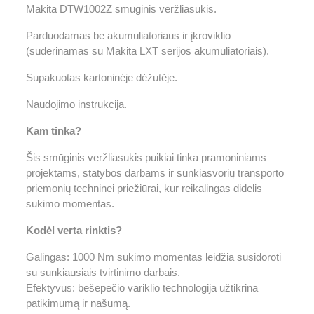
Makita DTW1002Z smūginis veržliasukis.
Parduodamas be akumuliatoriaus ir įkroviklio
(suderinamas su Makita LXT serijos akumuliatoriais).
Supakuotas kartoninėje dėžutėje.
Naudojimo instrukcija.
Kam tinka?
Šis smūginis veržliasukis puikiai tinka pramoniniams
projektams, statybos darbams ir sunkiasvorių transporto
priemonių techninei priežiūrai, kur reikalingas didelis
sukimo momentas.
Kodėl verta rinktis?
Galingas: 1000 Nm sukimo momentas leidžia susidoroti
su sunkiausiais tvirtinimo darbais.
Efektyvus: bešepečio variklio technologija užtikrina
patikimumą ir našumą.