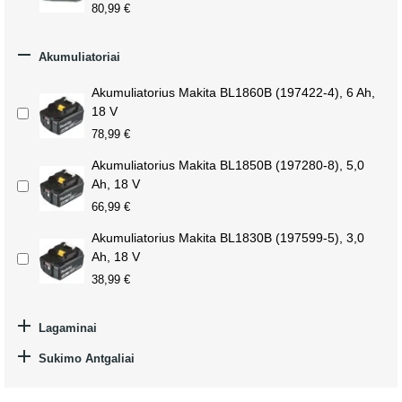
80,99 €

Akumuliatoriai
Akumuliatorius Makita BL1860B (197422-4), 6 Ah,
18 V
78,99 €
Akumuliatorius Makita BL1850B (197280-8), 5,0
Ah, 18 V
66,99 €
Akumuliatorius Makita BL1830B (197599-5), 3,0
Ah, 18 V
38,99 €

Lagaminai

Sukimo Antgaliai