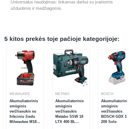
Universalus naudojimas: tinkamas darbui su įvairiomis
užduotimis ir medžiagomis.
5 kitos prekės toje pačioje kategorijoje:
MILWAUKEE
METABO
BOSCH
Akumuliatorinis
Akumuliatorinis
Akumuliatorini
smūginis
smūginis
smūginis
veržliasukis su
veržliasukis
veržliasukis
frikciniu žiedu
Metabo SSW 18
BOSCH GDX 18
Milwaukee M18
LTX 400 BL
200 Solo
FMTIW2F12-0X,
(602205840), 18 V