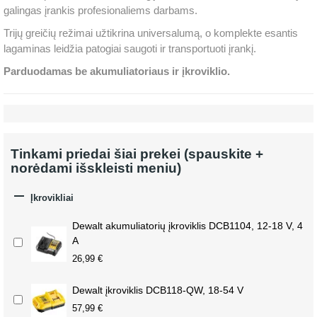
galingas įrankis profesionaliems darbams.
Trijų greičių režimai užtikrina universalumą, o komplekte esantis
lagaminas leidžia patogiai saugoti ir transportuoti įrankį.
Parduodamas be akumuliatoriaus ir įkroviklio.
Tinkami priedai šiai prekei (spauskite +
norėdami išskleisti meniu)

Įkrovikliai
Dewalt akumuliatorių įkroviklis DCB1104, 12-18 V, 4
A
26,99 €
Dewalt įkroviklis DCB118-QW, 18-54 V
57,99 €