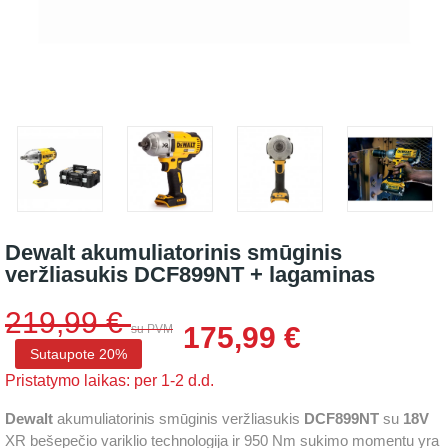
Dewalt akumuliatorinis smūginis
veržliasukis DCF899NT + lagaminas
219,99 €
175,99 €
su PVM
Sutaupote 20%
Pristatymo laikas: per 1-2 d.d.
Dewalt
akumuliatorinis smūginis veržliasukis
DCF899NT
su
18V
XR bešepečio variklio technologija ir 950 Nm sukimo momentu yra