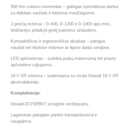
950 Nm sukimo momentas – galingas sprendimas darbui
su dideliais varžtais ir kietomis medžiagomis.
3 greičių režimai – 0–400, 0–1200 ir 0–1900 aps./min.,
leidžiantys pritaikyti greitį įvairioms užduotims.
Kompaktiškas ir ergonomiškas dizainas – patogus
naudoti net ribotose erdvėse ar ilgose darbo sesijose.
LED apšvietimas – suteikia puikų matomumą net prasto
apšvietimo sąlygomis.
18 V XR sistema – suderinama su visais Dewalt 18 V XR
akumuliatoriais.
Komplektacija:
Dewalt DCF899NT smūginis veržliasukis.
Lagaminas patogiam įrankio transportavimui ir
saugojimui.