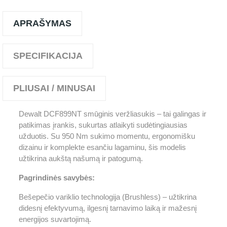
APRAŠYMAS
SPECIFIKACIJA
PLIUSAI / MINUSAI
Dewalt DCF899NT smūginis veržliasukis – tai galingas ir
patikimas įrankis, sukurtas atlaikyti sudėtingiausias
užduotis. Su 950 Nm sukimo momentu, ergonomišku
dizainu ir komplekte esančiu lagaminu, šis modelis
užtikrina aukštą našumą ir patogumą.
Pagrindinės savybės:
Bešepečio variklio technologija (Brushless) – užtikrina
didesnį efektyvumą, ilgesnį tarnavimo laiką ir mažesnį
energijos suvartojimą.