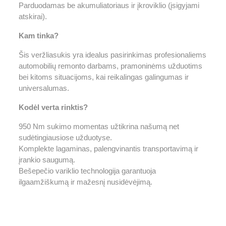
Parduodamas be akumuliatoriaus ir įkroviklio (įsigyjami
atskirai).
Kam tinka?
Šis veržliasukis yra idealus pasirinkimas profesionaliems
automobilių remonto darbams, pramoninėms užduotims
bei kitoms situacijoms, kai reikalingas galingumas ir
universalumas.
Kodėl verta rinktis?
950 Nm sukimo momentas užtikrina našumą net
sudėtingiausiose užduotyse.
Komplekte lagaminas, palengvinantis transportavimą ir
įrankio saugumą.
Bešepečio variklio technologija garantuoja
ilgaamžiškumą ir mažesnį nusidėvėjimą.