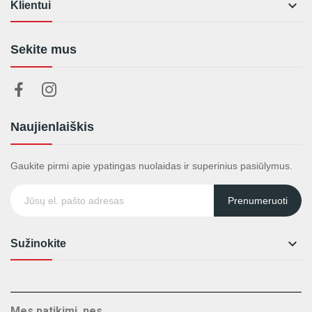

Klientui
Sekite mus
Naujienlaiškis
Gaukite pirmi apie ypatingas nuolaidas ir superinius pasiūlymus.
Prenumeruoti

Sužinokite
Mes patikimi, nes...