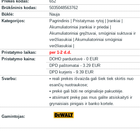
Prekės kodas:
652
Brūkšninis kodas:
5035048563762
Būklė:
Nauja
Kategorijos:
Pagrindinis |
Pristatymas rytoj |
Įrankiai |
Akumuliatoriniai įrankiai ir priedai |
Akumuliatoriniai gręžtuvai, smūginiai suktuvai ir
veržliasukiai |
Akumuliatoriniai smūginiai
veržliasukiai |
Pristatymo laikas:
per 1-2 d.d.
Pristatymo kaina:
DOHO parduotuvė - 0 EUR
DPD paštomatai - 3.29 EUR
DPD kurjeris - 9.39 EUR
Svarbu:
• reali prekės išvaizda gali šiek tiek skirtis nuo
esančių nuotraukose;
• prekė gali būti ne originalioje pakuotėje.
• atsiimant prekę pas mus galite atsiskaityti ir
grynaisiais pinigais ir banko kortele.
Gamintojas: