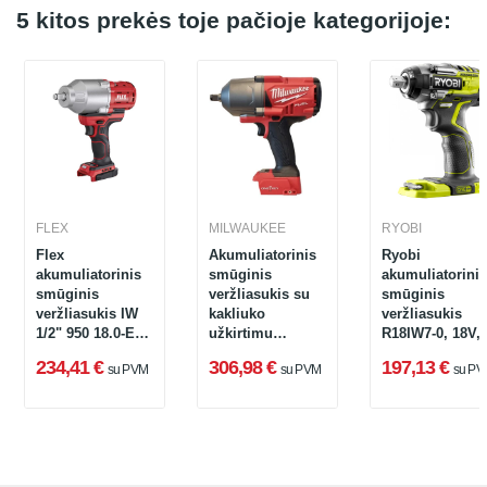
5 kitos prekės toje pačioje kategorijoje:
FLEX
MILWAUKEE
RYOBI
Flex
Akumuliatorinis
Ryobi
akumuliatorinis
smūginis
akumuliatorinis
smūginis
veržliasukis su
smūginis
veržliasukis IW
kakliuko
veržliasukis
1/2" 950 18.0-EC
užkirtimu
R18IW7-0, 18V,
C (be
Milwaukee M18
270 Nm (be
234,41 €
306,98 €
197,13 €
su PVM
su PVM
su PV
akumuliatoriaus
ONEFHIWP12-0X,
akumuliatoriau
ir įkroviklio)
18 V, 1491 Nm,
ir įkroviklio)
1/2" + lagaminas