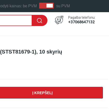
odyti kainas:
be PVM
su PVM
Pagalba telefonu:
+37068647132
 (STST81679-1), 10 skyrių
 LAIKAS: PER 1-2 D.D.
Į KREPŠELĮ