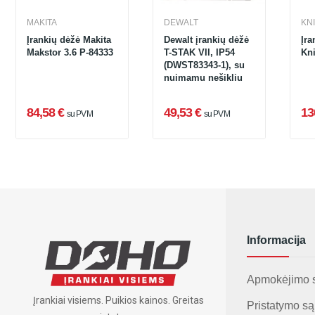
MAKITA
DEWALT
KN
Įrankių dėžė Makita
Dewalt įrankių dėžė
Įra
Makstor 3.6 P-84333
T-STAK VII, IP54
Kn
(DWST83343-1), su
nuimamu nešikliu
84,58 €
49,53 €
13
su PVM
su PVM
Informacija
Apmokėjimo 
Įrankiai visiems. Puikios kainos. Greitas
Pristatymo są