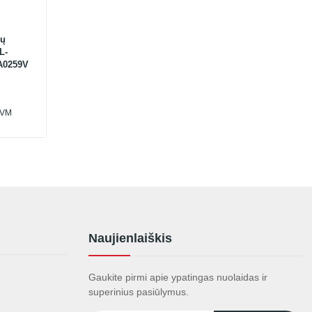
ių
L-
A0259V
PVM
Naujienlaiškis
Gaukite pirmi apie ypatingas nuolaidas ir
superinius pasiūlymus.