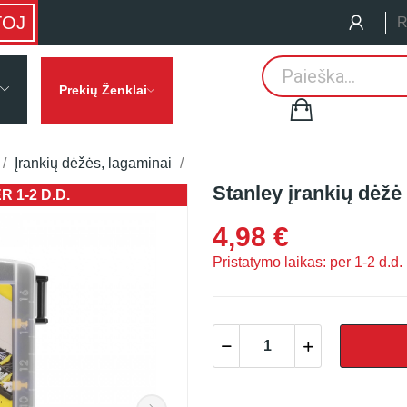
TOJ
R
Prekių Ženklai
Įrankių dėžės, lagaminai
Stanley įrankių dėžė
 1-2 D.D.
PRISTATYMO
4,98 €
Pristatymo laikas: per 1-2 d.d.