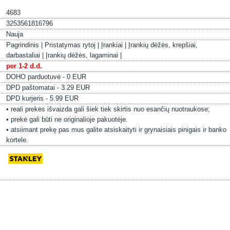
4683
3253561816796
Nauja
Pagrindinis |
Pristatymas rytoj |
Įrankiai |
Įrankių dėžės, krepšiai,
darbastaliai |
Įrankių dėžės, lagaminai |
per 1-2 d.d.
DOHO parduotuvė - 0 EUR
DPD paštomatai - 3.29 EUR
DPD kurjeris - 5.99 EUR
• reali prekės išvaizda gali šiek tiek skirtis nuo esančių nuotraukose;
• prekė gali būti ne originalioje pakuotėje.
• atsiimant prekę pas mus galite atsiskaityti ir grynaisiais pinigais ir banko
kortele.