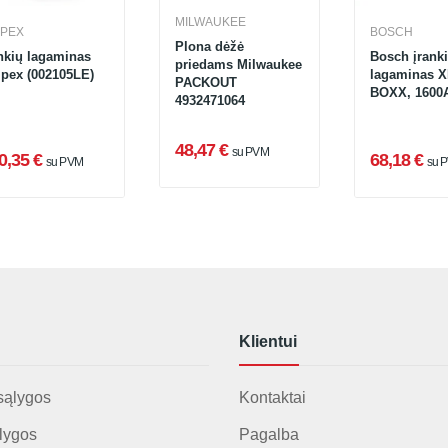
MILWAUKEE
IPEX
BOSCH
Plona dėžė
nkių lagaminas
Bosch įrank
priedams Milwaukee
ipex (002105LE)
lagaminas X
PACKOUT
BOXX, 1600
4932471064
48,47 €
su PVM
0,35 €
68,18 €
su PVM
su 
Klientui
sąlygos
Kontaktai
lygos
Pagalba