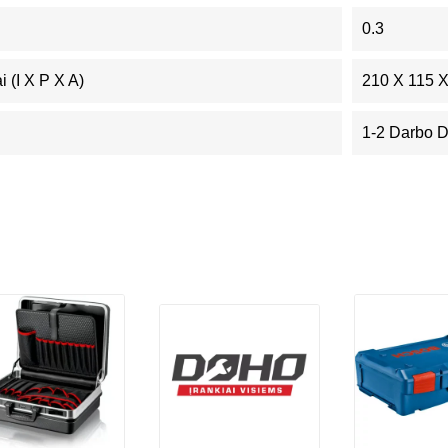
0.3
 (I X P X A)
210 X 115 
1-2 Darbo 