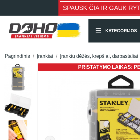
SPAUSK ČIA IR GAUK RY
KATEGORIJOS
Pagrindinis
Įrankiai
Įrankių dėžės, krepšiai, darbastaliai
PRISTATYMO LAIKAS: PER