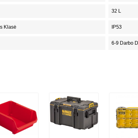
32 L
s Klasė
IP53
6-9 Darbo 