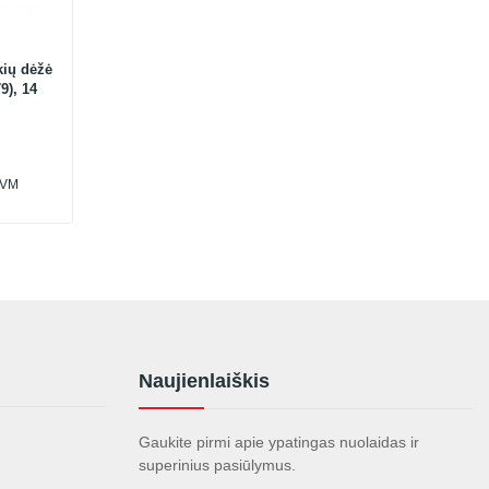
kių dėžė
9), 14
PVM
Naujienlaiškis
Gaukite pirmi apie ypatingas nuolaidas ir
superinius pasiūlymus.