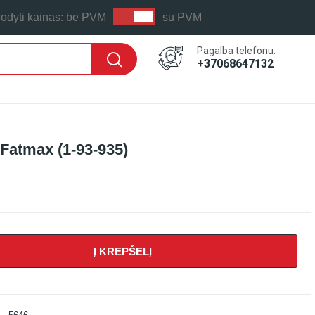
odyti kainas:
be PVM
su PVM
Pagalba telefonu:
+37068647132
 Fatmax (1-93-935)
Į KREPŠELĮ