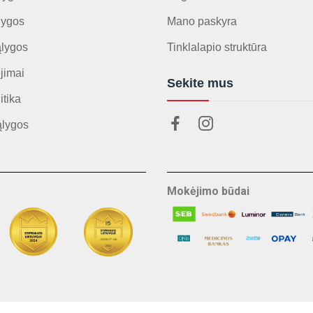
lygos
Mano paskyra
ąlygos
Tinklalapio struktūra
jimai
Sekite mus
itika
ąlygos
Mokėjimo būdai