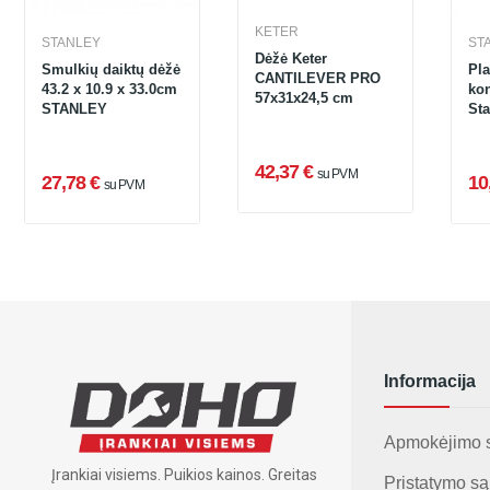
KETER
STANLEY
ST
Dėžė Keter
Smulkių daiktų dėžė
Pla
CANTILEVER PRO
43.2 x 10.9 x 33.0cm
kon
57x31x24,5 cm
STANLEY
Sta
42,37 €
su PVM
27,78 €
10
su PVM
Informacija
Apmokėjimo 
Įrankiai visiems. Puikios kainos. Greitas
Pristatymo są