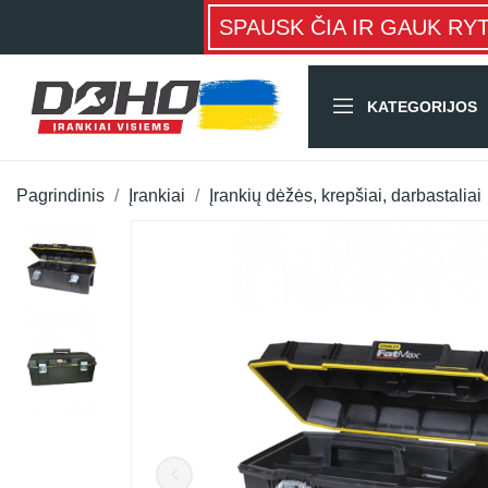
SPAUSK ČIA IR GAUK RY
KATEGORIJOS
Pagrindinis
Įrankiai
Įrankių dėžės, krepšiai, darbastaliai