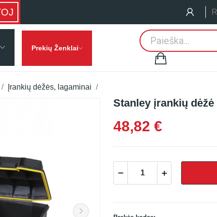
TOJ
R
Prekių Ženklai
Įrankių dėžės, lagaminai
Stanley įrankių dėžė
48,82 €