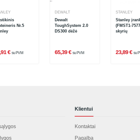
ANLEY
DEWALT
STANLEY
stikinis
Dewalt
Stanley įran
teineris Nr.5
ToughSystem 2.0
(FMST1-7577
nley
DS300 dėžė
skyrių
,91 €
65,39 €
23,89 €
su PVM
su PVM
su 
Klientui
sąlygos
Kontaktai
lygos
Pagalba