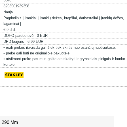
5646
3253561939358
Nauja
Pagrindinis |
Įrankiai |
Įrankių dėžės, krepšiai, darbastaliai |
Įrankių dėžės,
lagaminai |
6-9 d.d.
DOHO parduotuvė - 0 EUR
DPD kurjeris - 6.99 EUR
• reali prekės išvaizda gali šiek tiek skirtis nuo esančių nuotraukose;
• prekė gali būti ne originalioje pakuotėje.
• atsiimant prekę pas mus galite atsiskaityti ir grynaisiais pinigais ir banko
kortele.
X 290 Mm