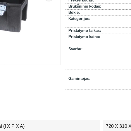
Prekės kodas:
Brūkšninis kodas:
Būklė:
Kategorijos:
Pristatymo laikas:
Pristatymo kaina:
Svarbu:
Gamintojas:
 (I X P X A)
720 X 310 