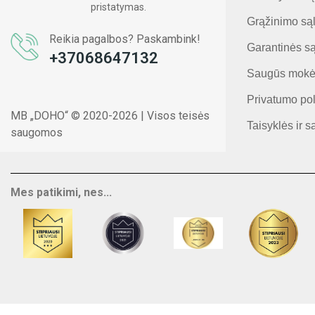
pristatymas.
Grąžinimo są
Reikia pagalbos? Paskambink!
Garantinės s
+37068647132
Saugūs mokė
Privatumo pol
MB „DOHO“ © 2020-2026 | Visos teisės
Taisyklės ir s
saugomos
Mes patikimi, nes...