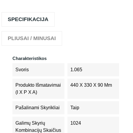
SPECIFIKACIJA
PLIUSAI / MINUSAI
Charakteristikos
Svoris
1.065
Produkto Išmatavimai
440 X 330 X 90 Mm
(I X P X A)
Pašalinami Skyrikliai
Taip
Galimų Skyrių
1024
Kombinacijų Skaičius