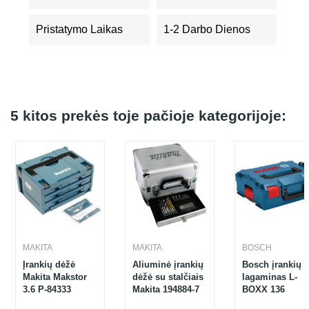
Pristatymo Laikas
1-2 Darbo Dienos
5 kitos prekės toje pačioje kategorijoje:
MAKITA
MAKITA
BOSCH
Įrankių dėžė
Aliuminė įrankių
Bosch įrankių
Makita Makstor
dėžė su stalčiais
lagaminas L-
3.6 P-84333
Makita 194884-7
BOXX 136