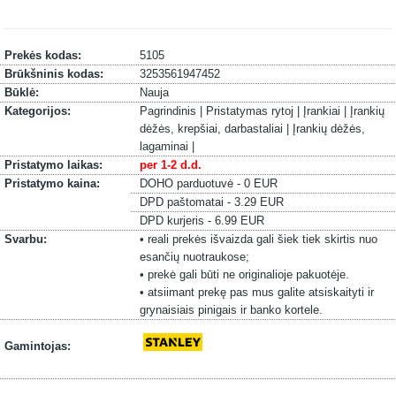
Prekės kodas:
5105
Brūkšninis kodas:
3253561947452
Būklė:
Nauja
Kategorijos:
Pagrindinis |
Pristatymas rytoj |
Įrankiai |
Įrankių
dėžės, krepšiai, darbastaliai |
Įrankių dėžės,
lagaminai |
Pristatymo laikas:
per 1-2 d.d.
Pristatymo kaina:
DOHO parduotuvė - 0 EUR
DPD paštomatai - 3.29 EUR
DPD kurjeris - 6.99 EUR
Svarbu:
• reali prekės išvaizda gali šiek tiek skirtis nuo
esančių nuotraukose;
• prekė gali būti ne originalioje pakuotėje.
• atsiimant prekę pas mus galite atsiskaityti ir
grynaisiais pinigais ir banko kortele.
Gamintojas: