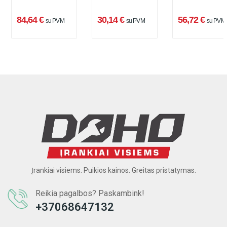
84,64 €
30,14 €
56,72 €
su PVM
su PVM
su PVM
Įrankiai visiems. Puikios kainos. Greitas pristatymas.
Reikia pagalbos? Paskambink!
+37068647132