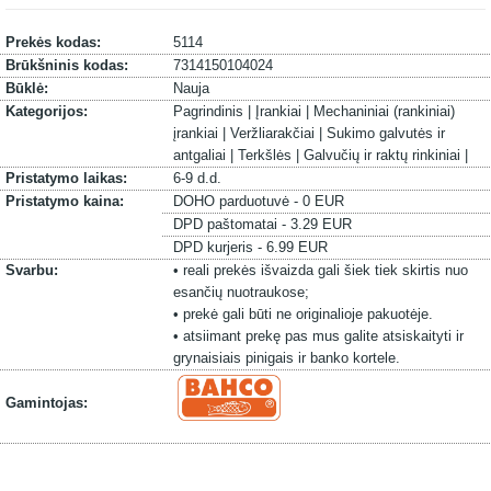
Prekės kodas:
5114
Brūkšninis kodas:
7314150104024
Būklė:
Nauja
Kategorijos:
Pagrindinis |
Įrankiai |
Mechaniniai (rankiniai)
įrankiai |
Veržliarakčiai |
Sukimo galvutės ir
antgaliai |
Terkšlės |
Galvučių ir raktų rinkiniai |
Pristatymo laikas:
6-9 d.d.
Pristatymo kaina:
DOHO parduotuvė - 0 EUR
DPD paštomatai - 3.29 EUR
DPD kurjeris - 6.99 EUR
Svarbu:
• reali prekės išvaizda gali šiek tiek skirtis nuo
esančių nuotraukose;
• prekė gali būti ne originalioje pakuotėje.
• atsiimant prekę pas mus galite atsiskaityti ir
grynaisiais pinigais ir banko kortele.
Gamintojas: