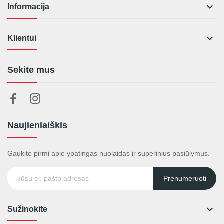

Informacija

Klientui
Sekite mus
Naujienlaiškis
Gaukite pirmi apie ypatingas nuolaidas ir superinius pasiūlymus.
Prenumeruoti

Sužinokite