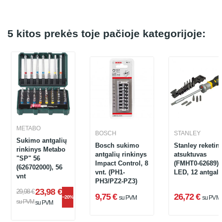
5 kitos prekės toje pačioje kategorijoje:
METABO
BOSCH
STANLEY
Sukimo antgalių
Bosch sukimo
Stanley reketini
rinkinys Metabo
antgalių rinkinys
atsuktuvas
"SP" 56
Impact Control, 8
(FMHT0-62689),
(626702000), 56
vnt. (PH1-
LED, 12 antgali
vnt
PH3/PZ2-PZ3)
23,98 €
29,98 €
9,75 €
26,72 €
−20%
su PVM
su PVM
su PVM
su PVM