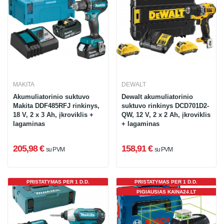
MAKITA
DEWALT
Akumuliatorinio suktuvo
Dewalt akumuliatorinio
Makita DDF485RFJ rinkinys,
suktuvo rinkinys DCD701D2-
18 V, 2 x 3 Ah, įkroviklis +
QW, 12 V, 2 x 2 Ah, įkroviklis
lagaminas
+ lagaminas
205,98 €
158,91 €
su PVM
su PVM
PRISTATYMAS PER 1 D.D.
PRISTATYMAS PER 1 D.D.
PIGIAUSIAS KAINA24.LT