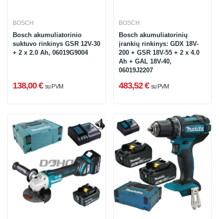
BOSCH
BOSCH
Bosch akumuliatorinio
Bosch akumuliatorinių
suktuvo rinkinys GSR 12V-30
įrankių rinkinys: GDX 18V-
+ 2 x 2.0 Ah, 06019G9004
200 + GSR 18V-55 + 2 x 4.0
Ah + GAL 18V-40,
06019J2207
138,00 €
483,52 €
su PVM
su PVM