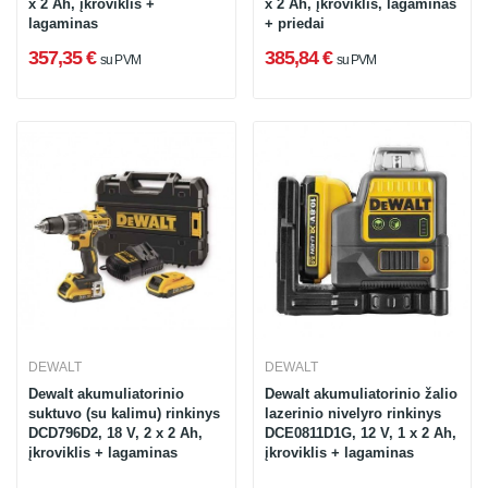
x 2 Ah, įkroviklis +
x 2 Ah, įkroviklis, lagaminas
lagaminas
+ priedai
357,35 €
385,84 €
su PVM
su PVM
DEWALT
DEWALT
Dewalt akumuliatorinio
Dewalt akumuliatorinio žalio
suktuvo (su kalimu) rinkinys
lazerinio nivelyro rinkinys
DCD796D2, 18 V, 2 x 2 Ah,
DCE0811D1G, 12 V, 1 x 2 Ah,
įkroviklis + lagaminas
įkroviklis + lagaminas