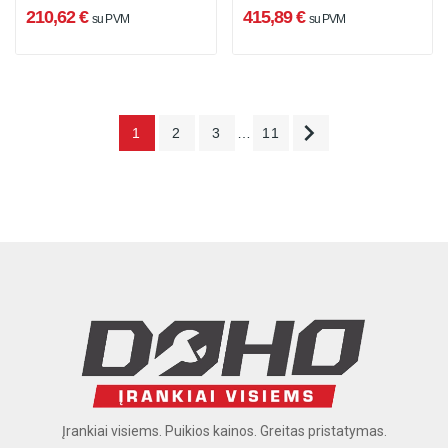
210,62 €
415,89 €
su PVM
su PVM

1
2
3
…
11
Įrankiai visiems. Puikios kainos. Greitas pristatymas.