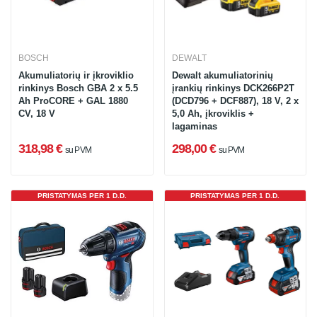
BOSCH
DEWALT
Akumuliatorių ir įkroviklio
Dewalt akumuliatorinių
rinkinys Bosch GBA 2 x 5.5
įrankių rinkinys DCK266P2T
Ah ProCORE + GAL 1880
(DCD796 + DCF887), 18 V, 2 x
CV, 18 V
5,0 Ah, įkroviklis +
lagaminas
318,98 €
298,00 €
su PVM
su PVM
PRISTATYMAS PER 1 D.D.
PRISTATYMAS PER 1 D.D.