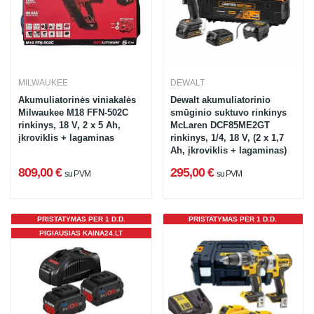
MILWAUKEE
DEWALT
Akumuliatorinės viniakalės
Dewalt akumuliatorinio
Milwaukee M18 FFN-502C
smūginio suktuvo rinkinys
rinkinys, 18 V, 2 x 5 Ah,
McLaren DCF85ME2GT
įkroviklis + lagaminas
rinkinys, 1/4, 18 V, (2 x 1,7
Ah, įkroviklis + lagaminas)
809,00 €
295,00 €
su PVM
su PVM
PRISTATYMAS PER 1 D.D.
PRISTATYMAS PER 1 D.D.
PIGIAUSIAS KAINA24.LT