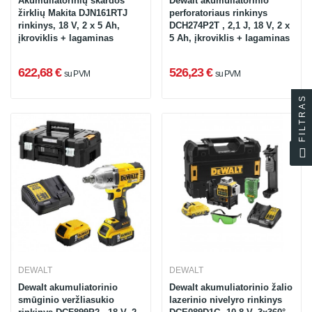
Akumuliatorinių skardos
Dewalt akumuliatorinio
žirklių Makita DJN161RTJ
perforatoriaus rinkinys
rinkinys, 18 V, 2 x 5 Ah,
DCH274P2T , 2,1 J, 18 V, 2 x
įkroviklis + lagaminas
5 Ah, įkroviklis + lagaminas
622,68 €
526,23 €
su PVM
su PVM
FILTRAS
DEWALT
DEWALT
Dewalt akumuliatorinio
Dewalt akumuliatorinio žalio
smūginio veržliasukio
lazerinio nivelyro rinkinys