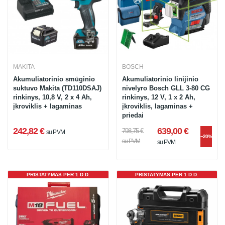
MAKITA
BOSCH
Akumuliatorinio smūginio
Akumuliatorinio linijinio
suktuvo Makita (TD110DSAJ)
nivelyro Bosch GLL 3-80 CG
rinkinys, 10,8 V, 2 x 4 Ah,
rinkinys, 12 V, 1 x 2 Ah,
įkroviklis + lagaminas
įkroviklis, lagaminas +
priedai
242,82 €
639,00 €
798,75 €
su PVM
−20%
su PVM
su PVM
PRISTATYMAS PER 1 D.D.
PRISTATYMAS PER 1 D.D.