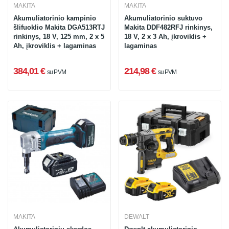
MAKITA
MAKITA
Akumuliatorinio kampinio
Akumuliatorinio suktuvo
šlifuoklio Makita DGA513RTJ
Makita DDF482RFJ rinkinys,
rinkinys, 18 V, 125 mm, 2 x 5
18 V, 2 x 3 Ah, įkroviklis +
Ah, įkroviklis + lagaminas
lagaminas
384,01 €
214,98 €
su PVM
su PVM
MAKITA
DEWALT