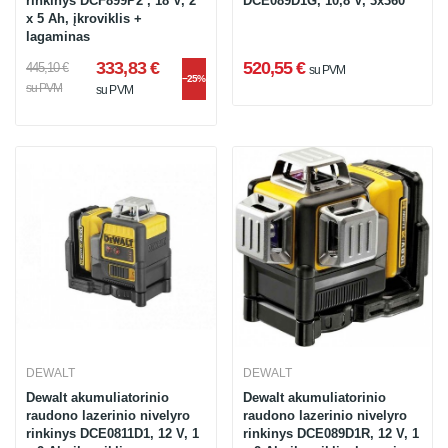
rinkinys DCF899P2 , 18 V, 2
DCE089D1G, 10,8 V, 3x360°
x 5 Ah, įkroviklis +
lagaminas
333,83 €
520,55 €
445,10 €
su PVM
−25%
su PVM
su PVM
DEWALT
DEWALT
Dewalt akumuliatorinio
Dewalt akumuliatorinio
raudono lazerinio nivelyro
raudono lazerinio nivelyro
rinkinys DCE0811D1, 12 V, 1
rinkinys DCE089D1R, 12 V, 1