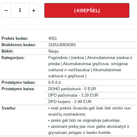
Į KREPŠELĮ
Prekės kodas:
4561
Brūkšninis kodas:
3165140934381
Būklė:
Nauja
Kategorijos:
Pagrindinis |
Įrankiai |
Akumuliatoriniai įrankiai ir
priedai |
Akumuliatoriniai gręžtuvai, smūginiai
suktuvai ir veržliasukiai |
Akumuliatoriniai
suktuvai ir gręžtuvai |
Pristatymo laikas:
6-9 d.d.
Pristatymo kaina:
DOHO parduotuvė - 0 EUR
DPD paštomatai - 3.29 EUR
DPD kurjeris - 5.99 EUR
Svarbu:
• reali prekės išvaizda gali šiek tiek skirtis nuo
esančių nuotraukose;
• prekė gali būti ne originalioje pakuotėje.
• atsiimant prekę pas mus galite atsiskaityti ir
grynaisiais pinigais ir banko kortele.