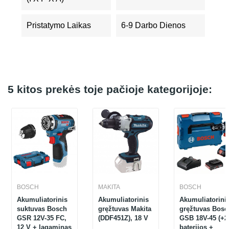
Pristatymo Laikas
6-9 Darbo Dienos
5 kitos prekės toje pačioje kategorijoje:
BOSCH
MAKITA
BOSCH
Akumuliatorinis
Akumuliatorinis
Akumuliatorini
suktuvas Bosch
gręžtuvas Makita
gręžtuvas Bosc
GSR 12V-35 FC,
(DDF451Z), 18 V
GSB 18V-45 (+2x
12 V + lagaminas
baterijos +