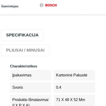
Gamintojas:
SPECIFIKACIJA
PLIUSAI / MINUSAI
Charakteristikos
Įpakavimas
Kartoninė Pakuotė
Svoris
0.4
Produkto Išmatavimai
71 X 48 X 52 Mm
(I X P X A)