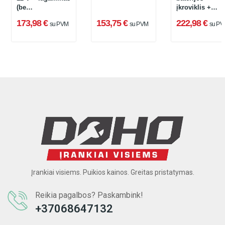
(be
įkroviklis +
akumuliatoriaus
dėklas L-Boxx
173,98 €
153,75 €
222,98 €
su PVM
su PVM
su PV
ir įkroviklio)
136)
Įrankiai visiems. Puikios kainos. Greitas pristatymas.
Reikia pagalbos? Paskambink!
+37068647132