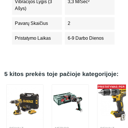
Vibracijos Lygis (3
3,3 M/sec²
Ašys)
Pavarų Skaičius
2
Pristatymo Laikas
6-9 Darbo Dienos
5 kitos prekės toje pačioje kategorijoje:
PRISTATYMAS PER 1 