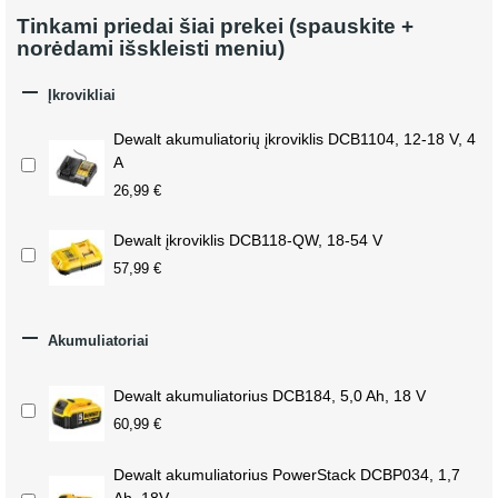
Tinkami priedai šiai prekei (spauskite +
norėdami išskleisti meniu)

Įkrovikliai
Dewalt akumuliatorių įkroviklis DCB1104, 12-18 V, 4
A
26,99 €
Dewalt įkroviklis DCB118-QW, 18-54 V
57,99 €

Akumuliatoriai
Dewalt akumuliatorius DCB184, 5,0 Ah, 18 V
60,99 €
Dewalt akumuliatorius PowerStack DCBP034, 1,7