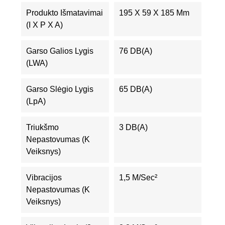
Produkto Išmatavimai
195 X 59 X 185 Mm
(I X P X A)
Garso Galios Lygis
76 DB(A)
(LWA)
Garso Slėgio Lygis
65 DB(A)
(LpA)
Triukšmo
3 DB(A)
Nepastovumas (K
Veiksnys)
Vibracijos
1,5 M/sec²
Nepastovumas (K
Veiksnys)