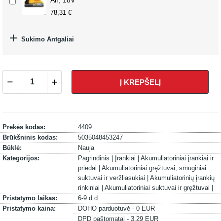
Ah, 18V
78,31 €

Sukimo Antgaliai
Į KREPŠELĮ
Prekės kodas:
4409
Brūkšninis kodas:
5035048453247
Būklė:
Nauja
Kategorijos:
Pagrindinis |
Įrankiai |
Akumuliatoriniai įrankiai ir
priedai |
Akumuliatoriniai gręžtuvai, smūginiai
suktuvai ir veržliasukiai |
Akumuliatorinių įrankių
rinkiniai |
Akumuliatoriniai suktuvai ir gręžtuvai |
Pristatymo laikas:
6-9 d.d.
Pristatymo kaina:
DOHO parduotuvė - 0 EUR
DPD paštomatai - 3.29 EUR