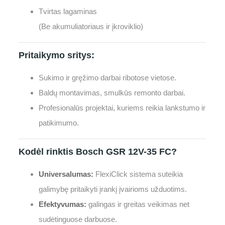
Tvirtas lagaminas
(Be akumuliatoriaus ir įkroviklio)
Pritaikymo sritys:
Sukimo ir gręžimo darbai ribotose vietose.
Baldų montavimas, smulkūs remonto darbai.
Profesionalūs projektai, kuriems reikia lankstumo ir
patikimumo.
Kodėl rinktis Bosch GSR 12V-35 FC?
Universalumas:
FlexiClick sistema suteikia
galimybę pritaikyti įrankį įvairioms užduotims.
Efektyvumas:
galingas ir greitas veikimas net
sudėtinguose darbuose.