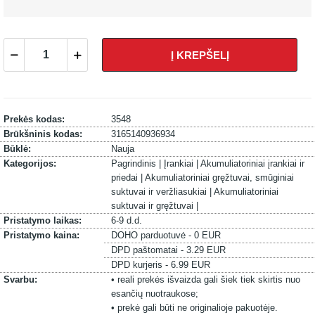
Į KREPŠELĮ
Prekės kodas:
3548
Brūkšninis kodas:
3165140936934
Būklė:
Nauja
Kategorijos:
Pagrindinis |
Įrankiai |
Akumuliatoriniai įrankiai ir
priedai |
Akumuliatoriniai gręžtuvai, smūginiai
suktuvai ir veržliasukiai |
Akumuliatoriniai
suktuvai ir gręžtuvai |
Pristatymo laikas:
6-9 d.d.
Pristatymo kaina:
DOHO parduotuvė - 0 EUR
DPD paštomatai - 3.29 EUR
DPD kurjeris - 6.99 EUR
Svarbu:
• reali prekės išvaizda gali šiek tiek skirtis nuo
esančių nuotraukose;
• prekė gali būti ne originalioje pakuotėje.