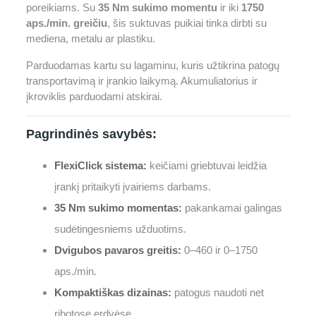
poreikiams. Su
35 Nm sukimo momentu
ir iki
1750
aps./min. greičiu
, šis suktuvas puikiai tinka dirbti su
mediena, metalu ar plastiku.
Parduodamas kartu su lagaminu, kuris užtikrina patogų
transportavimą ir įrankio laikymą. Akumuliatorius ir
įkroviklis parduodami atskirai.
Pagrindinės savybės:
FlexiClick sistema:
keičiami griebtuvai leidžia
įrankį pritaikyti įvairiems darbams.
35 Nm sukimo momentas:
pakankamai galingas
sudėtingesniems užduotims.
Dvigubos pavaros greitis:
0–460 ir 0–1750
aps./min.
Kompaktiškas dizainas:
patogus naudoti net
ribotose erdvėse.