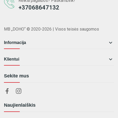
Reikia pagalbos? Paskambink!
+37068647132
MB „DOHO“ © 2020-2026 | Visos teisės saugomos

Informacija

Klientui
Sekite mus
Naujienlaiškis