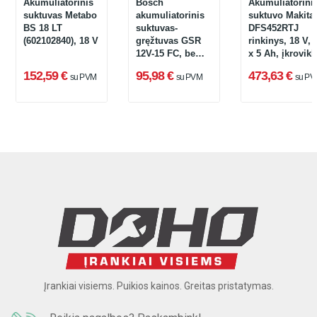
Akumuliatorinis
Bosch
Akumuliatorini
suktuvas Metabo
akumuliatorinis
suktuvo Makita
BS 18 LT
suktuvas-
DFS452RTJ
(602102840), 18 V
gręžtuvas GSR
rinkinys, 18 V, 
12V-15 FC, be
x 5 Ah, įkrovikl
akumuliatoriaus
+ lagaminas
152,59 €
95,98 €
473,63 €
su PVM
su PVM
su PV
ir įkroviklio,
kartoninėje
pakuotėje
Įrankiai visiems. Puikios kainos. Greitas pristatymas.