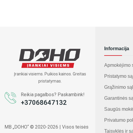
Informacija
Apmokėjimo 
Įrankiai visiems. Puikios kainos. Greitas
Pristatymo są
pristatymas.
Grąžinimo są
Reikia pagalbos? Paskambink!
Garantinės s
+37068647132
Saugūs mokė
Privatumo pol
MB „DOHO“ © 2020-2026 | Visos teisės
Taisyklės ir s