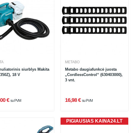
TA
METABO
uliatorinis siurblys Makita
Metabo daugiafunkcė juosta
350Z), 18 V
„CordlessControl“ (630403000),
3 vnt.
00 €
16,98 €
su PVM
su PVM
PIGIAUSIAS KAINA24.LT