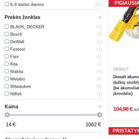
PIGIAUSI
6-9 darbo dienos
39
Prekės ženklas
BLACK_DECKER
1
Bosch
8
DeWalt
6
Festool
4
Flex
5
Kita
2
DEWALT
Makita
9
Dewalt akumul
Metabo
6
dulkių siurb
Milwaukee
2
(be akumuliat
Nilfisk
1
įkroviklio)
Kaina
104,98 €
su
14
€
1062
€
PRISTATYM