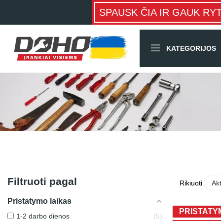
SPAUSK ČIA IR GAUK RY
KATEGORIJOS
Filtruoti pagal
Rikiuoti pagal
Ak
Pristatymo laikas
PRISTATYM
1-2 darbo dienos
5