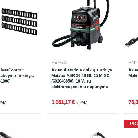
METABO
MAKI
lessControl“
Akumuliatorinis dulkių siurblys
Akum
stabdymo rinkinys,
Metabo ASR 36-18 BL 25 M SC
Maki
31000)
(602046850), 18 V, su
elektromagnetiniu nupurtymu
1 061,17 €
76,0
 PVM
su PVM
PIG