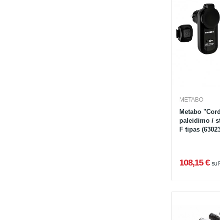
METABO
Metabo "Cord
paleidimo / 
F tipas (6302
108,15 €
su