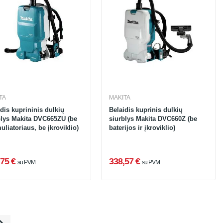
TA
MAKITA
dis kuprininis dulkių
Belaidis kuprinis dulkių
blys Makita DVC665ZU (be
siurblys Makita DVC660Z (be
liatoriaus, be įkroviklio)
baterijos ir įkroviklio)
75 €
338,57 €
su PVM
su PVM