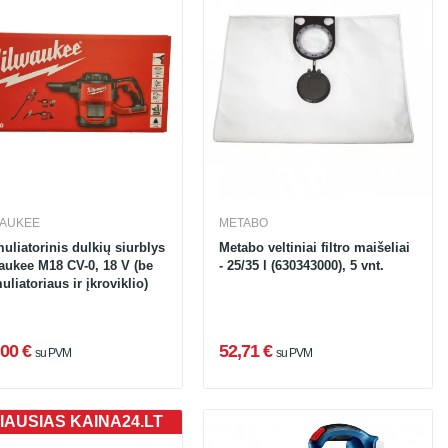
WAUKEE
METABO
uliatorinis dulkių siurblys
Metabo veltiniai filtro maišeliai
aukee M18 CV-0, 18 V (be
- 25/35 l (630343000), 5 vnt.
liatoriaus ir įkroviklio)
00 €
52,71 €
su PVM
su PVM
IAUSIAS KAINA24.LT