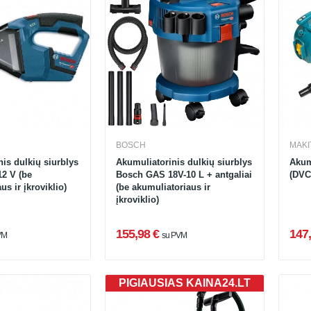
BOSCH
MAKI
is dulkių siurblys
Akumuliatorinis dulkių siurblys
Akum
2 V (be
Bosch GAS 18V-10 L + antgaliai
(DVC
us ir įkroviklio)
(be akumuliatoriaus ir
įkroviklio)
155,98 €
147,
VM
su PVM
PIGIAUSIAS KAINA24.LT