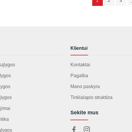
1
2
3
Klientui
sąlygos
Kontaktai
lygos
Pagalba
lygos
Mano paskyra
ąlygos
Tinklalapio struktūra
jimai
Sekite mus
itika
ąlygos