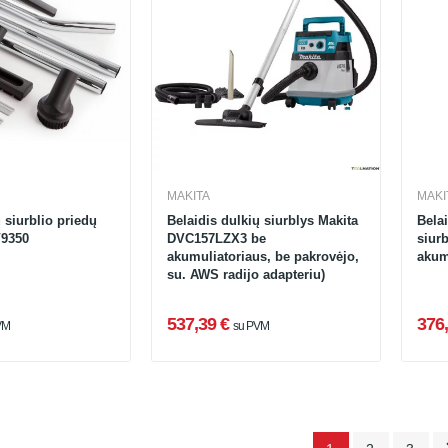
MAKITA
MAKI
 siurblio priedų
Belaidis dulkių siurblys Makita
Belai
V9350
DVC157LZX3 be
siur
akumuliatoriaus, be pakrovėjo,
akumu
su. AWS radijo adapteriu)
537,39 €
376,
VM
su PVM