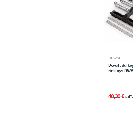
DEWALT
Dewalt dulkių
rinkinys DW
48,30 €
su P