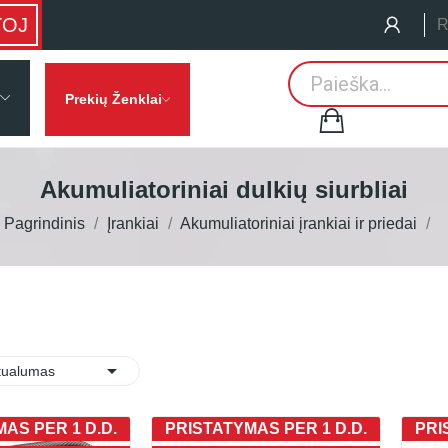
TOJ
R
Prekių Ženklai
Akumuliatoriniai dulkių siurbliai
Pagrindinis
Įrankiai
Akumuliatoriniai įrankiai ir priedai

:
tualumas
AS PER 1 D.D.
PRISTATYMAS PER 1 D.D.
PRI