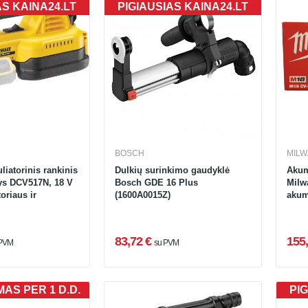
AS KAINA24.LT
PIGIAUSIAS KAINA24.LT
BOSCH
MIL
iatorinis rankinis
Dulkių surinkimo gaudyklė
Akum
lys DCV517N, 18 V
Bosch GDE 16 Plus
Milw
oriaus ir
(1600A0015Z)
akumu
83,72 €
155,
 PVM
su PVM
AS PER 1 D.D.
PIG