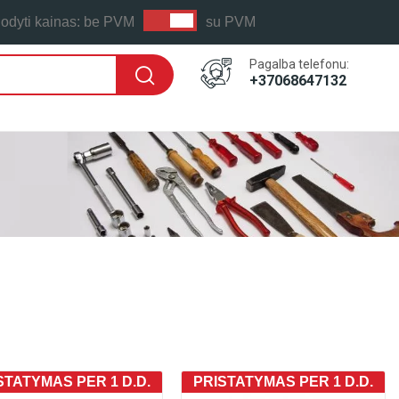
odyti kainas:
be PVM
su PVM
Pagalba telefonu:
+37068647132
STATYMAS PER 1 D.D.
PRISTATYMAS PER 1 D.D.