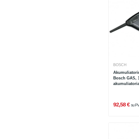
BOSCH
Akumuliatorin
Bosch GAS, 1
akumuliatoria
92,58 €
su P