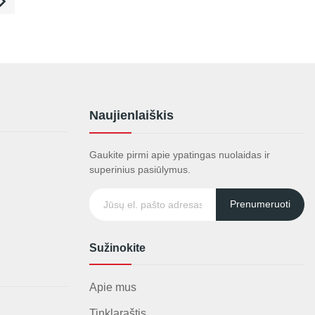

Naujienlaiškis
Gaukite pirmi apie ypatingas nuolaidas ir
superinius pasiūlymus.
Prenumeruoti
Sužinokite
Apie mus
Tinklaraštis