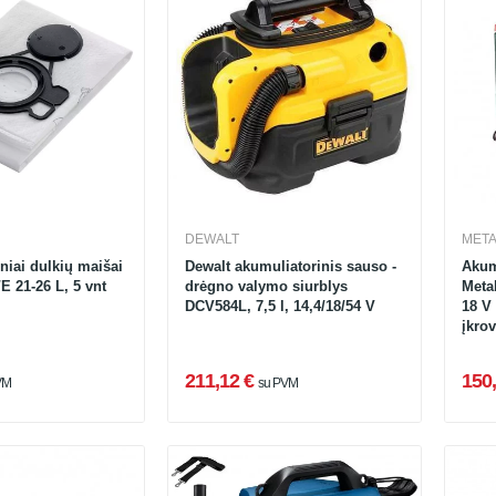
DEWALT
MET
iniai dulkių maišai
Dewalt akumuliatorinis sauso -
Akum
 21-26 L, 5 vnt
drėgno valymo siurblys
Meta
DCV584L, 7,5 l, 14,4/18/54 V
18 V 
įkrov
211,12 €
150,
VM
su PVM