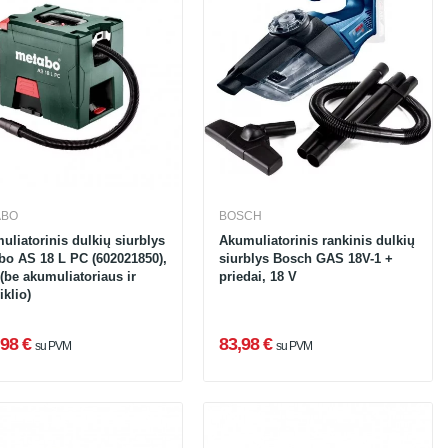
ABO
BOSCH
uliatorinis dulkių siurblys
Akumuliatorinis rankinis dulkių
bo AS 18 L PC (602021850),
siurblys Bosch GAS 18V-1 +
(be akumuliatoriaus ir
priedai, 18 V
iklio)
98 €
83,98 €
su PVM
su PVM