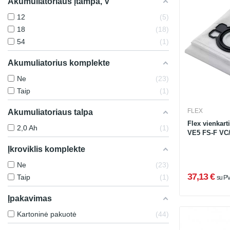
Akumuliatoriaus įtampa, V
12
5
18
18
54
1
Akumuliatorius komplekte
Ne
23
Taip
1
FLEX
Akumuliatoriaus talpa
Flex vienkart
2,0 Ah
1
VE5 FS-F VC/E
Įkroviklis komplekte
Ne
23
37,13 €
Taip
1
su P
Įpakavimas
Kartoninė pakuotė
44