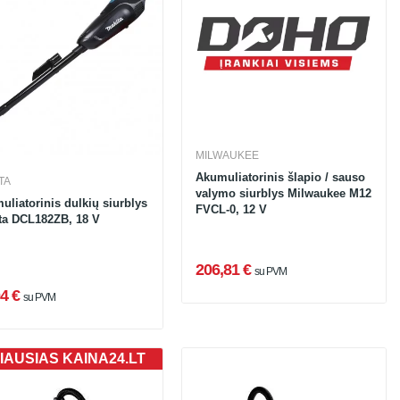
MILWAUKEE
Akumuliatorinis šlapio / sauso
TA
valymo siurblys Milwaukee M12
uliatorinis dulkių siurblys
FVCL-0, 12 V
ta DCL182ZB, 18 V
206,81 €
su PVM
4 €
su PVM
IAUSIAS KAINA24.LT