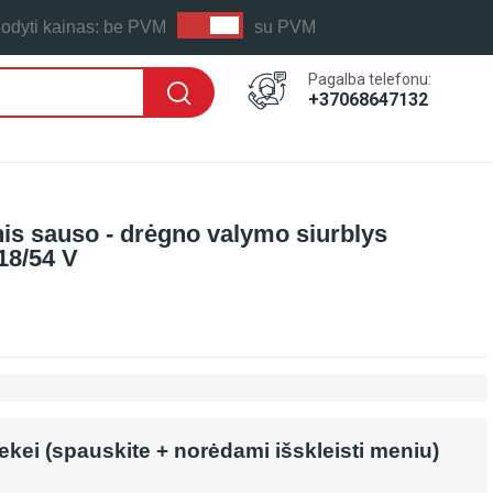
odyti kainas:
be PVM
su PVM
Pagalba telefonu:
+37068647132
is sauso - drėgno valymo siurblys
18/54 V
rekei (spauskite + norėdami išskleisti meniu)