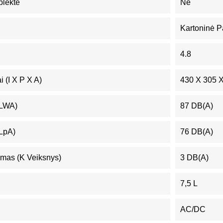
plekte
Ne
Kartoninė P
4.8
 (I X P X A)
430 X 305 
(LWA)
87 DB(A)
(LpA)
76 DB(A)
mas (K Veiksnys)
3 DB(A)
7,5 L
AC/DC