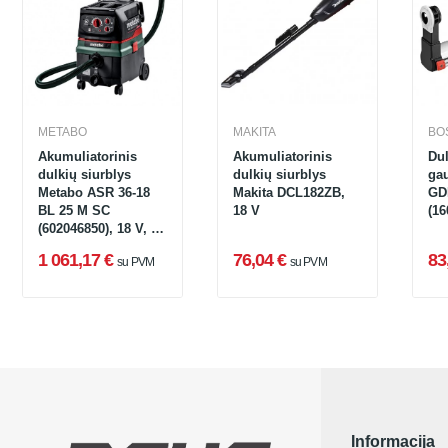
METABO
MAKITA
BO
Akumuliatorinis
Akumuliatorinis
Du
dulkių siurblys
dulkių siurblys
ga
Metabo ASR 36-18
Makita DCL182ZB,
GD
BL 25 M SC
18 V
(1
(602046850), 18 V, su
elektromagnetiniu
1 061,17 €
76,04 €
83
su PVM
su PVM
nupurtymu
Informacija