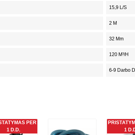
15,9 L/s
2 M
32 Mm
120 M³/h
6-9 Darbo 
STATYMAS PER
PRISTATY
1 D.D.
1 D.