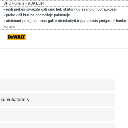
DPD kurjeris - 9.39 EUR
• reali prekės išvaizda gali šiek tiek skirtis nuo esančių nuotraukose;
• prekė gali būti ne originalioje pakuotėje.
• atsiimant prekę pas mus galite atsiskaityti ir grynaisiais pinigais ir banko
kortele.
 Akumuliatorinis