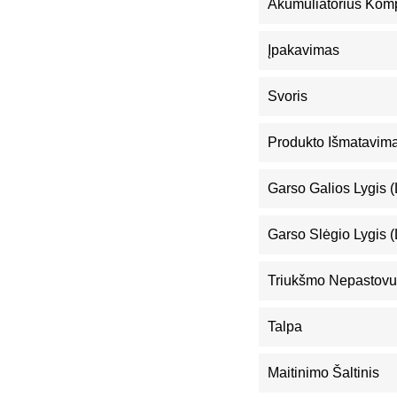
Akumuliatorius Kom
Įpakavimas
Svoris
Produkto Išmatavimai
Garso Galios Lygis 
Garso Slėgio Lygis 
Triukšmo Nepastovu
Talpa
Maitinimo Šaltinis