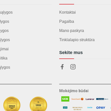
sąlygos
Kontaktai
lygos
Pagalba
lygos
Mano paskyra
ąlygos
Tinklalapio struktūra
jimai
Sekite mus
itika
ąlygos
Mokėjimo būdai