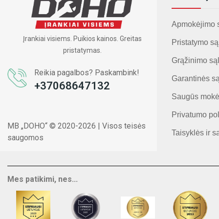
Apmokėjimo 
Įrankiai visiems. Puikios kainos. Greitas
Pristatymo są
pristatymas.
Grąžinimo są
Reikia pagalbos? Paskambink!
Garantinės s
+37068647132
Saugūs mokė
Privatumo pol
MB „DOHO“ © 2020-2026 | Visos teisės
Taisyklės ir s
saugomos
Mes patikimi, nes...