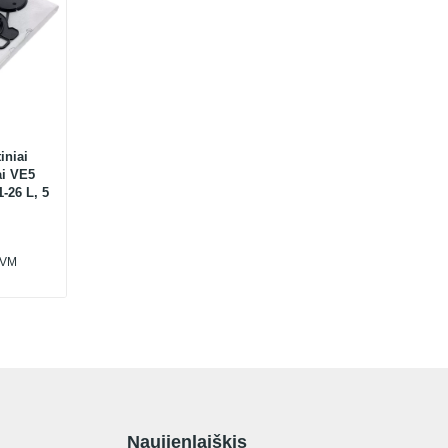
iniai
ai VE5
-26 L, 5
PVM
Naujienlaiškis