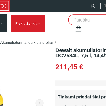
TOJ
R
Prekių Ženklai
Akumuliatoriniai dulkių siurbliai
Dewalt akumuliatorin
DCV584L, 7,5 l, 14,4/
211,45 €
Tinkami priedai šiai p