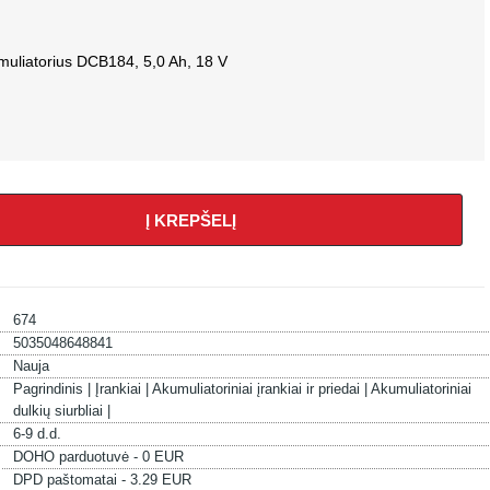
muliatorius DCB184, 5,0 Ah, 18 V
Į KREPŠELĮ
674
5035048648841
Nauja
Pagrindinis |
Įrankiai |
Akumuliatoriniai įrankiai ir priedai |
Akumuliatoriniai
dulkių siurbliai |
6-9 d.d.
DOHO parduotuvė - 0 EUR
DPD paštomatai - 3.29 EUR