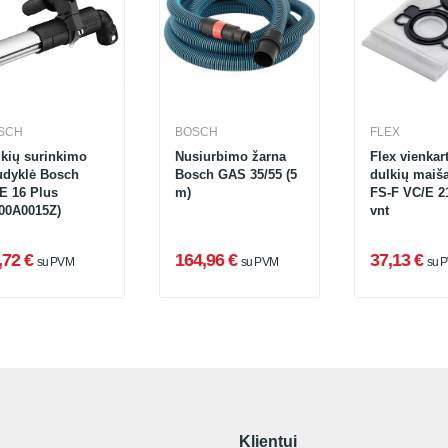
SCH
BOSCH
FLEX
lkių surinkimo
Nusiurbimo žarna
Flex vienkart
udyklė Bosch
Bosch GAS 35/55 (5
dulkių maiš
E 16 Plus
m)
FS-F VC/E 21
600A0015Z)
vnt
,72 €
164,96 €
37,13 €
su PVM
su PVM
su 
Klientui