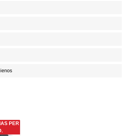
Dienos
MAS PER
D.