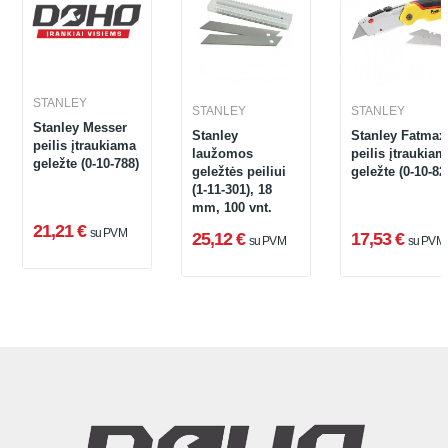
STANLEY
STANLEY
STANLEY
Stanley Messer
Stanley
Stanley Fatmax
peilis įtraukiama
laužomos
peilis įtraukiam
geležte (0-10-788)
geležtės peiliui
geležte (0-10-82
(1-11-301), 18
mm, 100 vnt.
21,21 €
su PVM
25,12 €
17,53 €
su PVM
su PVM