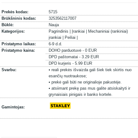
Prekės kodas:
5715
Brūkšninis kodas:
3253562117007
Būklė:
Nauja
Kategorijos:
Pagrindinis |
Įrankiai |
Mechaniniai (rankiniai)
įrankiai |
Peiliai |
Pristatymo laikas:
6-9 d.d.
Pristatymo kaina:
DOHO parduotuvė - 0 EUR
DPD paštomatai - 3.29 EUR
DPD kurjeris - 5.99 EUR
Svarbu:
• reali prekės išvaizda gali šiek tiek skirtis nuo
esančių nuotraukose;
• prekė gali būti ne originalioje pakuotėje.
• atsiimant prekę pas mus galite atsiskaityti ir
grynaisiais pinigais ir banko kortele.
Gamintojas: